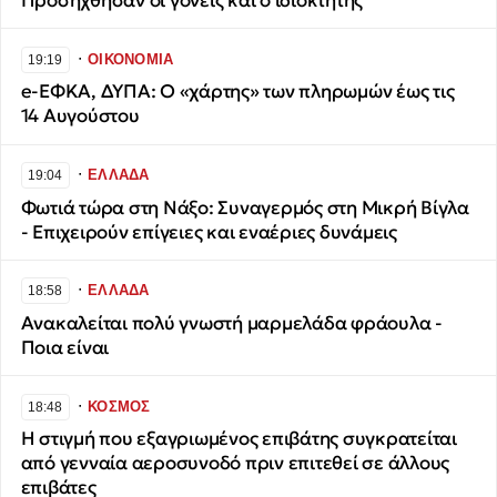
Προσήχθησαν οι γονείς και ο ιδιοκτήτης
∙
ΟΙΚΟΝΟΜΙΑ
19:19
e-ΕΦΚΑ, ΔΥΠΑ: Ο «χάρτης» των πληρωμών έως τις
14 Αυγούστου
∙
ΕΛΛΑΔΑ
19:04
Φωτιά τώρα στη Νάξο: Συναγερμός στη Μικρή Βίγλα
- Επιχειρούν επίγειες και εναέριες δυνάμεις
∙
ΕΛΛΑΔΑ
18:58
Ανακαλείται πολύ γνωστή μαρμελάδα φράουλα -
Ποια είναι
∙
ΚΟΣΜΟΣ
18:48
Η στιγμή που εξαγριωμένος επιβάτης συγκρατείται
από γενναία αεροσυνοδό πριν επιτεθεί σε άλλους
επιβάτες