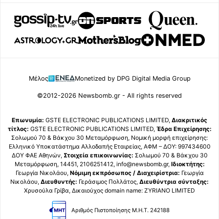
Μέλος
Monetized by DPG Digital Media Group
©2012-2026 Newsbomb.gr - All rights reserved
Επωνυμία:
GSTE ELECTRONIC PUBLICATIONS LIMITED,
Διακριτικός
τίτλος:
GSTE ELECTRONIC PUBLICATIONS LIMITED,
Έδρα Επιχείρησης:
Σολωμού 70 & Βάκχου 30 Μεταμόρφωση, Νομική μορφή επιχείρησης:
Ελληνικό Υποκατάστημα Αλλοδαπής Εταιρείας, ΑΦΜ – ΔΟΥ: 997434600
ΔΟΥ ΦΑΕ Αθηνών,
Στοιχεία επικοινωνίας:
Σολωμού 70 & Βάκχου 30
Μεταμόρφωση, 14451, 2106251412, info@newsbomb.gr,
Ιδιοκτήτης:
Γεωργία Νικολάου,
Νόμιμη εκπρόσωπος / Διαχειρίστρια:
Γεωργία
Νικολάου,
Διευθυντής:
Γεράσιμος Πολλάτος,
Διευθύντρια σύνταξης:
Χρυσούλα Γρίβα, Δικαιούχος domain name: ZYRIANO LIMITED
Αριθμός Πιστοποίησης Μ.Η.Τ. 242188