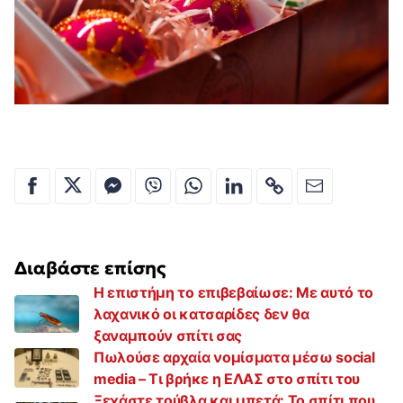
Διαβάστε επίσης
Η επιστήμη το επιβεβαίωσε: Με αυτό το
λαχανικό οι κατσαρίδες δεν θα
ξαναμπούν σπίτι σας
Πωλούσε αρχαία νομίσματα μέσω social
media – Τι βρήκε η ΕΛΑΣ στο σπίτι του
Ξεχάστε τούβλα και μπετά: Το σπίτι που