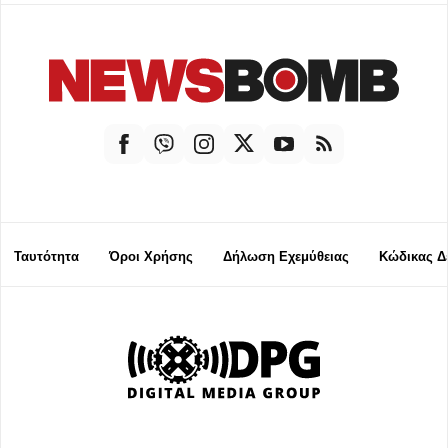
Ταυτότητα
Όροι Χρήσης
Δήλωση Εχεμύθειας
Κώδικας Δ