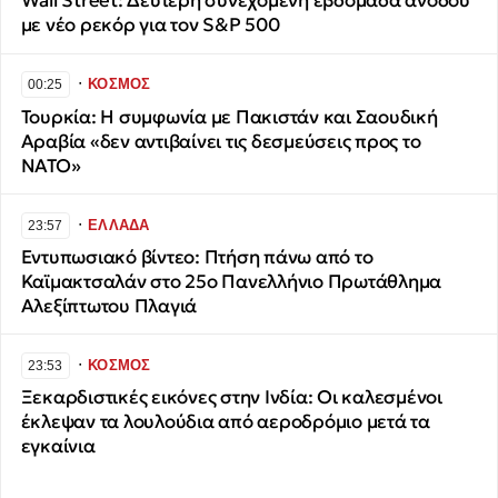
Wall Street: Δεύτερη συνεχόμενη εβδομάδα ανόδου
με νέο ρεκόρ για τον S&P 500
∙
ΚΟΣΜΟΣ
00:25
Τουρκία: Η συμφωνία με Πακιστάν και Σαουδική
Αραβία «δεν αντιβαίνει τις δεσμεύσεις προς το
ΝΑΤΟ»
∙
ΕΛΛΑΔΑ
23:57
​Εντυπωσιακό βίντεο: Πτήση πάνω από το
Καϊμακτσαλάν στο 25ο Πανελλήνιο Πρωτάθλημα
Αλεξίπτωτου Πλαγιά
∙
ΚΟΣΜΟΣ
23:53
Ξεκαρδιστικές εικόνες στην Ινδία: Οι καλεσμένοι
έκλεψαν τα λουλούδια από αεροδρόμιο μετά τα
εγκαίνια