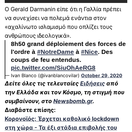
Ο Gerald Darmanin είπε ότι η Γαλλία πρέπει
να συνεχίσει να πολεμά ενάντια στον
«αχαλίνωτο ισλαμισμό που οπλίζει τους
ανθρώπους ιδεολογικά».
8h50 grand déploiement des forces de
l'ordre à
#NotreDame
à
#Nice
. Des
coups de feu entendus.
pic.twitter.com/SiuOhAeRG8
— Ivan Blanco (@ivanblancovilar)
October 29, 2020
Δ
είτε όλες τις τελευταίες
Ειδήσεις
από
την Ελλάδα και τον Κόσμο, τη στιγμή που
συμβαίνουν, στο
Newsbomb.gr
.
Διαβάστε επίσης:
Κορονοϊός: Έρχεται καθολικό lockdown
στη χώρα - Τα έξι στάδια επιβολής του