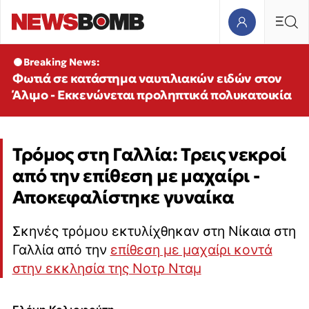
Breaking News:
Φωτιά σε κατάστημα ναυτιλιακών ειδών στον
Άλιμο - Εκκενώνεται προληπτικά πολυκατοικία
Τρόμος στη Γαλλία: Τρεις νεκροί
από την επίθεση με μαχαίρι -
Αποκεφαλίστηκε γυναίκα
Σκηνές τρόμου εκτυλίχθηκαν στη Νίκαια στη
Γαλλία από την
επίθεση με μαχαίρι κοντά
στην εκκλησία της Νοτρ Νταμ