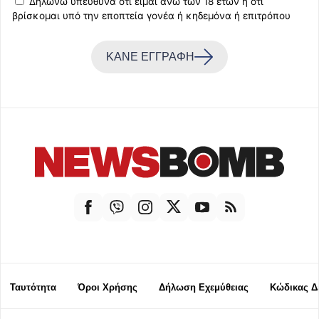
Δηλώνω υπεύθυνα ότι είμαι άνω των 18 ετών ή ότι
βρίσκομαι υπό την εποπτεία γονέα ή κηδεμόνα ή επιτρόπου
ΚΑΝΕ ΕΓΓΡΑΦΗ
Ταυτότητα
Όροι Χρήσης
Δήλωση Εχεμύθειας
Κώδικας Δ