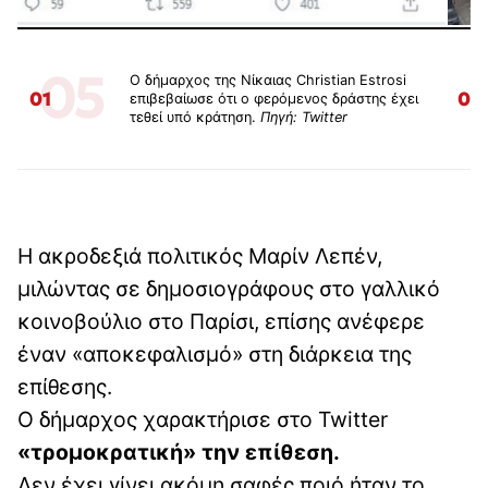
05
Ο δήμαρχος της Νίκαιας Christian Estrosi
01
02
επιβεβαίωσε ότι ο φερόμενος δράστης έχει
τεθεί υπό κράτηση.
Πηγή: Twitter
Η ακροδεξιά πολιτικός Μαρίν Λεπέν,
μιλώντας σε δημοσιογράφους στο γαλλικό
κοινοβούλιο στο Παρίσι, επίσης ανέφερε
έναν «αποκεφαλισμό» στη διάρκεια της
επίθεσης.
Ο δήμαρχος χαρακτήρισε στο Twitter
«τρομοκρατική» την επίθεση.
Δεν έχει γίνει ακόμη σαφές ποιό ήταν το