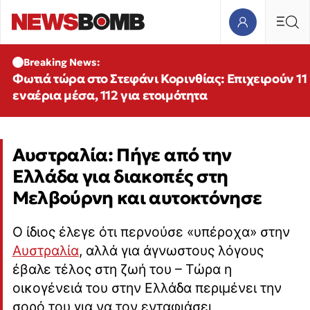
Breaking News:
Φωτιά τώρα στο Στεφάνι Κορινθίας: Επιχειρούν 11
εναέρια μέσα, 112 για ετοιμότητα
Αυστραλία: Πήγε από την
Ελλάδα για διακοπές στη
Μελβούρνη και αυτοκτόνησε
Ο ίδιος έλεγε ότι περνούσε «υπέροχα» στην
Αυστραλία
, αλλά για άγνωστους λόγους
έβαλε τέλος στη ζωή του – Τώρα η
οικογένειά του στην Ελλάδα περιμένει την
σορό του για να τον ενταφιάσει