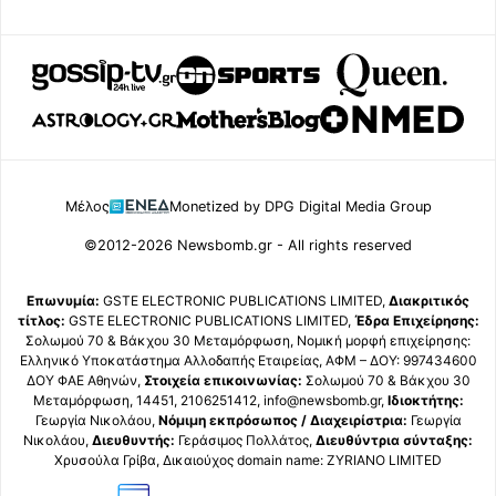
Μέλος
Monetized by DPG Digital Media Group
©2012-2026 Newsbomb.gr - All rights reserved
Επωνυμία:
GSTE ELECTRONIC PUBLICATIONS LIMITED,
Διακριτικός
τίτλος:
GSTE ELECTRONIC PUBLICATIONS LIMITED,
Έδρα Επιχείρησης:
Σολωμού 70 & Βάκχου 30 Μεταμόρφωση, Νομική μορφή επιχείρησης:
Ελληνικό Υποκατάστημα Αλλοδαπής Εταιρείας, ΑΦΜ – ΔΟΥ: 997434600
ΔΟΥ ΦΑΕ Αθηνών,
Στοιχεία επικοινωνίας:
Σολωμού 70 & Βάκχου 30
Μεταμόρφωση, 14451, 2106251412, info@newsbomb.gr,
Ιδιοκτήτης:
Γεωργία Νικολάου,
Νόμιμη εκπρόσωπος / Διαχειρίστρια:
Γεωργία
Νικολάου,
Διευθυντής:
Γεράσιμος Πολλάτος,
Διευθύντρια σύνταξης:
Χρυσούλα Γρίβα, Δικαιούχος domain name: ZYRIANO LIMITED