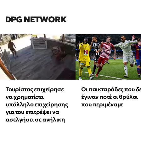
DPG NETWORK
Τουρίστας επιχείρησε
Οι παικταράδες που δ
να χρηματίσει
έγιναν ποτέ οι θρύλοι
υπάλληλο επιχείρησης
που περιμέναμε
για του επιτρέψει να
ασελγήσει σε ανήλικη