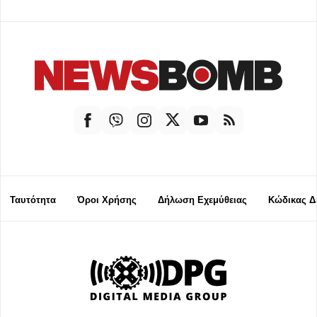
Ταυτότητα
Όροι Χρήσης
Δήλωση Εχεμύθειας
Κώδικας Δ