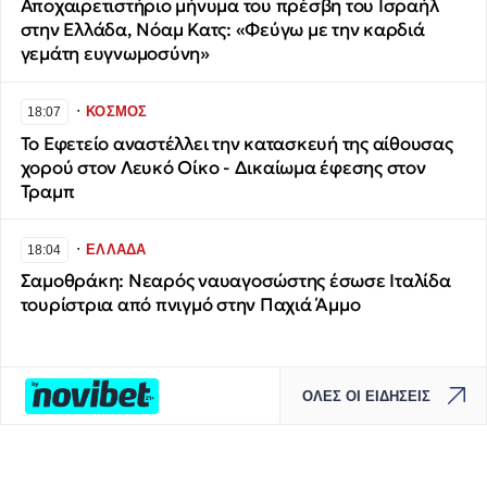
Αποχαιρετιστήριο μήνυμα του πρέσβη του Ισραήλ
στην Ελλάδα, Νόαμ Κατς: «Φεύγω με την καρδιά
γεμάτη ευγνωμοσύνη»
∙
ΚΟΣΜΟΣ
18:07
Το Εφετείο αναστέλλει την κατασκευή της αίθουσας
χορού στον Λευκό Οίκο - Δικαίωμα έφεσης στον
Τραμπ
∙
ΕΛΛΑΔΑ
18:04
Σαμοθράκη: Νεαρός ναυαγοσώστης έσωσε Ιταλίδα
τουρίστρια από πνιγμό στην Παχιά Άμμο
ΟΛΕΣ ΟΙ ΕΙΔΗΣΕΙΣ