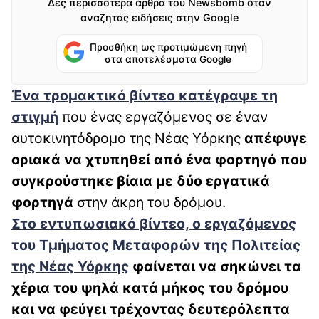
Δες περισσότερα άρθρα του Newsbomb όταν
αναζητάς ειδήσεις στην Google
Προσθήκη ως προτιμώμενη πηγή
στα αποτελέσματα Google
Ένα τρομακτικό βίντεο κατέγραψε τη
στιγμή
που ένας εργαζόμενος σε έναν
αυτοκινητόδρομο της Νέας Υόρκης
απέφυγε
οριακά να χτυπηθεί από ένα φορτηγό που
συγκρούστηκε βίαια με δύο εργατικά
φορτηγά
στην άκρη του δρόμου.
Στο εντυπωσιακό βίντεο, ο εργαζόμενος
του Τμήματος Μεταφορών της Πολιτείας
της Νέας Υόρκης
φαίνεται να σηκώνει τα
χέρια του ψηλά κατά μήκος του δρόμου
και να φεύγει τρέχοντας δευτερόλεπτα