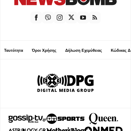
Ταυτότητα
Όροι Χρήσης
Δήλωση Εχεμύθειας
Κώδικας Δ