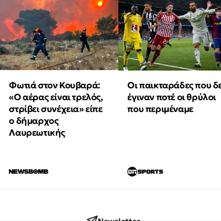
Φωτιά στον Κουβαρά:
Οι παικταράδες που δ
«Ο αέρας είναι τρελός,
έγιναν ποτέ οι θρύλοι
στρίβει συνέχεια» είπε
που περιμέναμε
ο δήμαρχος
Λαυρεωτικής