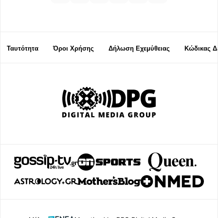
Ταυτότητα
Όροι Χρήσης
Δήλωση Εχεμύθειας
Κώδικας Δ