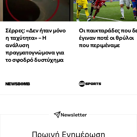
Οι παικταράδες που δ
Σέρρες: «Δεν ήταν μόνο
έγιναν ποτέ οι θρύλοι
η ταχύτητα» – Η
που περιμέναμε
ανάλυση
πραγματογνώμονα για
το σφοδρό δυστύχημα
Newsletter
Πρωινή Eνημέρωση