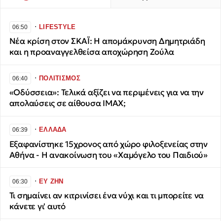
∙
LIFESTYLE
06:50
Νέα κρίση στον ΣΚΑΪ: Η απομάκρυνση Δημητριάδη
και η προαναγγελθείσα αποχώρηση Ζούλα
∙
ΠΟΛΙΤΙΣΜΟΣ
06:40
«Οδύσσεια»: Τελικά αξίζει να περιμένεις για να την
απολαύσεις σε αίθουσα IMAX;
∙
ΕΛΛΑΔΑ
06:39
Εξαφανίστηκε 15χρονος από χώρο φιλοξενείας στην
Αθήνα - Η ανακοίνωση του «Χαμόγελο του Παιδιού»
∙
ΕΥ ΖΗΝ
06:30
Τι σημαίνει αν κιτρινίσει ένα νύχι και τι μπορείτε να
κάνετε γι' αυτό