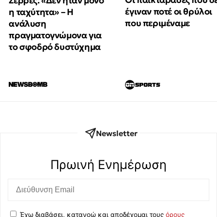
Σέρρες: «Δεν ήταν μόνο
έγιναν ποτέ οι θρύλοι
η ταχύτητα» – Η
που περιμέναμε
ανάλυση
πραγματογνώμονα για
το σφοδρό δυστύχημα
Newsletter
Πρωινή Eνημέρωση
Έχω διαβάσει, κατανοώ και αποδέχομαι τους
όρους