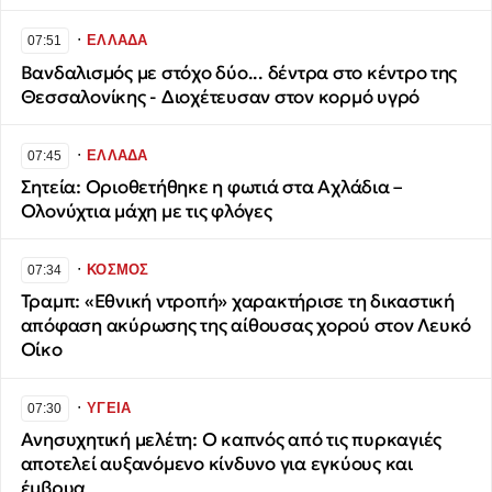
∙
ΕΛΛΑΔΑ
07:51
Βανδαλισμός με στόχο δύο... δέντρα στο κέντρο της
Θεσσαλονίκης - Διοχέτευσαν στον κορμό υγρό
∙
ΕΛΛΑΔΑ
07:45
Σητεία: Οριοθετήθηκε η φωτιά στα Αχλάδια –
Ολονύχτια μάχη με τις φλόγες
∙
ΚΟΣΜΟΣ
07:34
Τραμπ: «Εθνική ντροπή» χαρακτήρισε τη δικαστική
απόφαση ακύρωσης της αίθουσας χορού στον Λευκό
Οίκο
∙
ΥΓΕΙΑ
07:30
Ανησυχητική μελέτη: Ο καπνός από τις πυρκαγιές
αποτελεί αυξανόμενο κίνδυνο για εγκύους και
έμβρυα