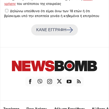
χρήσης
του ιστότοπου της εταιρείας
Δηλώνω υπεύθυνα ότι είμαι άνω των 18 ετών ή ότι
βρίσκομαι υπό την εποπτεία γονέα ή κηδεμόνα ή επιτρόπου
ΚΑΝΕ ΕΓΓΡΑΦΗ
Ταυτότητα
Όροι Χρήσης
Δήλωση Εχεμύθειας
Κώδικας Δ