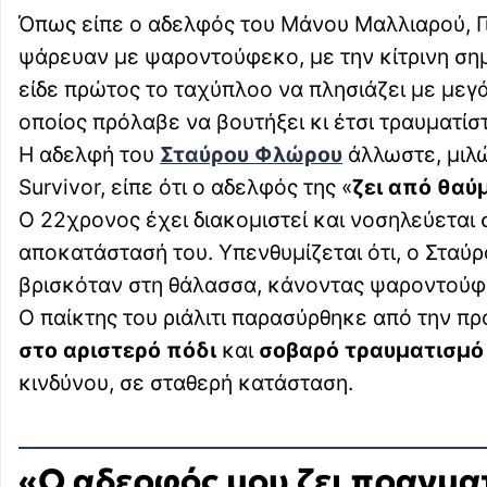
Όπως είπε ο αδελφός του Μάνου Μαλλιαρού, Γ
ψάρευαν με ψαροντούφεκο, με την κίτρινη σ
είδε πρώτος το ταχύπλοο να πλησιάζει με μεγ
οποίος πρόλαβε να βουτήξει κι έτσι τραυματίσ
Η αδελφή του
Σταύρου Φλώρου
άλλωστε, μιλώ
Survivor, είπε ότι ο αδελφός της «
ζει από θαύ
Ο 22χρονος έχει διακομιστεί και νοσηλεύεται
αποκατάστασή του. Υπενθυμίζεται ότι, ο Στα
βρισκόταν στη θάλασσα, κάνοντας ψαροντούφ
Ο παίκτης του ριάλιτι παρασύρθηκε από την π
στο αριστερό πόδι
και
σοβαρό τραυματισμό
κινδύνου, σε σταθερή κατάσταση.
«Ο αδερφός μου ζει πραγμα