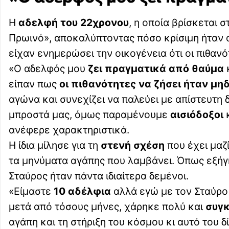
Η
αδελφή του 22χρονου
, η οποία βρίσκεται 
Πρωινό», αποκαλύπτοντας πόσο κρίσιμη ήταν α
είχαν ενημερώσει την οικογένεια ότι οι πιθαν
«Ο αδελφός μου
ζει πραγματικά από θαύμα
κ
είπαν πως
οι πιθανότητες να ζήσει ήταν μη
αγώνα και συνεχίζει να παλεύει με απίστευτη 
μπροστά μας, όμως παραμένουμε
αισιόδοξοι
κ
ανέφερε χαρακτηριστικά.
Η ίδια μίλησε για τη
στενή σχέση
που έχει μαζί
τα μηνύματα αγάπης που λαμβάνει. Όπως εξήγησ
Σταύρος ήταν πάντα ιδιαίτερα δεμένοι.
«Είμαστε
10 αδέλφια
αλλά εγώ με τον Σταύρο 
μετά από τόσους μήνες, χάρηκε πολύ και
συγκ
αγάπη και τη στήριξη του κόσμου κι αυτό του δ