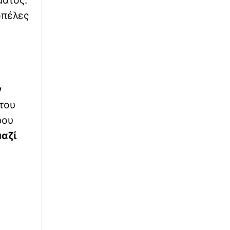
«Πάμε για νέα θεραπεία»
οπέλες
∙
ΚΟΣΜΟΣ
19:48
«Τελικά, πρέπει να εκλέξουμε τον Τζέι Ντι»: Ο
Τραμπ φέρεται έχρισε διάδοχό του τον Βανς
– Αποκάλυψη της Washington Post
ν
∙
ΕΛΛΑΔΑ
19:43
 του
Πάνω από 100 σπίτια στο «κόκκινο» – Η
πρώτη επίσημη εικόνα της καταστροφής από
ρου
τις πυρκαγιές σε Δυτική Αττική και Ρέθυμνο
μαζί
∙
ΠΟΔΟΣΦΑΙΡΟ
19:27
Ανακοινώθηκε η παραχώρηση του Ορτέγκα
στη Ρίβερ Πλέιτ από τον Ολυμπιακό
∙
ΚΟΣΜΟΣ
19:27
Κινηματογραφικά πλάνα στην Ταϊβάν:
«Πρόβα» εκκένωσης του προέδρου σε