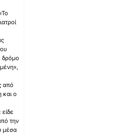
«Το
ιατροί
ας
του
ε δρόμο
ωμένη»,
ς από
 και ο
 είδε
από την
ώ μέσα