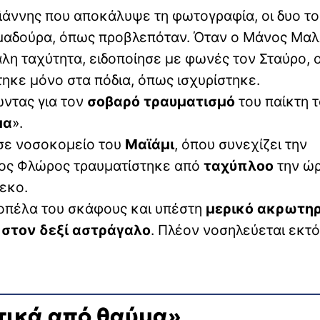
ιάννης που αποκάλυψε τη φωτογραφία, οι δυο το
ημαδούρα, όπως προβλεπόταν. Όταν ο Μάνος Μαλ
άλη ταχύτητα, ειδοποίησε με φωνές τον Σταύρο, 
τηκε μόνο στα πόδια, όπως ισχυρίστηκε.
ντας για τον
σοβαρό τραυματισμό
του παίκτη 
μα
».
 σε νοσοκομείο του
Μαϊάμι
, όπου συνεχίζει την
ύρος Φλώρος τραυματίστηκε από
ταχύπλοο
την ώ
εκο.
ροπέλα του σκάφους και υπέστη
μερικό ακρωτη
 στον δεξί αστράγαλο
. Πλέον νοσηλεύεται εκτ
τικά από θαύμα»