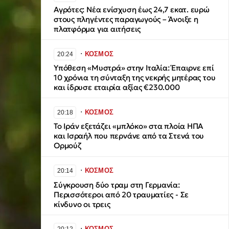
Αγρότες: Νέα ενίσχυση έως 24,7 εκατ. ευρώ
στους πληγέντες παραγωγούς – Άνοιξε η
πλατφόρμα για αιτήσεις
∙
ΚΟΣΜΟΣ
20:24
Υπόθεση «Μυστρά» στην Ιταλία: Έπαιρνε επί
10 χρόνια τη σύνταξη της νεκρής μητέρας του
και ίδρυσε εταιρία αξίας €230.000
∙
ΚΟΣΜΟΣ
20:18
Το Ιράν εξετάζει «μπλόκο» στα πλοία ΗΠΑ
και Ισραήλ που περνάνε από τα Στενά του
Ορμούζ
∙
ΚΟΣΜΟΣ
20:14
Σύγκρουση δύο τραμ στη Γερμανία:
Περισσότεροι από 20 τραυματίες - Σε
κίνδυνο οι τρεις
∙
ΚΟΣΜΟΣ