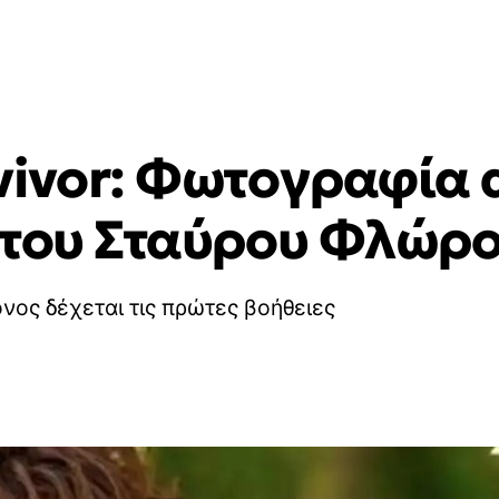
vivor: Φωτογραφία 
 του Σταύρου Φλώρ
ονος δέχεται τις πρώτες βοήθειες