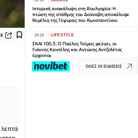
20:12
Ιστορική ανακάλυψη στη Βουλγαρία: Η
πτώση της στάθμης του Δούναβη αποκάλυψε
θεμέλια της Γέφυρας του Κωνσταντίνου
∙
LIFESTYLE
ΣΕ
20:10
ΣΚΑI 100,3: Ο Παύλος Τσίμας φεύγει, οι
Γιάννης Καντέλης και Αντώνης Αντζολέτος
έρχονται
ΟΛΕΣ ΟΙ ΕΙΔΗΣΕΙΣ
∙
ΚΟΣΜΟΣ
19:56
Λιθουανία: Ο Πούτιν εξετάζει το ενδεχόμενο
χτυπήματος «ψευδούς σημαίας» στη Βαλτική
∙
ΠΟΔΟΣΦΑΙΡΟ
19:50
ΠΑΟΚ – Άντερλεχτ: Οι ενδεκάδες του
μεγάλου αγώνα της Τούμπας
 λεπτά
∙
LIFESTYLE
19:49
ματος.
Ξανά στο νοσοκομείο ο Γιώργος Παράσχος: