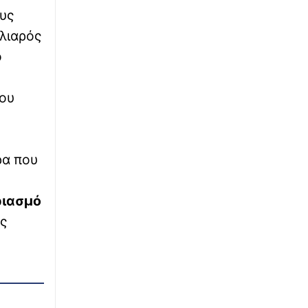
υς
∙
ΟΙΚΟΝΟΜΙΑ
18:46
λιαρός
Συμφωνία εξαγοράς για την EasyJet - Στην
ο
αμερικανική Appolo για 6,65 δισ. ευρώ
∙
του
ΕΛΛΑΔΑ
18:46
Κολυδάς: Η χαρουπιά ως βασικό είδος
αποκατάστασης των οικοσυστημάτων μετά
τις φωτιές
ρα που
∙
ΕΛΛΑΔΑ
18:33
Κυψέλη: Η πρώτη δήλωση της οικογένειας
ριασμό
της δολοφονημένης Ελίζαμπεθ Ρος - «Ήταν
ευγενικός, ακέραιος και ανιδιοτελής
ός
άνθρωπος»