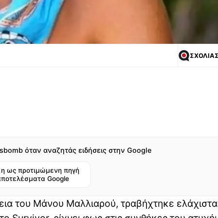
ΣΧΟΛΙΑ
sbomb όταν αναζητάς ειδήσεις στην Google
η ως προτιμώμενη πηγή
αποτελέσματα Google
εια του Μάνου Μαλλιαρού, τραβήχτηκε ελάχιστα
το Survivor, ρίχνει φως στις συνθήκες του ατυχή