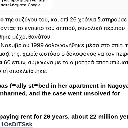
η ως προτιμώμενη πηγή
αποτελέσματα Google
νο
της συζύγου του, και επί 26 χρόνια διατηρούσε
ντας το ενοίκιο του σπιτιού, συνολικά περίπου
θηκε μέχρι θανάτου.
3 Νοεμβρίου 1999 δολοφονήθηκε μέσα στο σπίτι τ
μαζί της, χωρίς ωστόσο ο δολοφόνος να τον πειρ
και 60 ετών, σύμφωνα με τα αιματηρά αποτυπώμα
οπή αποκλείστηκε.
s f**ally st**bed in her apartment in Nagoy
nharmed, and the case went unsolved for
aying rent for 26 years, about 22 million ye
/M1OsDiTSsk