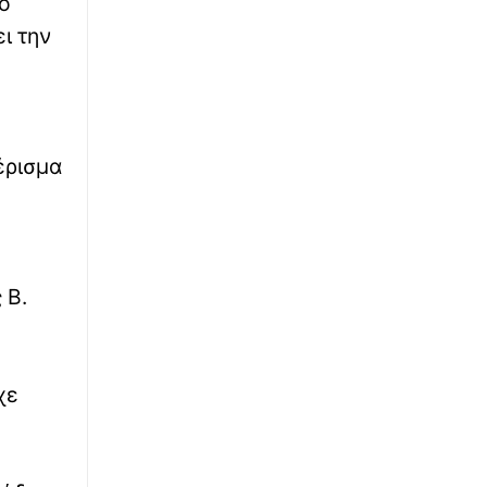
νο
ι την
έρισμα
 Β.
χε