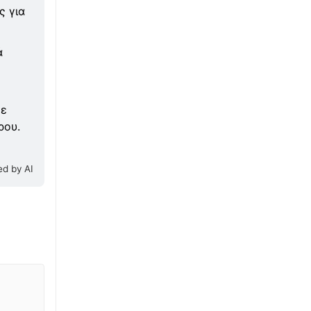
λέει ο αντιπεριφερειάρχης Κορινθίας
ς για
∙
ΚΟΣΜΟΣ
21:00
ά
H Θέουτα τρόμαξε τη Βαρκελώνη:
Οχυρώνουν μπαλκόνια και ταράτσες με
αγκαθωτά συρματοπλέγματα
με
∙
ΕΛΛΑΔΑ
20:47
ρου.
Τρίκαλα: Σφοδρή κακοκαιρία σάρωσε το
Ζάρκο – Ζημιές σε σπίτια και δρόμους μέσα
σε λίγα λεπτά
d by AI
∙
ΕΛΛΑΔΑ
20:42
Φωτιά στην Αχλαδιά Σητείας
∙
ΚΟΣΜΟΣ
20:29
Συγκίνηση για 5χρονο που είδε για πρώτη
φορά το σπίτι του - Νοσηλευόταν από
νεογνό στο νοσοκομείο