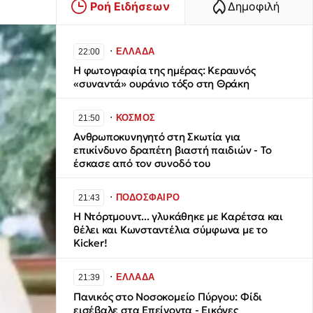
Ροή Ειδήσεων
Δημοφιλή
∙
ΕΛΛΑΔΑ
22:00
Η φωτογραφία της ημέρας: Κεραυνός
«συναντά» ουράνιο τόξο στη Θράκη
∙
ΚΟΣΜΟΣ
21:50
Ανθρωποκυνηγητό στη Σκωτία για
επικίνδυνο δραπέτη βιαστή παιδιών - To
έσκασε από τον συνοδό του
∙
ΠΟΔΟΣΦΑΙΡΟ
21:43
Η Ντόρτμουντ... γλυκάθηκε με Καρέτσα και
θέλει και Κωνσταντέλια σύμφωνα με το
Kicker!
∙
ΕΛΛΑΔΑ
21:39
Πανικός στο Νοσοκομείο Πύργου: Φίδι
εισέβαλε στα Επείγοντα - Εικόνες