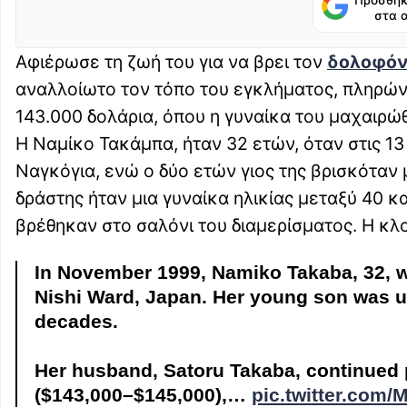
Προσθήκ
στα 
Αφιέρωσε τη ζωή του για να βρει τον
δολοφό
αναλλοίωτο τον τόπο του εγκλήματος, πληρώνο
143.000 δολάρια, όπου η γυναίκα του μαχαιρώ
Η Ναμίκο Τακάμπα, ήταν 32 ετών, όταν στις 1
Ναγκόγια, ενώ ο δύο ετών γιος της βρισκόταν 
δράστης ήταν μια γυναίκα ηλικίας μεταξύ 40 
βρέθηκαν στο σαλόνι του διαμερίσματος. Η κλ
In November 1999, Namiko Takaba, 32, wa
Nishi Ward, Japan. Her young son was u
decades.
Her husband, Satoru Takaba, continued p
($143,000–$145,000),…
pic.twitter.com