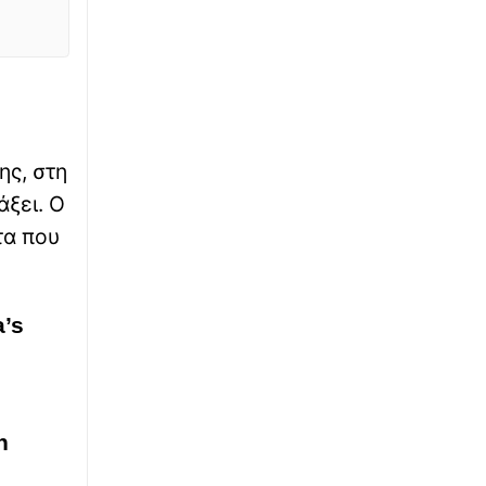
∙
ΚΟΣΜΟΣ
20:19
Τηλεδιάσκεψη με τα άπλυτα στη φόρα:
Πολιτικός συνδέθηκε από το μπάνιο με
φόντο κρεμασμένα εσώρουχα
∙
ΕΛΛΑΔΑ
20:03
ης, στη
Σέρρες: «Δεν ήταν μόνο η ταχύτητα» – Η
ανάλυση πραγματογνώμονα για το
άξει. Ο
δυστύχημα με θύμα μητέρα και γιο
τα που
∙
ΚΟΣΜΟΣ
19:58
Τζακ Αντεροβγάλτης: To αυγουστιάτικο
πρωινό του 1888 που άλλαξε για πάντα την
a’s
ιστορία του εγκλήματος
∙
ΕΛΛΑΔΑ
19:53
«Τσουχτερό» πρόστιμο για ψήσιμο
n
γουρουνοπούλας σε πανηγύρι