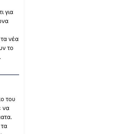
∙
ΕΛΛΑΔΑ
19:44
ι για
Πάτρα: Θρήνος για μωράκι μόλις 8 ημερών –
Νοσηλευόταν στη ΜΕΘ Νεογνών
ώνα
∙
ΕΚΚΛΗΣΙΑ
19:37
 τα νέα
Σε κλίμα κατάνυξης ο εορτασμός του
θαύματος της κατάσβεσης της φωτιάς στον
υν το
Όσιο Ιωάννη τον Ρώσο
.
∙
ΟΙΚΟΝΟΜΙΑ
19:30
Πληρωμές 33,58 εκατ. ευρώ σε 67.746
αγρότες για λιπάσματα – Άρχισε η ενίσχυση
του 15%
πο του
∙
ΜΠΑΣΚΕΤ
19:24
ε να
EuroBasket U16: Ήττα για την Εθνική Παίδων
από την Ισπανία
ματα.
 τα