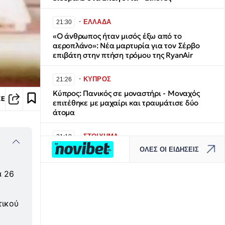
∙
ΕΛΛΑΔΑ
21:30
«Ο άνθρωπος ήταν μισός έξω από το
αεροπλάνο»: Νέα μαρτυρία για τον Σέρβο
επιβάτη στην πτήση τρόμου της RyanAir
∙
ΚΥΠΡΟΣ
21:26
Κύπρος: Πανικός σε μοναστήρι - Μοναχός
ΣΕ
επιτέθηκε με μαχαίρι και τραυμάτισε δύο
άτομα
∙
ΣΤΟΙΧΗΜΑ
21:18
ΟΛΕΣ ΟΙ ΕΙΔΗΣΕΙΣ
Κλήρωση Eurojackpot 07/08/26: Τα
αποτελέσματα και οι αριθμοί που κερδίζουν
32 εκατ. ευρώ
α 26
∙
ΕΛΛΑΔΑ
21:10
τικού
Κορινθία: Χωρίς ενεργό μέτωπο η φωτιά στο
Στεφάνι – «Ξεκίνησε από φωτοβολταϊκά»,