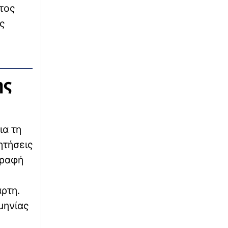
ποδοσφαιριστή Ντέιβιντ Οβόρι -
τος
Προσπάθησαν να τον ληστέψουν δίπλα στο
ς
σπίτι του
ης
ια τη
ητήσεις
γραφή
άρτη.
μηνίας