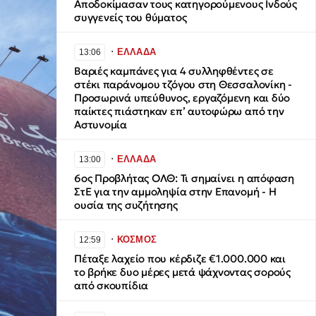
Αποδοκίμασαν τους κατηγορούμενους Ινδούς
συγγενείς του θύματος
∙
ΕΛΛΑΔΑ
13:06
Βαριές καμπάνες για 4 συλληφθέντες σε
στέκι παράνομου τζόγου στη Θεσσαλονίκη -
Προσωρινά υπεύθυνος, εργαζόμενη και δύο
παίκτες πιάστηκαν επ’ αυτοφώρω από την
Αστυνομία
∙
ΕΛΛΑΔΑ
13:00
6ος Προβλήτας ΟΛΘ: Τι σημαίνει η απόφαση
ΣτΕ για την αμμοληψία στην Επανομή - Η
ουσία της συζήτησης
∙
ΚΟΣΜΟΣ
12:59
Πέταξε λαχείο που κέρδιζε €1.000.000 και
το βρήκε δυο μέρες μετά ψάχνοντας σορούς
από σκουπίδια