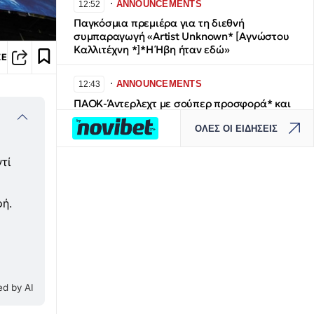
∙
ANNOUNCEMENTS
12:52
Παγκόσμια πρεμιέρα για τη διεθνή
συμπαραγωγή «Artist Unknown* [Αγνώστου
Καλλιτέχνη *]*Η Ήβη ήταν εδώ»
ΣΕ
∙
ANNOUNCEMENTS
12:43
ΠΑΟΚ-Άντερλεχτ με σούπερ προσφορά* και
ενισχυμένες αποδόσεις από το
ΟΛΕΣ ΟΙ ΕΙΔΗΣΕΙΣ
Pamestoixima.gr
τί
∙
LIFESTYLE
12:26
Naked dressing: Τι είναι το αποκαλυπτικό
trend της μόδας που προκαλεί... αμηχανία
ή.
∙
LIFESTYLE
12:24
Nicole Kidman και Zoe Saldaña
απολαμβάνουν διακοπές στη Μύκονο - Ποιοι
είναι στην παρέα τους
d by AI
∙
ΚΟΣΜΟΣ
12:20