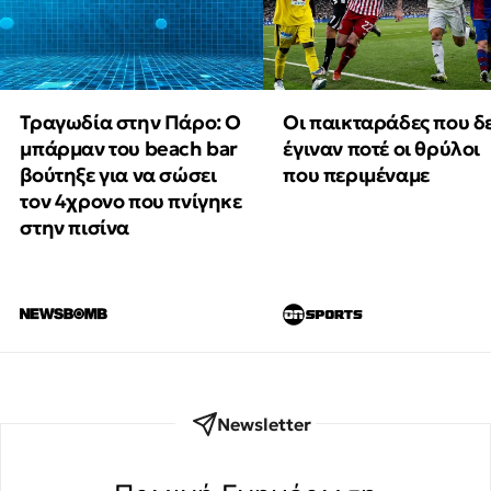
Τραγωδία στην Πάρο: Ο
Οι παικταράδες που δ
μπάρμαν του beach bar
έγιναν ποτέ οι θρύλοι
βούτηξε για να σώσει
που περιμέναμε
τον 4χρονο που πνίγηκε
στην πισίνα
Newsletter