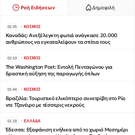
Ροή Ειδήσεων
Δημοφιλή
∙
ΚΟΣΜΟΣ
02:35
Καναδάς: Ανεξέλεγκτη φωτιά ανάγκασε 20.000
ανθρώπους να εγκαταλείψουν τα σπίτια τους
∙
ΚΟΣΜΟΣ
02:10
The Washington Post: Εντολή Πενταγώνου για
δραστική αύξηση της παραγωγής όπλων
∙
ΚΟΣΜΟΣ
01:44
Βραζιλία: Τουριστικό ελικόπτερο συνετρίβη στο Ρίο
ντε Τζανέιρο με τέσσερις νεκρούς
∙
ΕΛΛΑΔΑ
01:18
Έδεσσα: Εξαφάνιση ενήλικα από το χωριό Μεσημέρι