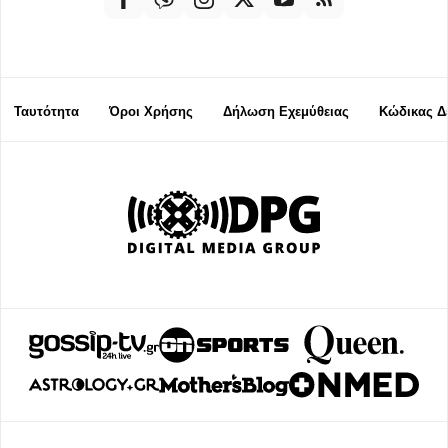
Ταυτότητα
Όροι Χρήσης
Δήλωση Εχεμύθειας
Κώδικας Δ