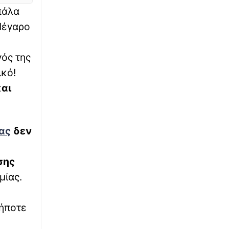
Στενά του Ορμούζ
πάλα
 Μέγαρο
∙
LIFESTYLE
15:20
Αντόνιο Μπαντέρας: «Ήξερα πως κάποτε θα
επέστρεφα στην πατρίδα μου»
γός της
κό!
∙
ΚΟΣΜΟΣ
15:03
και
Ταϊλάνδη: Τρομακτικά βίντεο από το
μακελειό σε σχολείο με δράστη έναν
14χρονο
ας
δεν
∙
ΟΙΚΟΝΟΜΙΑ
14:58
Τουρισμός για όλους: Ποια ΑΦΜ κάνουν
σης
αίτηση σήμερα (8/8) – Όλες οι ημερομηνίες
μίας.
∙
ΑΣΤΥΝΟΜΙΚΟ
14:52
Αττική: Τρεις συλλήψεις για υδροπονική
δήποτε
καλλιέργεια κάνναβης