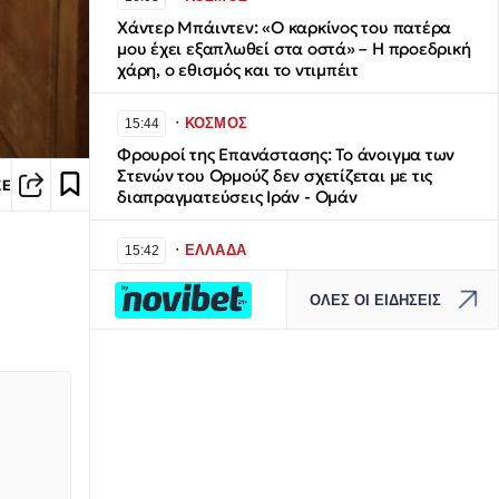
Χάντερ Μπάιντεν: «Ο καρκίνος του πατέρα
μου έχει εξαπλωθεί στα οστά» – Η προεδρική
χάρη, ο εθισμός και το ντιμπέιτ
∙
ΚΟΣΜΟΣ
15:44
Φρουροί της Επανάστασης: Το άνοιγμα των
Στενών του Ορμούζ δεν σχετίζεται με τις
ΣΕ
διαπραγματεύσεις Ιράν - Ομάν
∙
ΕΛΛΑΔΑ
15:42
Χάρτης πρόβλεψης κινδύνου (9/08): Σε
ΟΛΕΣ ΟΙ ΕΙΔΗΣΕΙΣ
κόκκινο συναγερμό 14 περιοχές της χώρας
∙
ΠΟΔΟΣΦΑΙΡΟ
15:40
Θρήνος για τον Λιονέλ Μέσι: Πέθανε ο
πατέρας του, Χόρχε
∙
ΚΟΣΜΟΣ
15:23
Πύραυλος έπληξε πλοίο της ADNOC στα