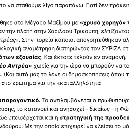
πο να σταθούμε λίγο παραπάνω. Γιατί δεν πρόκει
θηκε στο Μέγαρο Μαξίμου με
«χρυσό χορηγό» 
 την πλάτη στην Χαριλάου Τρικούπη, ελπίζοντας
ντρέας»
. Στην πορεία κάποιοι απογοητεύθηκαν α
εκλογική αναμέτρηση διατηρώντας τον ΣΥΡΙΖΑ στ
άτων εξουσίας
. Και έκτοτε τελούν εν αναμονή.
έο Αντρέα»
χωρίς για την ώρα να μπορούν να τ
. (Και αυτό μας το λένε οι δημοσκοπήσεις όπου
στο ερώτημα για την «καταλληλότητα
λυπαραγοντικό.
Το αντιλαμβάνεται ο πρωθυπουργ
ευσης, το κατανοεί και ανησυχεί - δικαίως - η Φ
ώς υπεισέρχεται και η
στρατηγική της προοδευ
δούρου. Με την οποία επιχειρεί να κλείσει το μά