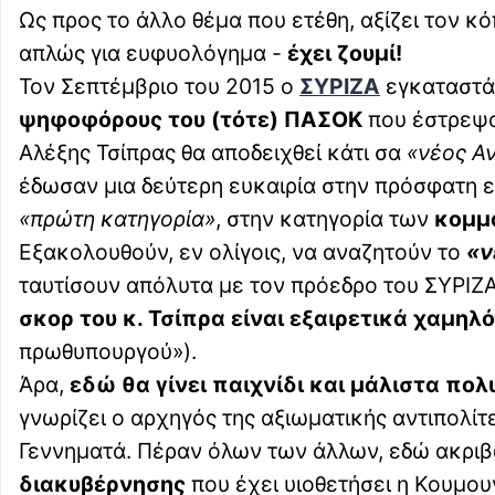
Ως προς το άλλο θέμα που ετέθη, αξίζει τον κό
απλώς για ευφυολόγημα -
έχει ζουμί!
Τον Σεπτέμβριο του 2015 ο
ΣΥΡΙΖΑ
εγκαταστά
ψηφοφόρους του (τότε) ΠΑΣΟΚ
που έστρεψαν
Αλέξης Τσίπρας θα αποδειχθεί κάτι σα
«νέος Α
έδωσαν μια δεύτερη ευκαιρία στην πρόσφατη 
«πρώτη κατηγορία»
, στην κατηγορία των
κομμ
Εξακολουθούν, εν ολίγοις, να αναζητούν το
«ν
ταυτίσουν απόλυτα με τον πρόεδρο του ΣΥΡΙΖΑ
σκορ του κ. Τσίπρα είναι εξαιρετικά χαμηλό
πρωθυπουργού»).
Άρα,
εδώ θα γίνει παιχνίδι και μάλιστα πο
γνωρίζει ο αρχηγός της αξιωματικής αντιπολίτ
Γεννηματά. Πέραν όλων των άλλων, εδώ ακριβ
διακυβέρνησης
που έχει υιοθετήσει η Κουμουν