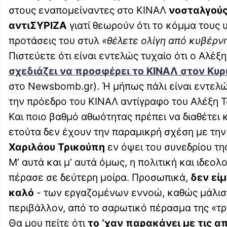
στους εναπομείναντες στο ΚΙΝΑΛ
νοσταλγούς
αντιΣΥΡΙΖΑ
γιατί θεωρούν ότι το κόμμα τους 
προτάσεις του στυλ
«θέλετε ολίγη από κυβέρνη
Πιστεύετε ότι είναι εντελώς τυχαίο ότι ο Αλέξ
σχεδιάζει να προσφέρει το ΚΙΝΑΛ στον Κυ
στο Newsbomb.gr). Ή μήπως πάλι είναι εντελώ
την πρόεδρο του ΚΙΝΑΛ αντίγραφο του Αλέξη Τ
Και ποιο βαθμό αθωότητας πρέπει να διαθέτει κ
ετούτα δεν έχουν την παραμικρή σχέση με τη
Χαριλάου Τρικούπη
εν όψει του συνεδρίου τη
Μ’ αυτά και μ’ αυτά όμως, η πολιτική και ιδεο
πέρασε σε δεύτερη μοίρα. Προσωπικά,
δεν είμ
καλό
- των εργαζομένων εννοώ, καθώς μάλιστ
περιβάλλον, από το σαρωτικό πέρασμα της «τρ
Θα μου πείτε ότι
το ‘χαν παρακάνει με τις α