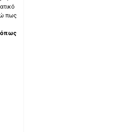
γατικό
τώ πως
, όπως