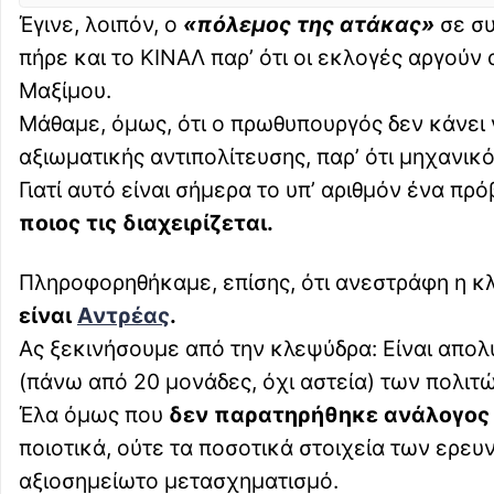
Έγινε, λοιπόν, ο
«πόλεμος της ατάκας»
σε συ
πήρε και το ΚΙΝΑΛ παρ’ ότι οι εκλογές αργούν
Μαξίμου.
Μάθαμε, όμως, ότι ο πρωθυπουργός δεν κάνει 
αξιωματικής αντιπολίτευσης, παρ’ ότι μηχανικ
Γιατί αυτό είναι σήμερα το υπ’ αριθμόν ένα π
ποιος τις διαχειρίζεται.
Πληροφορηθήκαμε, επίσης, ότι ανεστράφη η κ
είναι
Αντρέας
.
Ας ξεκινήσουμε από την κλεψύδρα: Είναι απο
(πάνω από 20 μονάδες, όχι αστεία) των πολιτώ
Έλα όμως που
δεν παρατηρήθηκε ανάλογος
ποιοτικά, ούτε τα ποσοτικά στοιχεία των ερε
αξιοσημείωτο μετασχηματισμό.