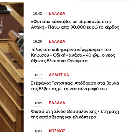
∙
ΕΛΛΑΔΑ
16:42
«Φυτεία» κάνναβης με υδροπονία στην
Αττική - Πάνω από 90.000 ευρώ το κέρδος
∙
ΕΛΛΑΔΑ
16:26
Τέλος στο καθημερινό «έμφραγμα» του
Κηφισού - Οδική «ανάσα» 40 χλμ. ο νέος
άξονας Ελευσίνα-Οινόφυτα
∙
ΑΘΛΗΤΙΚΑ
16:17
Στέφανος Τσιτσιπάς: Απόδραση στα βουνά
της Ελβετίας με τη νέα σύντροφό του
∙
ΕΛΛΑΔΑ
16:05
Φωτιά στη Σίνδο Θεσσαλονίκης - Στη μάχη
της κατάσβεσης και ελικόπτερο
∙
ΚΟΣΜΟΣ
16:03