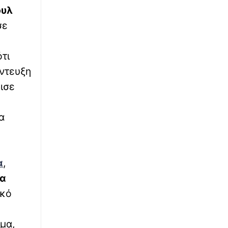
υλ
∙
ΔΙΚΑΙΟΣΥΝΗ
13:57
σε
Marfin: Την Τρίτη απολογείται η 46χρονη για
τη φερόμενη εμπλοκή της στον εμπρησμό της
τράπεζας
τι
ντευξη
∙
ΚΟΣΜΟΣ
13:46
ισε
Τουρκία: Περιορίζεται η κίνηση εμπορικών
πλοίων με προορισμό τη Μαύρη Θάλασσα
μέσω του Βοσπόρου
α
α
,
ια
ακό
ημα,