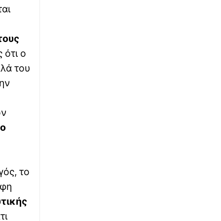
∙
ται
ΕΛΛΑΔΑ
14:40
Ψάθα: Νέες ρίψεις νερού από αέρος υπό τον
φόβο αναζωπυρώσεων – Βίντεο
τους
 ότι ο
∙
ΚΟΣΜΟΣ
14:40
λλά του
ΗΠΑ: Νέος υπουργός Δικαιοσύνης ο πρώην
δικηγόρος του Τραμπ, Τοντ Μπλανς
ην
∙
ΠΟΛΙΤΙΚΗ
14:27
ον
Ο Τσίπρας παρουσιάζει στις 2 Σεπτεμβρίου
το οικονομικό πρόγραμμα της ΕΛ.Α.Σ.
το
∙
ΕΛΛΑΔΑ
14:21
Πολύ υψηλός κίνδυνος πυρκαγιάς (κατηγορία
ός, το
κινδύνου 4) για αύριο Κυριακή
ώφη
∙
ΕΛΛΑΔΑ
14:12
τικής
Τροχαίο με μοτοσικλετιστή στη Χαλκιδική -
τι
Νοσηλεύεται στο «Παπαγεωργίου»