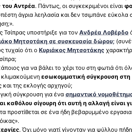
 του Αντρέα
. Πάντως, οι συγκεκριμένοι είναι
φο
υπέστη άγρια λεηλασία και δεν τσιμπάνε εύκολα 
ση;».
ης Τσίπρας υποστήριξε για τον
Ανδρέα Λοβέρδο
ό
ριάκο Μητσοτάκη σε συσκευασία δώρου;
(συνέ
ς τυχαίο ότι ο
Κυριάκος Μητσοτάκης
χαρακτήρ
σίπρα;
άποιος για να βάλει το χέρι του στη φωτιά ότι όλ
ν κλιμακούμενη
εσωκομματική σύγκρουση στη
ς και της εκλογής αρχηγού;
λογική σύγκρουση για ένα
σημαντικό νομοθέτημ
αι καθόλου σίγουρη ότι αυτή η αλλαγή είναι γ
α προστίθεται σε ένα ήδη βεβαρυμμένο εργασι
όικας».
περγίες
. Όχι μόνο γιατί γίνονταν για ψύλλου πήδ