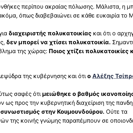
νθήκες περίπου ακραίας πόλωσης. Μάλιστα, η μ
 ακόμα, όπως διαβεβαιώνει σε κάθε ευκαιρία το
για
διαχειριστής πολυκατοικίας
και ότι ο αρχη
ός,
δεν μπορεί να χτίσει πολυκατοικία.
Σημαντι
ρόβλημα της χώρας:
Ποιος χτίζει πολυκατοικίες 
λεψύδρα της κυβέρνησης και ότι
ο
Αλέξης Τσίπρ
λύτως σαφές ότι
μειώθηκε ο βαθμός ικανοποίη
ν ως προς την κυβερνητική διαχείριση της πανδη
 συνωστισμός στην Κουμουνδούρου.
Ούτε τα
υνών της κοινής γνώμης παραπέμπουν σε οποιον