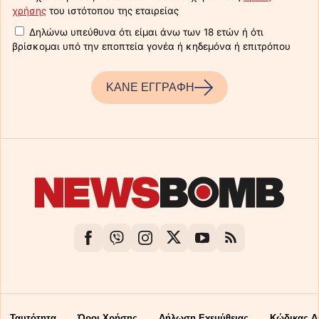
χρήσης
του ιστότοπου της εταιρείας
Δηλώνω υπεύθυνα ότι είμαι άνω των 18 ετών ή ότι
βρίσκομαι υπό την εποπτεία γονέα ή κηδεμόνα ή επιτρόπου
ΚΑΝΕ ΕΓΓΡΑΦΗ
Ταυτότητα
Όροι Χρήσης
Δήλωση Εχεμύθειας
Κώδικας Δ