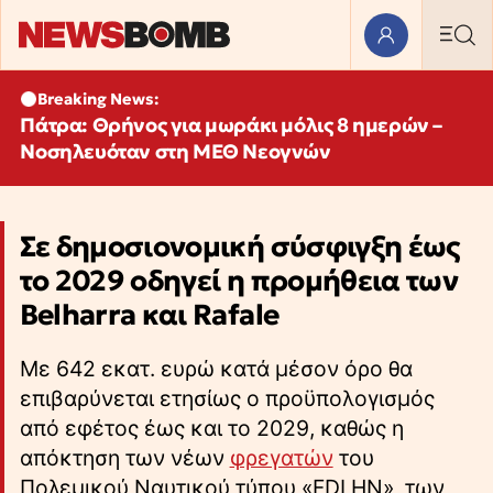
Breaking News:
Πάτρα: Θρήνος για μωράκι μόλις 8 ημερών –
Νοσηλευόταν στη ΜΕΘ Νεογνών
Σε δημοσιονομική σύσφιγξη έως
το 2029 οδηγεί η προμήθεια των
Belharra και Rafale
Με 642 εκατ. ευρώ κατά μέσον όρο θα
επιβαρύνεται ετησίως ο προϋπολογισμός
από εφέτος έως και το 2029, καθώς η
απόκτηση των νέων
φρεγατών
του
Πολεμικού Ναυτικού τύπου «FDI HN», των