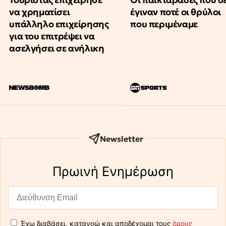
να χρηματίσει
έγιναν ποτέ οι θρύλοι
υπάλληλο επιχείρησης
που περιμέναμε
για του επιτρέψει να
ασελγήσει σε ανήλικη
Newsletter
Πρωινή Eνημέρωση
Έχω διαβάσει, κατανοώ και αποδέχομαι τους
όρους