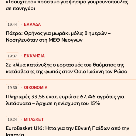
«Τσουχτερό» πρόστιμο για ψήσιμο γουρουνοπούλας
σε πανηγύρι
∙
ΕΛΛΑΔΑ
19:44
Πάτρα: Θρήνος για μωράκι μόλις 8 ημερών –
Νοσηλευόταν στη ΜΕΘ Νεογνών
∙
ΕΚΚΛΗΣΙΑ
19:37
Σε κλίμα κατάνυξης ο εορτασμός του θαύματος της
κατάσβεσης της φωτιάς στον Όσιο Ιωάννη τον Ρώσο
∙
ΟΙΚΟΝΟΜΙΑ
19:30
Πληρωμές 33,58 εκατ. ευρώ σε 67.746 αγρότες για
λιπάσματα – Άρχισε η ενίσχυση του 15%
∙
ΜΠΑΣΚΕΤ
19:24
EuroBasket U16: Ήττα για την Εθνική Παίδων από την
Ισπανία