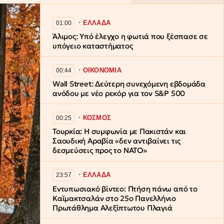
∙
ΕΛΛΑΔΑ
01:00
Άλιμος: Υπό έλεγχο η φωτιά που ξέσπασε σε
υπόγειο καταστήματος
∙
ΟΙΚΟΝΟΜΙΑ
00:44
Wall Street: Δεύτερη συνεχόμενη εβδομάδα
ανόδου με νέο ρεκόρ για τον S&P 500
∙
ΚΟΣΜΟΣ
00:25
Τουρκία: Η συμφωνία με Πακιστάν και
Σαουδική Αραβία «δεν αντιβαίνει τις
δεσμεύσεις προς το ΝΑΤΟ»
∙
ΕΛΛΑΔΑ
23:57
​Εντυπωσιακό βίντεο: Πτήση πάνω από το
Καϊμακτσαλάν στο 25ο Πανελλήνιο
Πρωτάθλημα Αλεξίπτωτου Πλαγιά