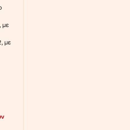
ο
, με
, με
υν