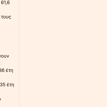
 61,6
∙
ΚΟΣΜΟΣ
22:41
Εξοργιστικό βίντεο: «Λοιπόν, τι έκανα;»
 τους
Μεθυσμένη οδηγός που μόλις «θέρισε» νύφη
γκρινιάζει και θέλει να πάει σπίτι
∙
ΠΟΔΟΣΦΑΙΡΟ
22:37
Μαραντόνα: Σε δημοπρασία η μπάλα που
άγγιξε το «χέρι του Θεού»
∙
νουν
ΕΛΛΑΔΑ
22:34
Σητεία: Φωτιά στη Αχλαδιά – «Το μέτωπο
.
εκτείνεται στα 600 μέτρα, δεν υπάρχουν
36 έτη
σπίτια κοντά», λέει ο Δήμαρχος στο
Newsbomb
35 έτη
∙
ΕΛΛΑΔΑ
22:29
Φωτιά σε κατάστημα ναυτιλιακών ειδών
στον Άλιμο - Εκκενώνεται προληπτικά
ο
πολυκατοικία