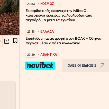
∙
ΚΟΣΜΟΣ
23:53
Ξεκαρδιστικές εικόνες στην Ινδία: Οι
καλεσμένοι έκλεψαν τα λουλούδια από
αεροδρόμιο μετά τα εγκαίνια
∙
ΕΛΛΑΔΑ
23:48
Επικίνδυνη αναστροφή στον ΒΟΑΚ – Οδηγός
ΣΕ
πέρασε μέσα από τα κολωνάκια
∙
ΑΘΛΗΤΙΚΑ
23:39
Δημοπρατείται η μπάλα από το «χέρι του
ΟΛΕΣ ΟΙ ΕΙΔΗΣΕΙΣ
Θεού» του Ντιέγκο Μαραντόνα – Η
«αστρονομική» της αξία
∙
LIFESTYLE
23:34
Αντώνης Βαρδής: Σαν σήμερα θα γιόρταζε τα
γενέθλιά του - Η ανάρτηση του γιου του,
Γιάννη