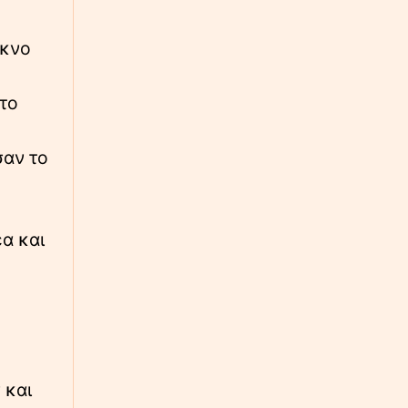
∙
LIFESTYLE
23:02
έκνο
Γέννησε η ηθοποιός Λίλα Μπακλέση - Η
ανάρτηση του συντρόφου της, Παναγιώτη
Μαρκεζίνη
 το
∙
ΚΟΣΜΟΣ
23:00
σαν το
Γλίτωσε από θαύμα: Η στιγμή που νταλίκα
παρασύρει κάτω από τις ρόδες 12χρονο
ποδηλάτη
∙
έα και
ΚΟΣΜΟΣ
22:50
Φρίκη με 23χρονη δασκάλα χορού στις ΗΠΑ:
Κατηγορείται ότι κακοποίησε σεξουαλικά
δύο εφήβους
∙
ΕΛΛΑΔΑ
22:46
Μην φύγεις για διακοπές χωρίς αυτό: Τι
πρέπει να περιέχει το φαρμακείο ταξιδιού
 και