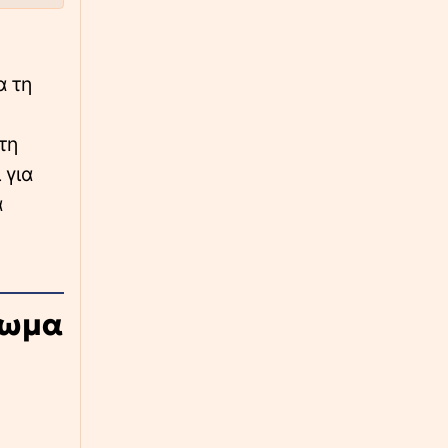
∙
ΚΟΣΜΟΣ
23:30
Με τα κλειδιά στο χέρι: Ολόκληρο ισπανικό
χωριουδάκι πωλείται όσο ένα πολυτελές
ακίνητο στην Αθήνα
α τη
∙
ΠΟΛΙΤΙΣΜΟΣ
23:20
τη
Η Ευανθία Ρεμπούτσικα και ο Άρης
Δαβαράκης στις 10 Αυγούστου στο Ανοιχτό
 για
Θέατρο Λευκών Πάρου
α
∙
ΚΟΣΜΟΣ
23:18
Όξυνση στις σχέσεις Ισπανίας - Ιταλίας για τη
Θέουτα: Αντίποινα της Μαδρίτης με
συνοριακούς ελέγχους - Όχι σε τελεσίγραφα
ίωμα
λέει η Ρώμη
∙
ΑΘΛΗΤΙΚΑ
23:09
ΠΑΟΚ: Τέλος στην ταλαιπωρία για τον Μεϊτέ,
υπεβλήθη σε επέμβαση για το πρόβλημα στο
ισχίο