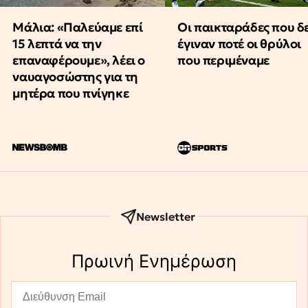
Μάλια: «Παλεύαμε επί
Οι παικταράδες που δ
15 λεπτά να την
έγιναν ποτέ οι θρύλοι
επαναφέρουμε», λέει ο
που περιμέναμε
ναυαγοσώστης για τη
μητέρα που πνίγηκε
Newsletter
Πρωινή Eνημέρωση