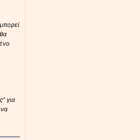
Δολοφονία Σκωτσέζας στην Κυψέλη: Στον
ανακριτή σήμερα ο 26χρονος – Επιμένει ότι
τη βρήκε νεκρή
 μπορεί
 θα
μένο
” για
 να