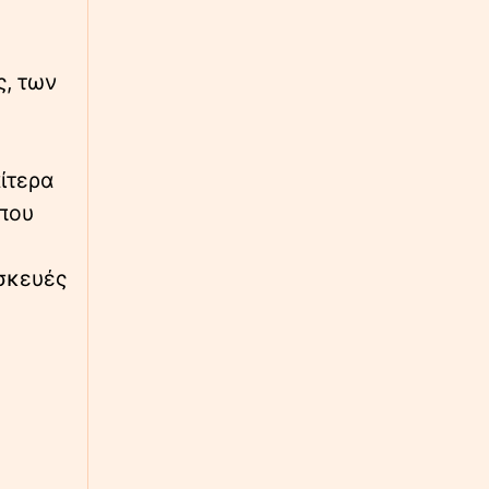
∙
ΕΛΛΑΔΑ
09:03
Συγκλονίζει η τραγωδία στα Μάλια: Πνίγηκε
ς, των
μπροστά στα 3 παιδιά της ενώ πάλευε να
σώσει τη φίλη της
∙
ΚΟΣΜΟΣ
09:01
αίτερα
Πέρεζ Χίλτον - Ο «βασιλιάς της κακίας» είναι
 που
γυμνός: Από τη δόξα στην απαξίωση, τις
δημόσιες συγγνώμες, τη μάχη με τους
προσωπικούς του δαίμονες και τον
ασκευές
αυτοτραυματισμό σε live μετάδοση στο
TikTok
∙
ΚΟΣΜΟΣ
08:50
Υβριδικός πόλεμος στη Γερμανία: Drone με
εκρηκτικά προκαλεί συναγερμό στη Λειψία -
Βλέπουν ρωσικό δάκτυλο
∙
ΕΛΛΑΔΑ
08:47