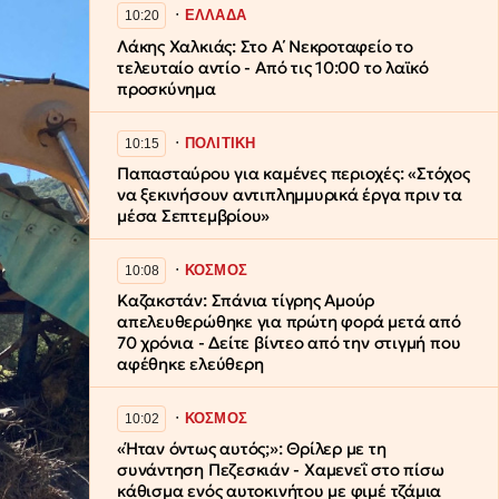
∙
ΕΛΛΑΔΑ
10:20
Λάκης Χαλκιάς: Στο Α΄ Νεκροταφείο το
τελευταίο αντίο - Από τις 10:00 το λαϊκό
προσκύνημα
∙
ΠΟΛΙΤΙΚΗ
10:15
Παπασταύρου για καμένες περιοχές: «Στόχος
να ξεκινήσουν αντιπλημμυρικά έργα πριν τα
μέσα Σεπτεμβρίου»
∙
ΚΟΣΜΟΣ
10:08
Καζακστάν: Σπάνια τίγρης Αμούρ
απελευθερώθηκε για πρώτη φορά μετά από
70 χρόνια - Δείτε βίντεο από την στιγμή που
αφέθηκε ελεύθερη
∙
ΚΟΣΜΟΣ
10:02
«Ήταν όντως αυτός;»: Θρίλερ με τη
συνάντηση Πεζεσκιάν - Χαμενεΐ στο πίσω
κάθισμα ενός αυτοκινήτου με φιμέ τζάμια