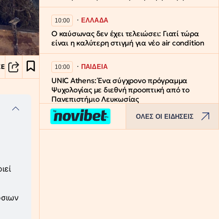
∙
ΕΛΛΑΔΑ
10:00
Ο καύσωνας δεν έχει τελειώσει: Γιατί τώρα
είναι η καλύτερη στιγμή για νέο air condition
∙
ΠΑΙΔΕΙΑ
ΣΕ
10:00
UNIC Athens: Ένα σύγχρονο πρόγραμμα
Ψυχολογίας με διεθνή προοπτική από το
Πανεπιστήμιο Λευκωσίας
ΟΛΕΣ ΟΙ ΕΙΔΗΣΕΙΣ
∙
ΕΛΛΑΔΑ
09:48
Μυστράς-πτώμα σε καταψύκτη: «Αγαπούσε
παθολογικά τους γονείς του - Τώρα
συνειδητοποιεί τι έχει κάνει στον πατέρα
του» λέει ο δικηγόρος του
ιεί
∙
ΚΟΣΜΟΣ
09:39
όσιων
Ο Νταρθ Βέιντερ και ο Spider-Man θα γίνoυν
αστέρια του TikTok - Η ιστορική συμφωνία