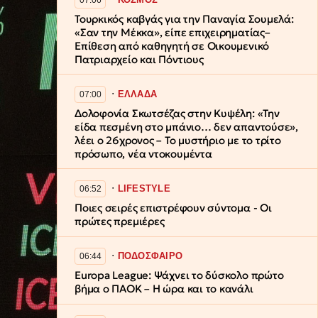
Τουρκικός καβγάς για την Παναγία Σουμελά:
«Σαν την Μέκκα», είπε επιχειρηματίας–
Επίθεση από καθηγητή σε Οικουμενικό
Πατριαρχείο και Πόντιους
∙
ΕΛΛΑΔΑ
07:00
Δολοφονία Σκωτσέζας στην Κυψέλη: «Την
είδα πεσμένη στο μπάνιο… δεν απαντούσε»,
λέει ο 26χρονος – Το μυστήριο με το τρίτο
πρόσωπο, νέα ντοκουμέντα
∙
LIFESTYLE
06:52
Ποιες σειρές επιστρέφουν σύντομα - Οι
πρώτες πρεμιέρες
∙
ΠΟΔΟΣΦΑΙΡΟ
06:44
Europa League: Ψάχνει το δύσκολο πρώτο
βήμα ο ΠΑΟΚ – Η ώρα και το κανάλι