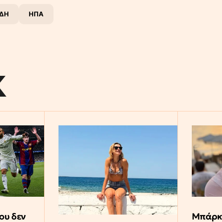
ΔΗ
ΗΠΑ
K
ου δεν
Μπάρκα