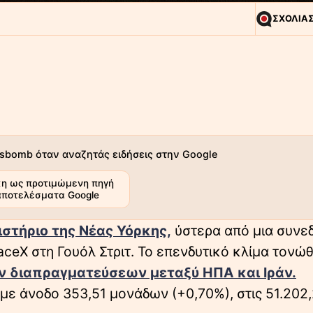
ΣΧΟΛΙΑ
sbomb όταν αναζητάς ειδήσεις στην Google
η ως προτιμώμενη πηγή
αποτελέσματα Google
στήριο της Νέας Υόρκης,
ύστερα από μια συνε
aceX στη Γουόλ Στριτ. Το επενδυτικό κλίμα τονώ
ων διαπραγματεύσεων μεταξύ ΗΠΑ και Ιράν.
με άνοδο 353,51 μονάδων (+0,70%), στις 51.202