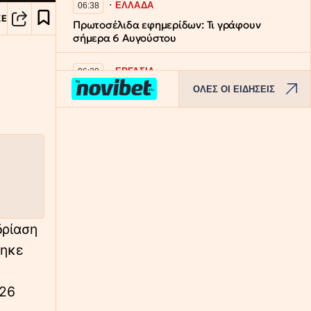
∙
ΕΛΛΑΔΑ
06:38
ΣΕ
Πρωτοσέλιδα εφημερίδων: Τι γράφουν
σήμερα 6 Αυγούστου
∙
ΕΡΓΑΣΙΑ
06:30
ΟΛΕΣ ΟΙ ΕΙΔΗΣΕΙΣ
ΑΣΕΠ 1Κ/2024: Τα νέα οριστικά
αποτελέσματα για τις μόνιμες θέσεις στη
Δημοτική Αστυνομία (ΠΕ/ΤΕ)
∙
ΚΟΣΜΟΣ
06:18
Ομάν: Διπλή έκρηξη σε τάνκερ στα Στενά του
Ορμούζ
∙
ΚΑΙΡΟΣ
06:12
δρίαση
Καιρός: Με υψηλές θερμοκρασίες και ισχυρά
θηκε
μελτέμια η Πέμπτη – Πού θα σημειωθούν
μπόρες
,26
∙
ΟΙΚΟΝΟΜΙΑ
05:56