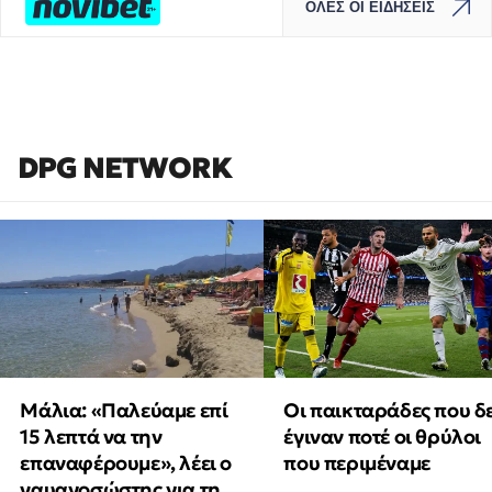
ΟΛΕΣ ΟΙ ΕΙΔΗΣΕΙΣ
DPG NETWORK
Μάλια: «Παλεύαμε επί
Οι παικταράδες που δ
15 λεπτά να την
έγιναν ποτέ οι θρύλοι
επαναφέρουμε», λέει ο
που περιμέναμε
ναυαγοσώστης για τη