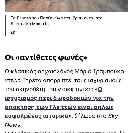
Τα Γλυπτά του Παρθενώνα που βρίσκονται στο
Βρετανικό Μουσείο
AP
Οι «αντίθετες φωνές»
Ο κλασικός αρχαιολόγος Μάριο Τραμπούκο
ντέλα Τορέτα απορρίπτει τους ισχυρισμούς
του σκηνοθέτη του ντοκιμαντέρ: «
Ο
ισχυρισμός περί δωροδοκιών για την
απόκτηση των Γλυπτών είναι απλώς
εσφαλμένος ιστορικά
», δήλωσε στο
Sky
News
.