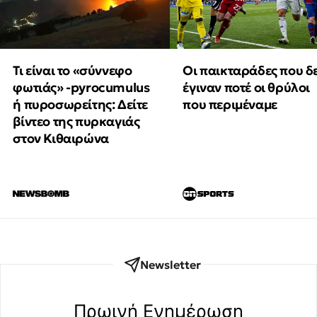
Τι είναι το «σύννεφο
Οι παικταράδες που δ
φωτιάς» -pyrocumulus
έγιναν ποτέ οι θρύλοι
ή πυροσωρείτης: Δείτε
που περιμέναμε
βίντεο της πυρκαγιάς
στον Κιθαιρώνα
Newsletter
Πρωινή Eνημέρωση