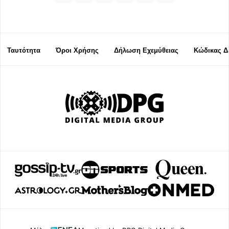
Ταυτότητα
Όροι Χρήσης
Δήλωση Εχεμύθειας
Κώδικας Δ