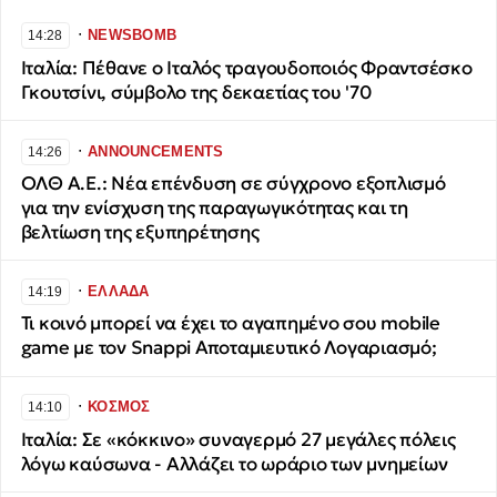
∙
NEWSBOMB
14:28
Ιταλία: Πέθανε ο Ιταλός τραγουδοποιός Φραντσέσκο
Γκουτσίνι, σύμβολο της δεκαετίας του '70
∙
ANNOUNCEMENTS
14:26
ΟΛΘ Α.Ε.: Νέα επένδυση σε σύγχρονο εξοπλισμό
για την ενίσχυση της παραγωγικότητας και τη
βελτίωση της εξυπηρέτησης
∙
ΕΛΛΑΔΑ
14:19
Τι κοινό μπορεί να έχει το αγαπημένο σου mobile
game με τον Snappi Αποταμιευτικό Λογαριασμό;
∙
ΚΟΣΜΟΣ
14:10
Ιταλία: Σε «κόκκινο» συναγερμό 27 μεγάλες πόλεις
λόγω καύσωνα - Αλλάζει το ωράριο των μνημείων