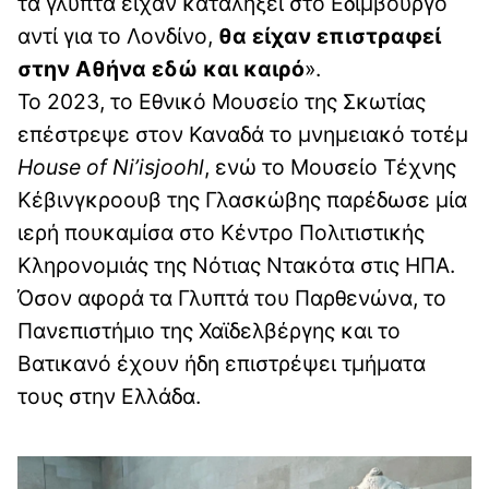
τα γλυπτά είχαν καταλήξει στο Εδιμβούργο
αντί για το Λονδίνο,
θα είχαν επιστραφεί
στην Αθήνα εδώ και καιρό
».
Το 2023, το Εθνικό Μουσείο της Σκωτίας
επέστρεψε στον Καναδά το μνημειακό τοτέμ
House
of
Ni
’isjoohl
, ενώ το Μουσείο Τέχνης
Κέβινγκροουβ της Γλασκώβης παρέδωσε μία
ιερή πουκαμίσα στο Κέντρο Πολιτιστικής
Κληρονομιάς της Νότιας Ντακότα στις ΗΠΑ.
Όσον αφορά τα Γλυπτά του Παρθενώνα, το
Πανεπιστήμιο της Χαϊδελβέργης και το
Βατικανό έχουν ήδη επιστρέψει τμήματα
τους στην Ελλάδα.