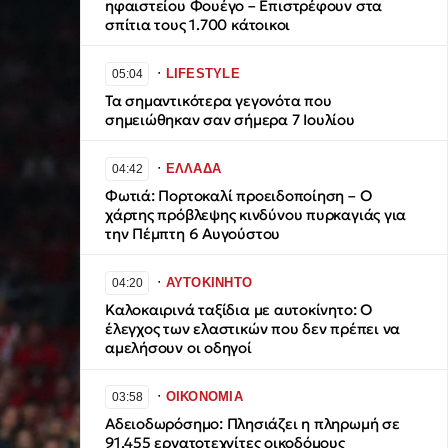
ηφαιστείου Φουέγο – Επιστρέφουν στα
σπίτια τους 1.700 κάτοικοι
∙
LIFESTYLE
05:04
Τα σημαντικότερα γεγονότα που
σημειώθηκαν σαν σήμερα 7 Ιουλίου
∙
ΕΛΛΑΔΑ
04:42
Φωτιά: Πορτοκαλί προειδοποίηση – Ο
χάρτης πρόβλεψης κινδύνου πυρκαγιάς για
την Πέμπτη 6 Αυγούστου
∙
ΑΥΤΟΚΙΝΗΤΟ
04:20
Καλοκαιρινά ταξίδια με αυτοκίνητο: Ο
έλεγχος των ελαστικών που δεν πρέπει να
αμελήσουν οι οδηγοί
∙
ΟΙΚΟΝΟΜΙΑ
03:58
Αδειοδωρόσημο: Πλησιάζει η πληρωμή σε
91.455 εργατοτεχνίτες οικοδόμους