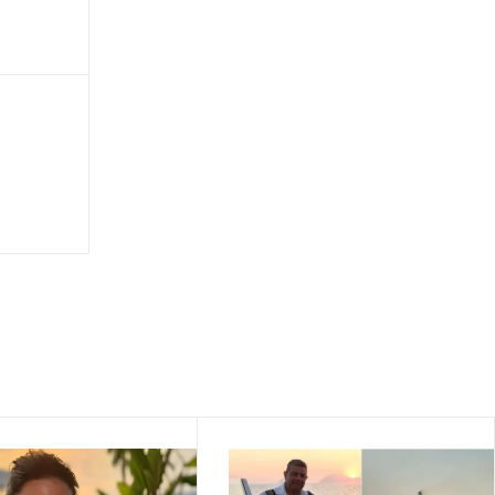
προσαρμοστούν γρήγορα
∙
ΚΟΣΜΟΣ
23:28
Απαρηγόρητη οικογένεια Βρετανών: Κάηκε
το σπίτι που αγόρασαν στην Ελλάδα, μέρες
πριν μετακομίσουν
∙
ΠΟΔΟΣΦΑΙΡΟ
23:26
Παναθηναϊκός – ΤΣΣΚΑ 1948 1-1: Το...
πούλμαν των Βούλγαρων τον βάζει σε
μπελάδες