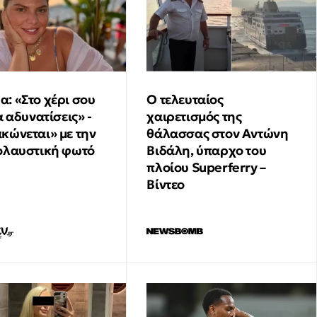
: «Στο χέρι σου
Ο τελευταίος
α αδυνατίσεις» -
χαιρετισμός της
κώνεται» με την
θάλασσας στον Αντώνη
ολαυστική φωτό
Βιδάλη, ύπαρχο του
πλοίου Superferry –
Βίντεο