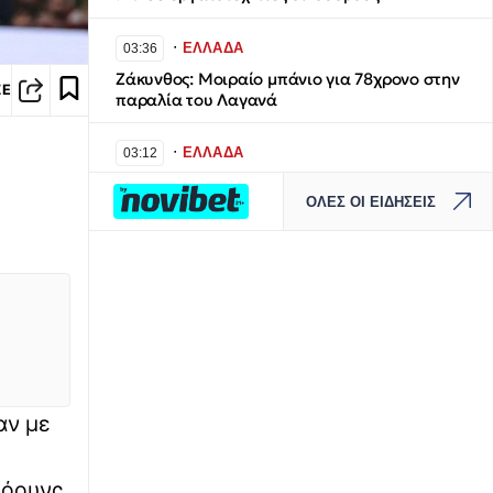
∙
ΕΛΛΑΔΑ
03:36
Ζάκυνθος: Μοιραίο μπάνιο για 78χρονο στην
ΣΕ
παραλία του Λαγανά
∙
ΕΛΛΑΔΑ
03:12
Άρτα: Φωτιά σε υποσταθμό της ΔΕΗ στη
ΟΛΕΣ ΟΙ ΕΙΔΗΣΕΙΣ
Γραμμενίτσα – Εκρήξεις, πτώσεις καλωδίων
και διακοπές ρεύματος
∙
ΠΟΔΟΣΦΑΙΡΟ
02:46
Στήριξη-ανάσα για τον Ινφαντίνο – Η FIFA
ζητά «συγγνώμη» στις 211 ομοσπονδίες για
το σχέδιο πώλησης εμπορικών δικαιωμάτων
∙
ΚΟΣΜΟΣ
02:20
αν με
Τραμπ: «Ήμασταν έτοιμοι για τη μεγαλύτερη
επίθεση μετά τον Β΄ Παγκόσμιο Πόλεμο –
Προτιμώ συμφωνία με το Ιράν»
ζόουνς,