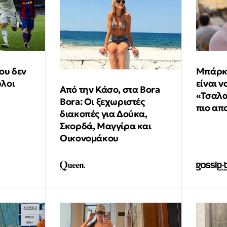
ου δεν
Μπάρκα
ύλοι
είναι ν
Από την Κάσο, στα Bora
«Τσαλα
Bora: Οι ξεχωριστές
πιο απ
διακοπές για Δούκα,
Σκορδά, Μαγγίρα και
Οικονομάκου