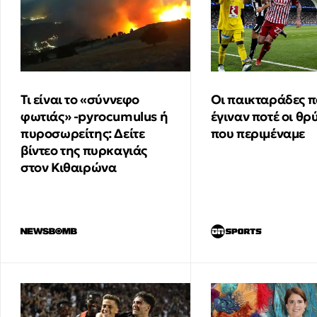
Τι είναι το «σύννεφο
Οι παικταράδες π
φωτιάς» -pyrocumulus ή
έγιναν ποτέ οι θρ
πυροσωρείτης: Δείτε
που περιμέναμε
βίντεο της πυρκαγιάς
στον Κιθαιρώνα