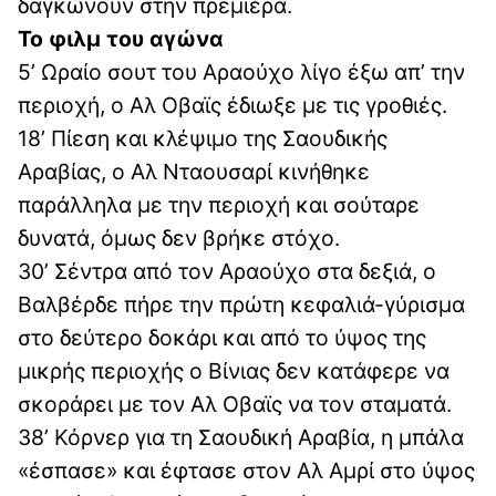
δαγκώνουν στην πρεμιέρα.
Το φιλμ του αγώνα
5’ Ωραίο σουτ του Αραούχο λίγο έξω απ’ την
περιοχή, ο Αλ Oβαϊς έδιωξε με τις γροθιές.
18’ Πίεση και κλέψιμο της Σαουδικής
Αραβίας, ο Αλ Νταουσαρί κινήθηκε
παράλληλα με την περιοχή και σούταρε
δυνατά, όμως δεν βρήκε στόχο.
30’ Σέντρα από τον Αραούχο στα δεξιά, ο
Βαλβέρδε πήρε την πρώτη κεφαλιά-γύρισμα
στο δεύτερο δοκάρι και από το ύψος της
μικρής περιοχής ο Βίνιας δεν κατάφερε να
σκοράρει με τον Αλ Oβαϊς να τον σταματά.
38’ Κόρνερ για τη Σαουδική Αραβία, η μπάλα
«έσπασε» και έφτασε στον Αλ Αμρί στο ύψος