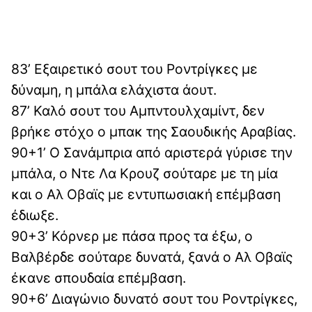
83’ Εξαιρετικό σουτ του Ροντρίγκες με
δύναμη, η μπάλα ελάχιστα άουτ.
87’ Καλό σουτ του Αμπντουλχαμίντ, δεν
βρήκε στόχο ο μπακ της Σαουδικής Αραβίας.
90+1’ Ο Σανάμπρια από αριστερά γύρισε την
μπάλα, ο Ντε Λα Κρουζ σούταρε με τη μία
και ο Αλ Οβαϊς με εντυπωσιακή επέμβαση
έδιωξε.
90+3’ Κόρνερ με πάσα προς τα έξω, ο
Βαλβέρδε σούταρε δυνατά, ξανά ο Αλ Οβαϊς
έκανε σπουδαία επέμβαση.
90+6’ Διαγώνιο δυνατό σουτ του Ροντρίγκες,