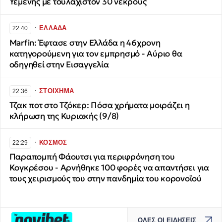
Υεμένης με τουλάχιστον 30 νεκρούς
∙
ΕΛΛΑΔΑ
22:40
Marfin: Έφτασε στην Ελλάδα η 46χρονη
κατηγορούμενη για τον εμπρησμό - Αύριο θα
οδηγηθεί στην Εισαγγελία
∙
ΣΤΟΙΧΗΜΑ
22:36
Τζακ ποτ στο Τζόκερ: Πόσα χρήματα μοιράζει η
κλήρωση της Κυριακής (9/8)
∙
ΚΟΣΜΟΣ
22:29
Παραπομπή Φάουτσι για περιφρόνηση του
Κογκρέσου - Αρνήθηκε 100 φορές να απαντήσει για
τους χειρισμούς του στην πανδημία του κορονοϊού
ΟΛΕΣ ΟΙ ΕΙΔΗΣΕΙΣ