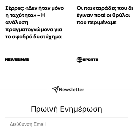
Οι παικταράδες που δ
Σέρρες: «Δεν ήταν μόνο
έγιναν ποτέ οι θρύλοι
η ταχύτητα» – Η
που περιμέναμε
ανάλυση
πραγματογνώμονα για
το σφοδρό δυστύχημα
Newsletter
Πρωινή Eνημέρωση