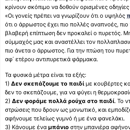
κρίνουν σκόπιμο να δοθούν ορισμένες οδηγίες 
«Οι γονείς πρέπει να γνωρίζουν ότι ο υψηλός
π
ότι ο άρρωστος έχει πιο πολλές αναπνοές, πιο
βλαβερή επίπτωση δεν προκαλεί ο πυρετός. Μ
σύμμαχός μας και αναστέλλει τον πολλαπλασια
πιο άνετα ο άρρωστος. Για την πτώση του πυρ
αφ΄ ετέρου αντιπυρετικά φάρμακα.
Τα φυσικά μέτρα είναι τα εξής:
1)
Δεν σκεπάζουμε το παιδί
με κουβέρτες κα
δεν το σκεπάζουμε, για να φύγει η θερμοκρασ
2)
Δεν φοράμε πολλά ρούχα στο παιδί
. Το 
στρώσεις που δρουν ως μονωτικό, και εμποδίζ
αφήνουμε τελείως γυμνό ή με ένα φανελάκι.
3) Κάνουμε ένα
μπάνιο
στην μπανιέρα αφήνοντ