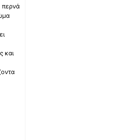
ό περνά
∙
ΟΙΚΟΝΟΜΙΑ
20:30
σώμα
Αγρότες: Νέα ενίσχυση έως 24,7 εκατ. ευρώ
στους πληγέντες παραγωγούς – Άνοιξε η
πλατφόρμα για αιτήσεις
ει
∙
ΚΟΣΜΟΣ
20:24
ς και
Υπόθεση «Μυστρά» στην Ιταλία: Έπαιρνε επί
10 χρόνια τη σύνταξη της νεκρής μητέρας του
και ίδρυσε εταιρία αξίας €230.000
ζοντα
∙
ΚΟΣΜΟΣ
20:18
Το Ιράν εξετάζει «μπλόκο» στα πλοία ΗΠΑ
και Ισραήλ που περνάνε από τα Στενά του
Ορμούζ
∙
ΚΟΣΜΟΣ
20:14
Σύγκρουση δύο τραμ στη Γερμανία:
Περισσότεροι από 20 τραυματίες - Σε
κίνδυνο οι τρεις