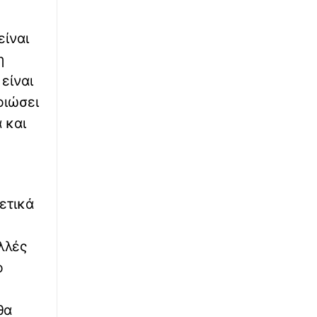
∙
ΚΟΣΜΟΣ
20:56
Η απίστευτη επιβίωση ενός Ρώσου
πεζοναύτη: Χτυπήθηκε από κεραυνό,
είναι
κυνηγήθηκε από αρκούδα, καταπλακώθηκε
η
από νεκρό άλογο και παρέλυσε
είναι
∙
ΕΛΛΑΔΑ
20:39
οιώσει
Στο αποτεφρωτήριο Ριτσώνας, το ύστατο
 και
«χαίρε» στον Αριστοτέλη Δαμίγο, τον πιλότο
του ελικοπτέρου που έχασε τη ζωή το στην
Ψάθα
∙
ΕΛΛΑΔΑ
20:38
ετικά
Λάρισα: Οριοθετήθκε η φωτιά στην Κρήνη
Φαρσάλων
λλές
∙
ΕΛΛΑΔΑ
20:34
ο
Σοβαρό τροχαίο στη Λάρισα: Νταλίκα
συγκρούστηκε με μοτοσικλέτα στα Ψυγεία
Αγιάς
θα