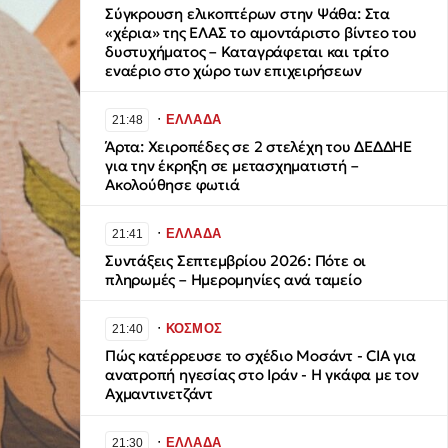
Σύγκρουση ελικοπτέρων στην Ψάθα: Στα
«χέρια» της ΕΛΑΣ το αμοντάριστο βίντεο του
δυστυχήματος – Καταγράφεται και τρίτο
εναέριο στο χώρο των επιχειρήσεων
∙
ΕΛΛΑΔΑ
21:48
Άρτα: Χειροπέδες σε 2 στελέχη του ΔΕΔΔΗΕ
για την έκρηξη σε μετασχηματιστή –
Ακολούθησε φωτιά
∙
ΕΛΛΑΔΑ
21:41
Συντάξεις Σεπτεμβρίου 2026: Πότε οι
πληρωμές – Ημερομηνίες ανά ταμείο
∙
ΚΟΣΜΟΣ
21:40
Πώς κατέρρευσε το σχέδιο Μοσάντ - CIA για
ανατροπή ηγεσίας στο Ιράν - Η γκάφα με τον
Αχμαντινετζάντ
∙
ΕΛΛΑΔΑ
21:30