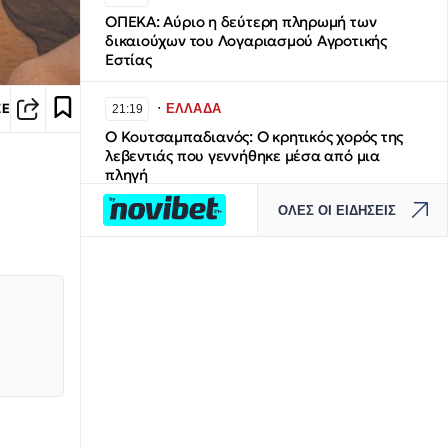
ΟΠΕΚΑ: Αύριο η δεύτερη πληρωμή των
δικαιούχων του Λογαριασμού Αγροτικής
Εστίας
∙
ΕΛΛΑΔΑ
ΣΕ
21:19
Ο Κουτσαμπαδιανός: Ο κρητικός χορός της
λεβεντιάς που γεννήθηκε μέσα από μια
πληγή
ΟΛΕΣ ΟΙ ΕΙΔΗΣΕΙΣ
∙
ΚΑΙΡΟΣ
21:09
Ενισχύονται οι άνεμοι το δεύτερο 10ήμερο
του Αυγούστου: Σε ποιες περιοχές χρειάζεται
προσοχή - Η εκτίμηση του Κολυδά
∙
ΕΛΛΑΔΑ
20:59
Σκύρος: Βελτιωμένη η εικόνα της φωτιάς -
Επιχειρούν οι επίγειες δυνάμεις που
έφτασαν στο νησί
,