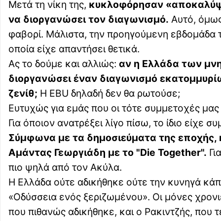
Μετά τη νίκη της,
κυκλοφόρησαν «αποκαλύψεις
να διοργανώσει τον διαγωνισμό.
Αυτό, όμως
φαβορί. Μάλιστα, την προηγούμενη εβδομάδα το
οποία είχε απαντήσει θετικά.
Ας το δούμε και αλλιώς:
αν η Ελλάδα των μνη
διοργανώσει έναν διαγωνισμό εκατομμυρίω
ζενίθ;
Η EBU δηλαδή δεν θα ρωτούσε;
Ευτυχώς για εμάς που οι τότε συμμετοχές μας 
Για όποιον ανατρέξει λίγο πίσω, το ίδιο είχε σ
Σύμφωνα με τα δημοσιεύματα της εποχής, 
Αμάντας Γεωργιάδη με το "Die Together".
Για
πιο ψηλά από τον Ακύλα.
Η Ελλάδα ούτε αδικήθηκε ούτε την κυνηγά κά
«Οδύσσεια ενός ξεριζωμένου». Οι μόνες χρονιέ
που πιθανώς αδικήθηκε, και ο Ρακιντζής, που 