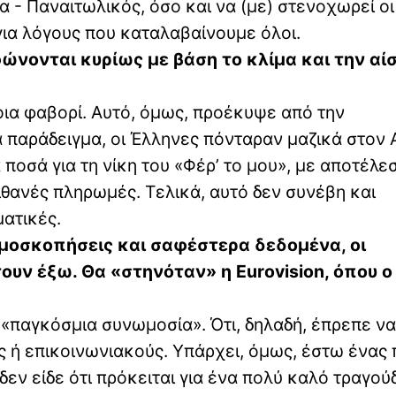
 - Παναιτωλικός, όσο και να (με) στενοχωρεί οι
για λόγους που καταλαβαίνουμε όλοι.
φώνονται κυρίως με βάση το κλίμα και την αί
οια φαβορί. Αυτό, όμως, προέκυψε από την
ια παράδειγμα, οι Έλληνες πόνταραν μαζικά στον 
 ποσά για τη νίκη του «Φέρ’ το μου», με αποτέλε
ιθανές πληρωμές. Τελικά, αυτό δεν συνέβη και
ματικές.
ημοσκοπήσεις και σαφέστερα δεδομένα, οι
ν έξω. Θα «στηνόταν» η Eurovision, όπου ο 
ή «παγκόσμια συνωμοσία». Ότι, δηλαδή, έπρεπε να
ς ή επικοινωνιακούς. Υπάρχει, όμως, έστω ένας
δεν είδε ότι πρόκειται για ένα πολύ καλό τραγούδ