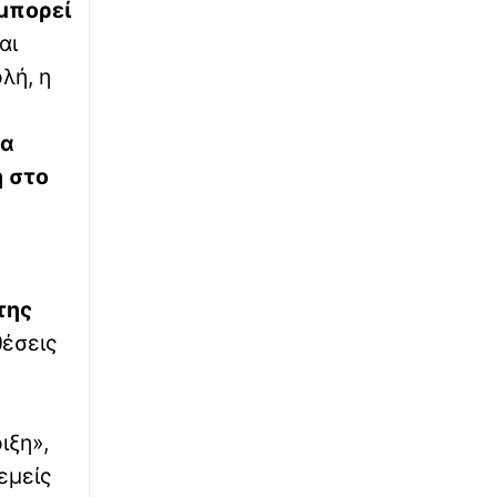
μπορεί
αι
λή, η
να
η στο
της
θέσεις
ιξη»,
εμείς