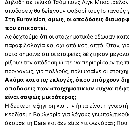
Δηλαδή σε τελικό Τσάμπιονς Λιγκ Μπαρτσελόνα
αποδόσεις θα δείχνουν φαβορί τους Ισπανούς 
Στη Eurovision, όμως, οι αποδόσεις διαμορ
που επικρατεί.
Ας δεχτούμε ότι οι στοιχηματικές έδωσαν κάπ
παραφιλολογία και όχι από κάτι απτό. Όταν, γ
αυτό σήμαινε ότι οι εταιρείες δέχτηκαν μεγάλα
ρίξουν την απόδοση ώστε να περιορίσουν τις π
προφανώς, για πολλούς, πάλι φταίνε οι στοιχη
Ακόμα και στις εκλογές, όπου υπάρχουν δ
αποδόσεις των στοιχηματικών συχνά πέφτου
είναι σαφώς μικρότερος;
Η δεύτερη εξήγηση για την ήττα είναι η γνωστ
κερδίσει η Βουλγαρία για λόγους γεωπολιτικού
άκουσε τη Dara και δεν είπε «τι φωνάρα»; Που 