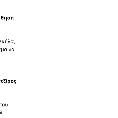
∙
ΟΙΚΟΝΟΜΙΑ
14:58
Τουρισμός για όλους: Ποια ΑΦΜ κάνουν
σθηση
αίτηση σήμερα (8/8) – Όλες οι ημερομηνίες
∙
ΑΣΤΥΝΟΜΙΚΟ
14:52
Αττική: Τρεις συλλήψεις για υδροπονική
Ακύλα,
καλλιέργεια κάνναβης
σμα να
∙
ΕΛΛΑΔΑ
14:40
Ψάθα: Νέες ρίψεις νερού από αέρος υπό τον
φόβο αναζωπυρώσεων – Βίντεο
τζίρος
 που
ι;