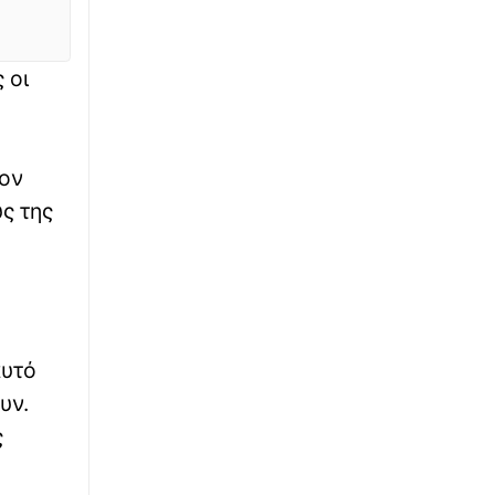
Χάρτης πρόβλεψης κινδύνου (9/08): Σε
κόκκινο συναγερμό 14 περιοχές της χώρας
∙
 οι
ΠΟΔΟΣΦΑΙΡΟ
15:40
Θρήνος για τον Λιονέλ Μέσι: Πέθανε ο
πατέρας του, Χόρχε
τον
∙
ΚΟΣΜΟΣ
15:23
ς της
Πύραυλος έπληξε πλοίο της ADNOC στα
Στενά του Ορμούζ
∙
LIFESTYLE
15:20
Αντόνιο Μπαντέρας: «Ήξερα πως κάποτε θα
επέστρεφα στην πατρίδα μου»
αυτό
∙
ΚΟΣΜΟΣ
15:03
υν.
Ταϊλάνδη: Τρομακτικά βίντεο από το
ς
μακελειό σε σχολείο με δράστη έναν
14χρονο