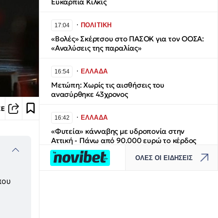
Ευκαρπία Κιλκίς
∙
ΠΟΛΙΤΙΚΗ
17:04
«Βολές» Σκέρτσου στο ΠΑΣΟΚ για τον ΟΟΣΑ:
«Αναλύσεις της παραλίας»
∙
ΕΛΛΑΔΑ
16:54
Μετώπη: Χωρίς τις αισθήσεις του
ανασύρθηκε 43χρονος
ΣΕ
∙
ΕΛΛΑΔΑ
16:42
«Φυτεία» κάνναβης με υδροπονία στην
Αττική - Πάνω από 90.000 ευρώ το κέρδος
ΟΛΕΣ ΟΙ ΕΙΔΗΣΕΙΣ
∙
ΕΛΛΑΔΑ
16:26
Τέλος στο καθημερινό «έμφραγμα» του
που
Κηφισού - Οδική «ανάσα» 40 χλμ. ο νέος
άξονας Ελευσίνα-Οινόφυτα