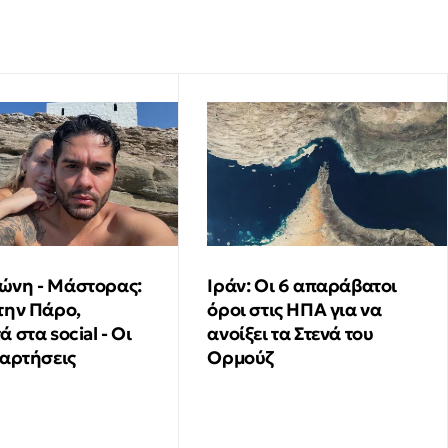
ιδιοκτήτης beach bar μετά τον θάνατο
4χρονου σε πισίνα
νη - Μάστορας:
Ιράν: Οι 6 απαράβατοι
την Πάρο,
όροι στις ΗΠΑ για να
 στα social - Οι
ανοίξει τα Στενά του
ναρτήσεις
Ορμούζ