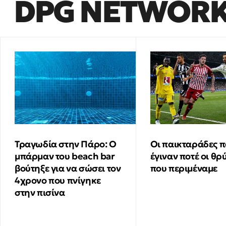
DPG NETWOR
Τραγωδία στην Πάρο: Ο
Οι παικταράδες π
μπάρμαν του beach bar
έγιναν ποτέ οι θρ
βούτηξε για να σώσει τον
που περιμέναμε
4χρονο που πνίγηκε
στην πισίνα