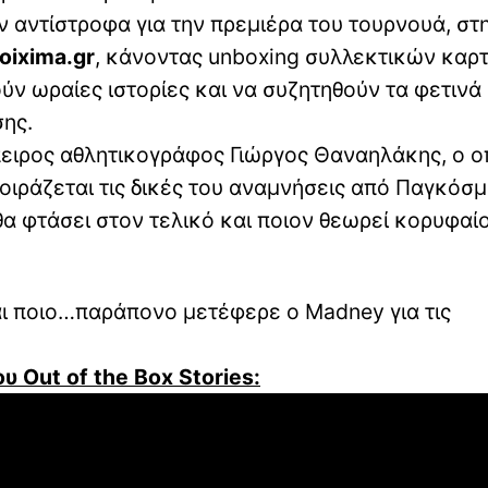
αντίστροφα για την πρεμιέρα του τουρνουά, στ
oixima
.
gr
, κάνοντας unboxing συλλεκτικών καρ
ούν ωραίες ιστορίες και να συζητηθούν τα φετινά
σης.
πειρος αθλητικογράφος Γιώργος Θαναηλάκης, ο ο
Μοιράζεται τις δικές του αναμνήσεις από Παγκόσμ
θα φτάσει στον τελικό και ποιον θεωρεί κορυφαί
αι ποιο…παράπονο μετέφερε ο Madney για τις
ου
Out of the Box Stories
: