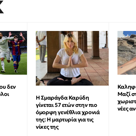
K
ου δεν
Καληφώ
ύλοι
Μαζί σ
Η Σμαράγδα Καρύδη
χωριστά
γίνεται 57 ετών στην πιο
νέες α
όμορφη γενέθλια χρονιά
της: Η μαρτυρία για τις
νίκες της