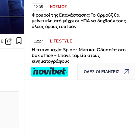
∙
ΚΟΣΜΟΣ
12:35
Φρουροί της Επανάστασης: Το Ορμούζ θα
μείνει κλειστό μέχρι οι ΗΠΑ να δεχθούν τους
όλους όρους του Ιράν
∙
LIFESTYLE
ΣΕ
12:27
Η τιτανομαχία Spider-Man και Οδυσσέα στο
box office – Σπάνε ταμεία στους
κινηματογράφους
ΟΛΕΣ ΟΙ ΕΙΔΗΣΕΙΣ
∙
ΚΟΣΜΟΣ
12:17
Αυστραλία: Δύο αεροσκάφη γλίτωσαν στο
παρά ένα την σύγκρουση στον
αεροδιάδρομο
∙
ΕΛΛΑΔΑ
12:07
Συναγερμός για φωτιές: Red Code για Αττική
και άλλες πέντε περιοχές