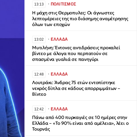
∙
ΠΟΛΙΤΙΣΜΟΣ
13:13
Η μάχη στις Θερμοπυλες: Οι άγνωστες
λεπτομέρειες της πιο διάσημης αναμέτρησης
όλων των εποχών
∙
ΕΛΛΑΔΑ
13:02
Μυτιλήνη: Έντονες αντιδράσεις προκαλεί
βίντεο με άλογα που περπατούν σε
σπασμένα γυαλιά σε πανηγύρι
∙
ΕΛΛΑΔΑ
12:48
Λουτράκι: Άνδρας 75 ετών εντοπίστηκε
νεκρός δίπλα σε κάδους απορριμμάτων –
Βίντεο
∙
ΕΛΛΑΔΑ
12:42
Πάνω από 400 πυρκαγιές σε 10 ημέρες στην
Ελλάδα – «Το 90% είναι από αμέλεια», λέει ο
Τουρνάς