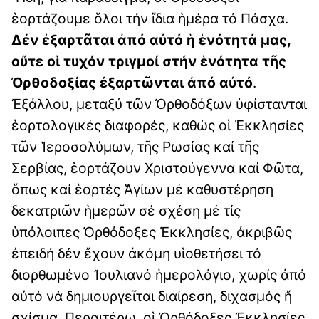
ἑορτάζουμε ὅλοι τήν ἴδια ἡμέρα τό Πάσχα.
Δέν ἐξαρτᾶται ἀπό αὐτό ἡ ἑνότητά μας,
οὔτε οἱ τυχόν τριγμοί στήν ἑνότητα τῆς
Ὀρθοδοξίας ἐξαρτῶνται ἀπό αὐτό
.
Ἐξάλλου, μεταξύ τῶν Ὀρθοδόξων ὑφίστανται
ἑορτολογικές διαφορές, καθώς οἱ Ἐκκλησίες
τῶν Ἱεροσολύμων, τῆς Ρωσίας καί τῆς
Σερβίας, ἑορτάζουν Χριστούγεννα καί Φῶτα,
ὅπως καί ἑορτές Ἁγίων μέ καθυστέρηση
δεκατριῶν ἡμερῶν σέ σχέση μέ τίς
ὑπόλοιπες Ὀρθόδοξες Ἐκκλησίες, ἀκριβῶς
ἐπειδή δέν ἔχουν ἀκόμη υἱοθετήσει τό
διορθωμένο Ἰουλιανό ἡμερολόγιο, χωρίς ἀπό
αὐτό νά δημιουργεῖται διαίρεση, διχασμός ἤ
σχίσμα. Περαιτέρω, οἱ Ὀρθόδοξες Ἐκκλησίες