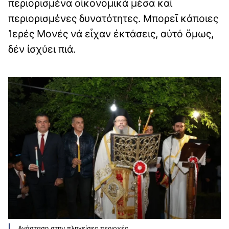
περιορισμένα οἰκονομικά μέσα καί
περιορισμένες δυνατότητες. Μπορεῖ κάποιες
Ἱερές Μονές νά εἶχαν ἐκτάσεις, αὐτό ὅμως,
δέν ἰσχύει πιά.
Ανάσταση στην πληγείσες περιοχές