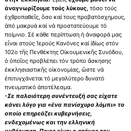
ἀναγνωρίζουμε τούς λύκους,
τόσο τούς
ἐχθροπαθεῖς, ὅσο καί τους προβατόσχημους,
ἀπό μακρυά καί νά προστατεύουμε τό
ποίμνιο. Σέ κάθε περίπτωση ἡ ἀναφορά μας
εἶναι στούς Ἱερούς Κανόνες καί ἰδίως στόν
102ο τῆς Πενθέκτης Οἰκουμενικῆς Συνόδου,
ὁ ὁποῖος προβλέπει τόν τρόπο ἄσκησης
ἐκκλησιαστικῆς οἰκονομίας, ὥστε νά
ἐπιτυγχάνεται τό μεγαλύτερο δυνατό
πνευματικό ἀποτέλεσμα.
-Σε παλαιότερη συνέντευξή σας είχατε
κάνει λόγο για «ένα πανίσχυρο λόμπι» το
οποίο επηρεάζει κυβερνήσεις,
ενδεχομένως και την ελληνική
κυβέρνηση. Ποιος είναι ο στόχος του