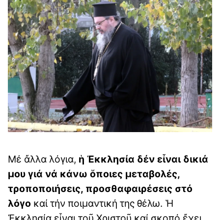
Μέ ἄλλα λόγια,
ἡ Ἐκκλησία δέν εἶναι δικιά
μου γιά νά κάνω ὅποιες μεταβολές,
τροποποιήσεις, προσθαφαιρέσεις στό
λόγο
καί τήν ποιμαντική της θέλω. Ἡ
Ἐκκλησία εἶναι τοῦ Χριστοῦ καί σκοπό ἔχει