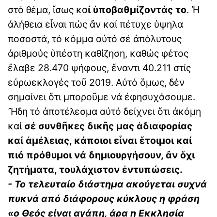
στό θέμα, ἴσως κα
ί ὑποβαθμίζοντάς το
. Ἡ
ἀλήθεια εἶναι πώς ἄν καί πέτυχε ὑψηλα
ποσοστά, τό κόμμα αὐτό σέ ἀπόλυτους
ἀριθμούς ὑπέστη καθίζηση, καθώς φέτος
ἔλαβε 28.470 ψήφους, ἔναντι 40.211 στίς
εὐρωεκλογές τοῦ 2019. Αὐτό ὅμως, δέν
σημαίνει ὅτι μποροῦμε νά ἐφησυχάσουμε.
Ἤδη τό ἀποτέλεσμα αὐτό δείχνει ὅτι ἀκόμη
καί
σέ συνθῆκες δικῆς μας ἀδιαφορίας
καί ἀμέλειας, κάποιοι εἶναι ἔτοιμοι καί
πιό πρόθυμοι νά δημιουργήσουν, ἄν ὄχι
ζητήματα, τουλάχιστον ἐντυπώσεις.
- Το τελευταίο διάστημα ακούγεται συχνά
πυκνά από διάφορους κύκλους η φράση
«ο Θεός είναι αγάπη, άρα η Εκκλησία