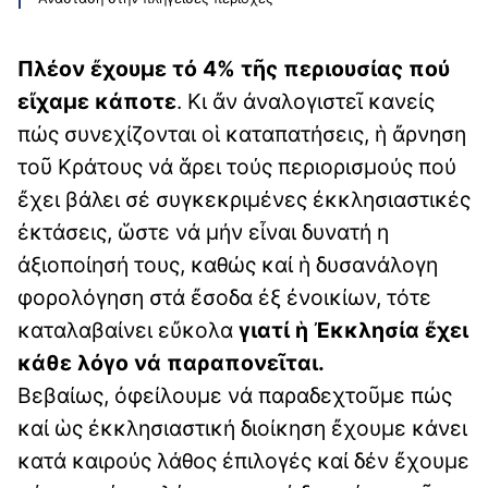
Πλέον ἔχουμε τό 4% τῆς περιουσίας πού
εἴχαμε κάποτε
. Κι ἄν ἀναλογιστεῖ κανείς
πώς συνεχίζονται οἱ καταπατήσεις, ἡ ἄρνηση
τοῦ Κράτους νά ἅρει τούς περιορισμούς πού
ἔχει βάλει σέ συγκεκριμένες ἐκκλησιαστικές
ἐκτάσεις, ὥστε νά μήν εἶναι δυνατή η
ἀξιοποίησή τους, καθώς καί ἡ δυσανάλογη
φορολόγηση στά ἔσοδα ἐξ ἐνοικίων, τότε
καταλαβαίνει εὔκολα
γιατί ἡ Ἐκκλησία ἔχει
κάθε λόγο νά παραπονεῖται.
Βεβαίως, ὀφείλουμε νά παραδεχτοῦμε πώς
καί ὡς ἐκκλησιαστική διοίκηση ἔχουμε κάνει
κατά καιρούς λάθος ἐπιλογές καί δέν ἔχουμε