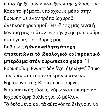
ὑποστήριξη τῶν ἐπιδιώξεων τῆς χώρας μας.
Κακά τά ψέματα, ὑπάρχουμε μέσα στήν
Εὐρώπη μέ ἕναν τρόπο ἰσχυροῦ
ἀλληλοεπηρεασμοῦ. Ἡ ψῆφος μας εἶναι ἡ
δύναμή μας κι ὅταν δέν τήν χρησιμοποιοῦμε,
αὐτό γυρίζει σέ βάρος μας.
Βεβαίως,
ἡ ἐνσυνείδητη ἀποχή
ἀποτυπώνει τό ἰδεολογικό καί πρακτικό
μπέρδεμα στόν εὐρωπαϊκό χῶρο
. Ἡ
Εὐρωπαϊκή Ἕνωση δέν ἔχει ἐξελιχθεῖ ὅπως
τήν ὁραματίστηκαν οἱ ἐμπνευστές καί
δημιουργοί της. Κι αὐτό δημιουργεῖ
διασπαστικές τάσεις, εὐρωσκεπτικισμό καί
ἰσχυρές ἀμφιβολίες γιά τό μέλλον.
Τά δεδομένα καί τά αὐτονόητα δείχνουν νά