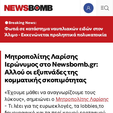
Breaking News:
Φωτιά σε κατάστημα ναυτιλιακών ειδών στον
Άλιμο - Εκκενώνεται προληπτικά πολυκατοικία
Μητροπολίτης Λαρίσης
Ιερώνυμος στο Newsbomb.gr:
Αλλού οι εξυπνάδες της
κομματικής σκοπιμότητας
«Έχουμε μάθει να αναγνωρίζουμε τους
λύκους», σημειώνει ο
Μητροπολίτης Λαρίσης
- Τι λέει για τις ευρωεκλογές, τα lobbies,το
δημογραφικό και τα περί κοινού εορτασμού