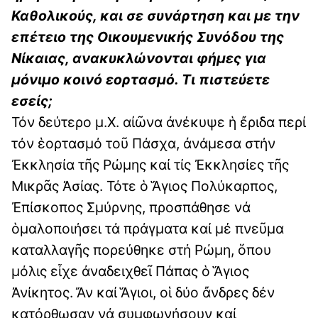
Καθολικούς, και σε συνάρτηση και με την
επέτειο της Οικουμενικής Συνόδου της
Νίκαιας, ανακυκλώνονται φήμες για
μόνιμο κοινό εορτασμό. Τι πιστεύετε
εσείς;
Τόν δεύτερο μ.Χ. αἰῶνα ἀνέκυψε ἡ ἔριδα περί
τόν ἑορτασμό τοῦ Πάσχα, ἀνάμεσα στήν
Ἐκκλησία τῆς Ρώμης καί τίς Ἐκκλησίες τῆς
Μικρᾶς Ἀσίας. Τότε ὁ Ἅγιος Πολύκαρπος,
Ἐπίσκοπος Σμύρνης, προσπάθησε νά
ὁμαλοποιήσει τά πράγματα καί μέ πνεῦμα
καταλλαγῆς πορεύθηκε στή Ρώμη, ὅπου
μόλις εἶχε ἀναδειχθεῖ Πάπας ὁ Ἅγιος
Ἀνίκητος. Ἄν καί Ἅγιοι, οἱ δύο ἄνδρες δέν
κατόρθωσαν νά συμφωνήσουν καί