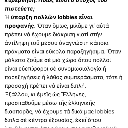
πιστεύετε;
Ἡ
ὕπαρξη πολλῶν lobbies εἶναι
προφανής
. Ὅταν ὅμως, μιλᾶμε γι᾽ αὐτά
πρέπει νά ἔχουμε διάκριση γιατί στήν
ἀντίληψη τοῦ μέσου ἀναγνώστη κάποια
πράγματα εἶναι εὔκολα παραξηγήσιμα. Ὅταν
μάλιστα ζοῦμε σέ μιά χώρα ὅπου πολλοί
εἶναι εὐεπίφοροι σέ συνομωσιολογία ἤ
παρεξηγήσεις ἤ λάθος συμπεράσματα, τότε ἡ
προσοχή πρέπει νά εἶναι διπλή.
Ἐξάλλου, κι ἐμεῖς ὡς Ἕλληνες,
προσπαθοῦμε μέσω τῆς ἑλληνικῆς
διασπορᾶς, νά ἔχουμε τά δικά μας lobbies
δίπλα σέ κέντρα ἐξουσίας, ἐκεῖ ὅπου