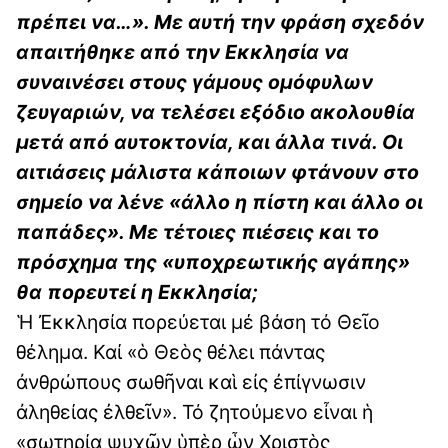
πρέπει να…». Με αυτή την φράση σχεδόν
απαιτήθηκε από την Εκκλησία να
συναινέσει στους γάμους ομόφυλων
ζευγαριών, να τελέσει εξόδιο ακολουθία
μετά από αυτοκτονία, και άλλα τινά. Οι
αιτιάσεις μάλιστα κάποιων φτάνουν στο
σημείο να λένε «άλλο η πίστη και άλλο οι
παπάδες». Με τέτοιες πιέσεις και το
πρόσχημα της «υποχρεωτικής αγάπης»
θα πορευτεί η Εκκλησία;
Ἡ Ἐκκλησία πορεύεται μέ βάση τό Θεῖο
θέλημα. Καί «ὁ Θεὸς θέλει πάντας
ἀνθρώπους σωθῆναι καὶ εἰς ἐπίγνωσιν
ἀληθείας ἐλθεῖν». Τό ζητούμενο εἶναι ἡ
«σωτηρία ψυχῶν ὑπὲρ ὧν Χριστὸς