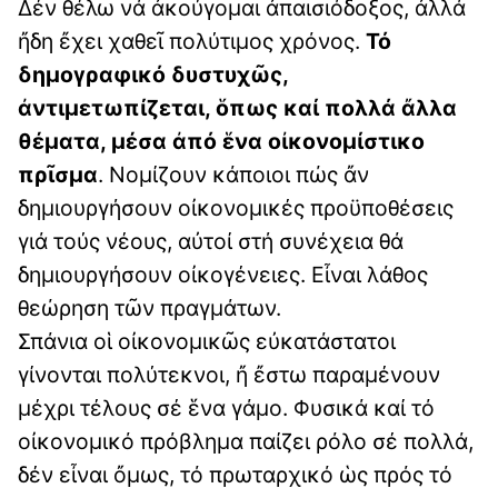
Δέν θέλω νά ἀκούγομαι ἀπαισιόδοξος, ἀλλά
ἤδη ἔχει χαθεῖ πολύτιμος χρόνος.
Τό
δημογραφικό δυστυχῶς,
ἀντιμετωπίζεται, ὅπως καί πολλά ἄλλα
θέματα, μέσα ἀπό ἕνα οἰκονομίστικο
πρῖσμα
. Νομίζουν κάποιοι πώς ἄν
δημιουργήσουν οἰκονομικές προϋποθέσεις
γιά τούς νέους, αὐτοί στή συνέχεια θά
δημιουργήσουν οἰκογένειες. Εἶναι λάθος
θεώρηση τῶν πραγμάτων.
Σπάνια οἱ οἰκονομικῶς εὐκατάστατοι
γίνονται πολύτεκνοι, ἤ ἔστω παραμένουν
μέχρι τέλους σέ ἕνα γάμο. Φυσικά καί τό
οἰκονομικό πρόβλημα παίζει ρόλο σέ πολλά,
δέν εἶναι ὄμως, τό πρωταρχικό ὡς πρός τό