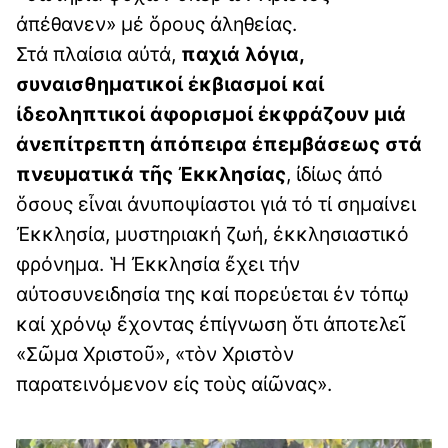
ἀπέθανεν» μέ ὅρους ἀληθείας.
Στά πλαίσια αὐτά,
παχιά λόγια,
συναισθηματικοί ἐκβιασμοί καί
ἰδεοληπτικοἰ ἀφορισμοί ἐκφράζουν μιά
ἀνεπίτρεπτη ἀπόπειρα ἐπεμβάσεως στά
πνευματικά τῆς Ἐκκλησίας
, ἰδίως ἀπό
ὅσους εἶναι ἀνυποψίαστοι γιά τό τί σημαίνει
Ἐκκλησία, μυστηριακή ζωή, ἐκκλησιαστικό
φρόνημα. Ἡ Ἐκκλησία ἔχει τήν
αὐτοσυνειδησία της καί πορεύεται ἐν τόπῳ
καί χρόνῳ ἔχοντας ἐπίγνωση ὅτι ἀποτελεῖ
«Σῶμα Χριστοῦ», «τὸν Χριστὸν
παρατεινόμενον εἰς τοὺς αἰῶνας».