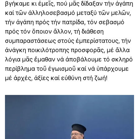
βγήκαμε κι ἐμεῖς, πού μᾶς δίδαξαν τήν ἀγάπη
καί τῶν ἀλληλοσεβασμό μεταξύ τῶν μελῶν,
τήν ἀγάπη πρός τήν πατρίδα, τόν σεβασμό
πρός τόν ὅποιον ἄλλον, τή διάθεση
συμπαραστάσεως στούς ἐμπερίστατους, τήν
ἀνάγκη ποικιλότροπης προσφορᾶς, μέ ἄλλα
λόγια μᾶς ἔμαθαν νά ἀποβάλουμε τό σκληρό
περίβλημα τοῦ ἐγωισμοῦ καί νά ὑπάρχουμε
μέ ἀρχές, ἀξίες καί εὐθύνη στή ζωή!