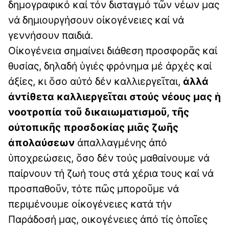
δημογραφικό καί τόν δισταγμό τῶν νέων μας
νά δημιουργήσουν οἰκογένειες καί νά
γεννήσουν παιδιά.
Οἰκογένεια σημαίνει διάθεση προσφορᾶς καί
θυσίας, δηλαδή ὑγιές φρόνημα μέ ἀρχές καί
ἀξίες, κι ὅσο αὐτό δέν καλλιεργεῖται,
ἀλλά
ἀντίθετα καλλιεργεῖται στούς νέους μας ἡ
νοοτροπία τοῦ δικαιωματισμοῦ, τῆς
οὐτοπικῆς προσδοκίας μιᾶς ζωῆς
ἀπολαύσεων
ἀπαλλαγμένης ἀπό
ὑποχρεώσεις, ὅσο δέν τούς μαθαίνουμε νά
παίρνουν τή ζωή τους στά χέρια τους καί νά
προσπαθοῦν, τότε πῶς μποροῦμε νά
περιμένουμε οἰκογένειες κατά τήν
Παράδοσή μας, οικογένειες ἀπό τίς ὁποῖες