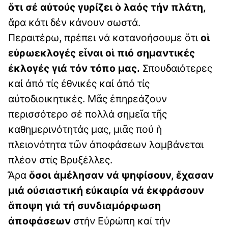
ὅτι σέ αὐτούς γυρίζει ὁ λαός τήν πλάτη,
ἄρα κάτι δέν κάνουν σωστά.
Περαιτέρω, πρέπει νά κατανοήσουμε ὅτι
οἱ
εὐρωεκλογές εἶναι οἱ πιό σημαντικές
ἐκλογές γιά τόν τόπο μας.
Σπουδαιότερες
καί ἀπό τίς ἐθνικές καί ἀπό τίς
αὐτοδιοικητικές. Μᾶς ἐπηρεάζουν
περισσότερο σέ πολλά σημεῖα τῆς
καθημερινότητάς μας, μιᾶς πού ἡ
πλειονότητα τῶν ἀποφάσεων λαμβάνεται
πλέον στίς Βρυξέλλες.
Ἄρα
ὅσοι ἀμέλησαν νά ψηφίσουν, ἔχασαν
μιά οὐσιαστική εὐκαιρία νά ἐκφράσουν
ἄποψη γιά τή συνδιαμόρφωση
ἀποφάσεων
στήν Εὐρώπη καί τήν