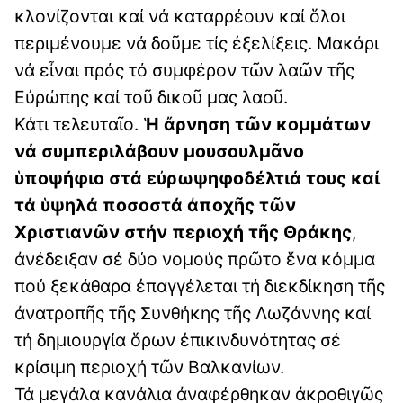
κλονίζονται καί νά καταρρέουν καί ὅλοι
περιμένουμε νά δοῦμε τίς ἐξελίξεις. Μακάρι
νά εἶναι πρός τό συμφέρον τῶν λαῶν τῆς
Εὐρώπης καί τοῦ δικοῦ μας λαοῦ.
Κάτι τελευταῖο.
Ἡ ἄρνηση τῶν κομμάτων
νά συμπεριλάβουν μουσουλμᾶνο
ὑποψήφιο στά εὐρωψηφοδέλτιά τους καί
τά ὑψηλά ποσοστά ἀποχῆς τῶν
Χριστιανῶν στήν περιοχή τῆς Θράκης
,
ἀνέδειξαν σέ δύο νομούς πρῶτο ἕνα κόμμα
πού ξεκάθαρα ἐπαγγέλεται τή διεκδίκηση τῆς
ἀνατροπῆς τῆς Συνθήκης τῆς Λωζάννης καί
τή δημιουργία ὅρων ἐπικινδυνότητας σέ
κρίσιμη περιοχή τῶν Βαλκανίων.
Τά μεγάλα κανάλια ἀναφέρθηκαν ἀκροθιγῶς