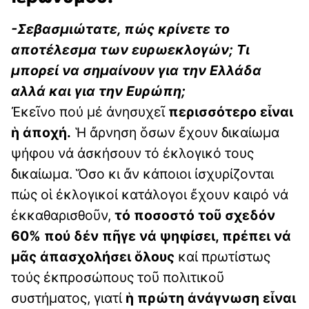
-Σεβασμιώτατε, πώς κρίνετε το
αποτέλεσμα των ευρωεκλογών; Τι
μπορεί να σημαίνουν για την Ελλάδα
αλλά και για την Ευρώπη;
Ἐκεῖνο πού μέ ἀνησυχεῖ
περισσότερο εἶναι
ἡ ἀποχή.
Ἡ ἄρνηση ὅσων ἔχουν δικαίωμα
ψήφου νά ἀσκήσουν τό ἐκλογικό τους
δικαίωμα. Ὅσο κι ἄν κάποιοι ἰσχυρίζονται
πώς οἱ ἐκλογικοί κατάλογοι ἔχουν καιρό νά
ἐκκαθαρισθοῦν,
τό ποσοστό τοῦ σχεδόν
60% πού δέν πῆγε νά ψηφίσει, πρέπει νά
μᾶς ἀπασχολήσει ὅλους
καί πρωτίστως
τούς ἐκπροσώπους τοῦ πολιτικοῦ
συστήματος, γιατί
ἡ πρώτη ἀνάγνωση εἶναι