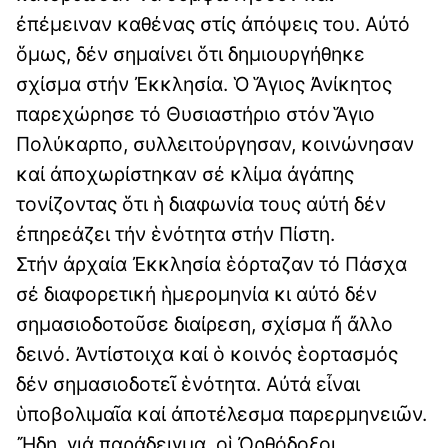
ἐπέμειναν καθένας στίς ἀπόψεις του. Αὐτό
ὅμως, δέν σημαίνει ὅτι δημιουργήθηκε
σχίσμα στήν Ἐκκλησία. Ὁ Ἅγιος Ἀνίκητος
παρεχώρησε τό Θυσιαστήριο στόν Ἅγιο
Πολύκαρπο, συλλειτούργησαν, κοινώνησαν
καί ἀποχωρίστηκαν σέ κλίμα ἀγάπης
τονίζοντας ὅτι ἡ διαφωνία τους αὐτή δέν
ἐπηρεάζει τήν ἑνότητα στήν Πίστη.
Στήν ἀρχαία Ἐκκλησία ἑόρταζαν τό Πάσχα
σέ διαφορετική ἡμερομηνία κι αὐτό δέν
σημασιοδοτοῦσε διαίρεση, σχίσμα ἤ ἄλλο
δεινό. Ἀντίστοιχα καί ὁ κοινός ἑορτασμός
δέν σημασιοδοτεῖ ἑνότητα. Αὐτά εἶναι
ὑποβολιμαῖα καί ἀποτέλεσμα παρερμηνειῶν.
Ἤδη, γιά παράδειγμα, οἱ Ὀρθόδοξοι