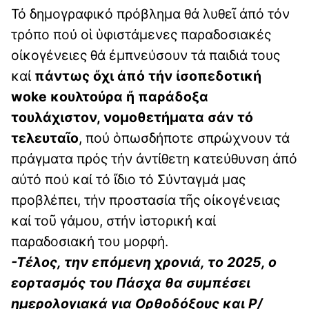
Τό δημογραφικό πρόβλημα θά λυθεῖ ἀπό τόν
τρόπο πού οἱ ὑφιστάμενες παραδοσιακές
οἰκογένειες θά ἐμπνεύσουν τά παιδιά τους
καί
πάντως ὄχι ἀπό τήν ἰσοπεδοτική
woke κουλτούρα ἤ παράδοξα
τουλάχιστον, νομοθετήματα σάν τό
τελευταῖο
, πού ὁπωσδήποτε σπρώχνουν τά
πράγματα πρός τήν ἀντίθετη κατεύθυνση ἀπό
αὐτό πού καί τό ἴδιο τό Σύνταγμά μας
προβλέπει, τήν προστασία τῆς οἰκογένειας
καί τοῦ γάμου, στήν ἱστορική καί
παραδοσιακή του μορφή.
-Τέλος, την επόμενη χρονιά, το 2025, ο
εορτασμός του Πάσχα θα συμπέσει
ημερολογιακά για Ορθοδόξους και Ρ/