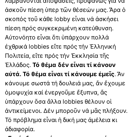
λαμβάνονται ἀποφάσεις, προφανῶς γιά νά
ἀσκοῦν πίεση ὑπερ τῶν θέσεών μας. Ἄρα ὁ
σκοπός τοῦ κάθε lobby εἶναι νά ἀσκήσει
πίεση πρός συγκεκριμένη κατεύθυνση.
Αὐτονόητο εἶναι ὅτι ὑπάρχουν πολλά
ἐχθρικά lobbies εἴτε πρός τήν Ἑλληνική
Πολιτεία, εἴτε πρός τήν Ἐκκλησία τῆς
Ἑλλάδος.
Τό θέμα δέν εἶναι τί κάνουν
αὐτά. Τό θέμα εἶναι τί κάνουμε ἐμεῖς
. Ἄν
κάνουμε σωστά τή δουλειά μας, ἄν ἔχουμε
ὁμοψυχία καί ἐνεργοῦμε ἔξυπνα, ἄς
ὑπάρχουν ὅσα ἄλλα lobbies θέλουν οἱ
ἀντικείμενοι. Δέν μποροῦν νά μᾶς πλήξουν.
Τό πρόβλημα εἶναι ἡ δική μας ἀμέλεια κι
ἀδιαφορία.