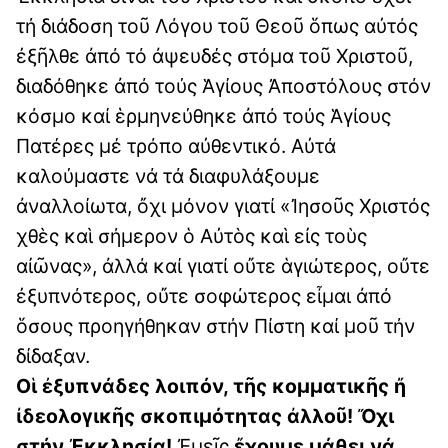
τή διάδοση τοῦ Λόγου τοῦ Θεοῦ ὅπως αὐτός
ἐξῆλθε ἀπό τό ἀψευδές στόμα τοῦ Χριστοῦ,
διαδόθηκε ἀπό τούς Ἁγίους Ἀποστόλους στόν
κόσμο καί ἑρμηνεύθηκε ἀπό τούς Ἁγίους
Πατέρες μέ τρόπο αὐθεντικό. Αὐτά
καλούμαστε νά τά διαφυλάξουμε
ἀναλλοίωτα, ὄχι μόνον γιατί «Ἰησοῦς Χριστός
χθὲς καὶ σήμερον ὁ Αὐτὸς καὶ εἰς τοὺς
αἰῶνας», ἀλλά καί γιατί οὔτε ἁγιώτερος, οὔτε
ἐξυπνότερος, οὔτε σοφώτερος εἶμαι ἀπό
ὅσους προηγήθηκαν στήν Πίστη καί μοῦ τήν
δίδαξαν.
Οἱ ἐξυπνάδες λοιπόν, τῆς κομματικῆς ἤ
ἰδεολογικῆς σκοπιμότητας ἀλλοῦ! Ὄχι
στήν Ἐκκλησία!
Ἐμεῖς
ἔχουμε μάθει νά