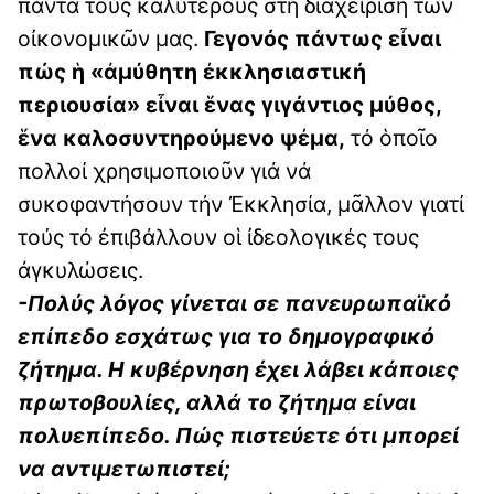
πάντα τούς καλύτερους στή διαχείριση τῶν
οἰκονομικῶν μας.
Γεγονός πάντως εἶναι
πώς ἡ «ἀμύθητη ἐκκλησιαστική
περιουσία» εἶναι ἕνας γιγάντιος μύθος,
ἕνα καλοσυντηρούμενο ψἐμα,
τό ὁποῖο
πολλοί χρησιμοποιοῦν γιά νά
συκοφαντήσουν τήν Ἐκκλησία, μᾶλλον γιατί
τούς τό ἐπιβάλλουν οἱ ἰδεολογικές τους
ἀγκυλώσεις.
-Πολύς λόγος γίνεται σε πανευρωπαϊκό
επίπεδο εσχάτως για το δημογραφικό
ζήτημα. Η κυβέρνηση έχει λάβει κάποιες
πρωτοβουλίες, αλλά το ζήτημα είναι
πολυεπίπεδο. Πώς πιστεύετε ότι μπορεί
να αντιμετωπιστεί;