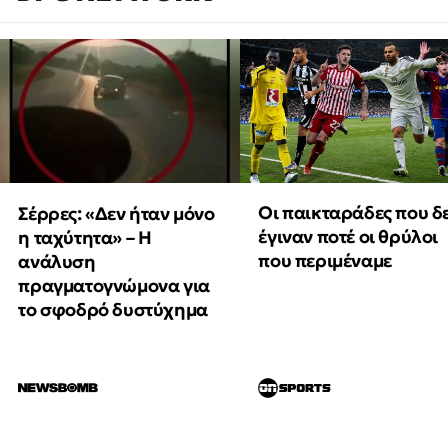
Οι παικταράδες που δ
Σέρρες: «Δεν ήταν μόνο
έγιναν ποτέ οι θρύλοι
η ταχύτητα» – Η
που περιμέναμε
ανάλυση
πραγματογνώμονα για
το σφοδρό δυστύχημα