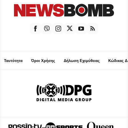
Ταυτότητα
Όροι Χρήσης
Δήλωση Εχεμύθειας
Κώδικας Δ