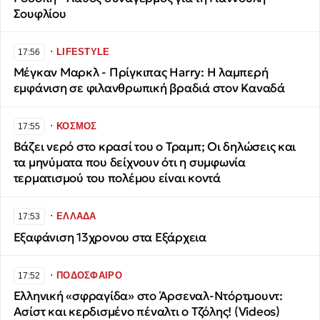
Σουφλίου
∙
LIFESTYLE
17:56
Μέγκαν Μαρκλ - Πρίγκιπας Harry: Η λαμπερή
εμφάνιση σε φιλανθρωπική βραδιά στον Καναδά
∙
ΚΟΣΜΟΣ
17:55
Βάζει νερό στο κρασί του ο Τραμπ; Οι δηλώσεις και
τα μηνύματα που δείχνουν ότι η συμφωνία
τερματισμού του πολέμου είναι κοντά
∙
ΕΛΛΑΔΑ
17:53
Εξαφάνιση 13χρονου στα Εξάρχεια
∙
ΠΟΔΟΣΦΑΙΡΟ
17:52
Ελληνική «σφραγίδα» στο Άρσεναλ-Ντόρτμουντ:
Ασίστ και κερδισμένο πέναλτι ο Τζόλης! (Videos)