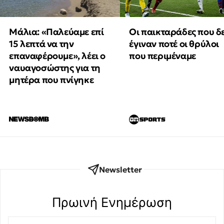
Μάλια: «Παλεύαμε επί
Οι παικταράδες που δ
15 λεπτά να την
έγιναν ποτέ οι θρύλοι
επαναφέρουμε», λέει ο
που περιμέναμε
ναυαγοσώστης για τη
μητέρα που πνίγηκε
Newsletter
Πρωινή Eνημέρωση