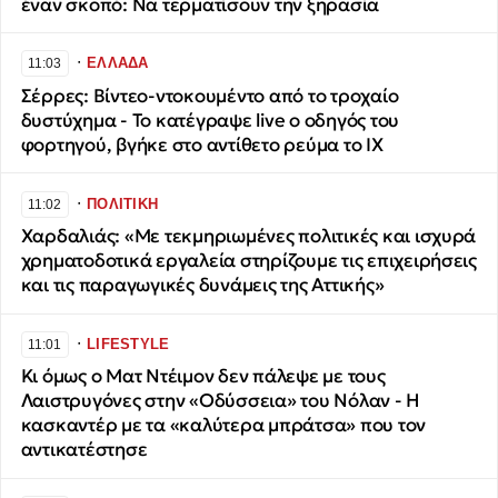
έναν σκοπό: Να τερματίσουν την ξηρασία
∙
ΕΛΛΑΔΑ
11:03
Σέρρες: Βίντεο-ντοκουμέντο από το τροχαίο
δυστύχημα - Το κατέγραψε live ο οδηγός του
φορτηγού, βγήκε στο αντίθετο ρεύμα το ΙΧ
∙
ΠΟΛΙΤΙΚΗ
11:02
Χαρδαλιάς: «Με τεκμηριωμένες πολιτικές και ισχυρά
χρηματοδοτικά εργαλεία στηρίζουμε τις επιχειρήσεις
και τις παραγωγικές δυνάμεις της Αττικής»
∙
LIFESTYLE
11:01
Κι όμως ο Ματ Ντέιμον δεν πάλεψε με τους
Λαιστρυγόνες στην «Οδύσσεια» του Νόλαν - Η
κασκαντέρ με τα «καλύτερα μπράτσα» που τον
αντικατέστησε