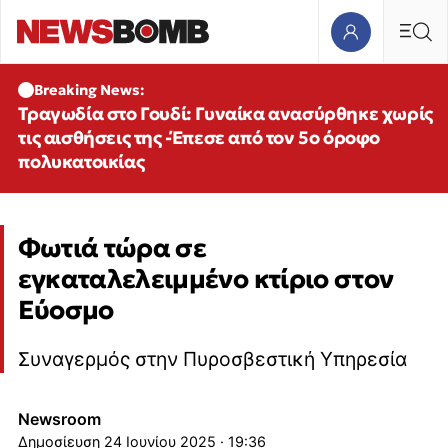
Breaking News:
Τραγωδία στο Γουδί: Γυναίκα ανασύρθηκε χωρίς
τις αισθήσεις της -Έπεσε από τον 5ο όροφο
πολυκατοικίας
Φωτιά τώρα σε
εγκαταλελειμμένο κτίριο στον
Εύοσμο
Συναγερμός στην Πυροσβεστική Υπηρεσία
Newsroom
24 Ιουνίου 2025 · 19:36