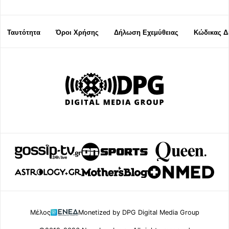
Ταυτότητα
Όροι Χρήσης
Δήλωση Εχεμύθειας
Κώδικας Δ
Μέλος
Monetized by DPG Digital Media Group