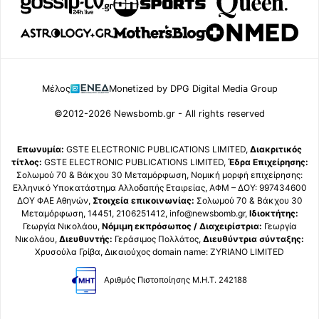
Μέλος
Monetized by DPG Digital Media Group
©2012-2026 Newsbomb.gr - All rights reserved
Επωνυμία:
GSTE ELECTRONIC PUBLICATIONS LIMITED,
Διακριτικός
τίτλος:
GSTE ELECTRONIC PUBLICATIONS LIMITED,
Έδρα Επιχείρησης:
Σολωμού 70 & Βάκχου 30 Μεταμόρφωση, Νομική μορφή επιχείρησης:
Ελληνικό Υποκατάστημα Αλλοδαπής Εταιρείας, ΑΦΜ – ΔΟΥ: 997434600
ΔΟΥ ΦΑΕ Αθηνών,
Στοιχεία επικοινωνίας:
Σολωμού 70 & Βάκχου 30
Μεταμόρφωση, 14451, 2106251412, info@newsbomb.gr,
Ιδιοκτήτης:
Γεωργία Νικολάου,
Νόμιμη εκπρόσωπος / Διαχειρίστρια:
Γεωργία
Νικολάου,
Διευθυντής:
Γεράσιμος Πολλάτος,
Διευθύντρια σύνταξης:
Χρυσούλα Γρίβα, Δικαιούχος domain name: ZYRIANO LIMITED
Αριθμός Πιστοποίησης Μ.Η.Τ. 242188