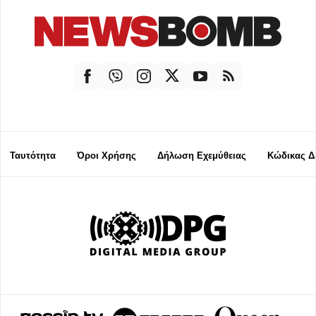
Ταυτότητα
Όροι Χρήσης
Δήλωση Εχεμύθειας
Κώδικας Δ