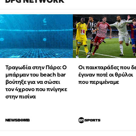
Τραγωδία στην Πάρο: Ο
Οι παικταράδες που δ
μπάρμαν του beach bar
έγιναν ποτέ οι θρύλοι
βούτηξε για να σώσει
που περιμέναμε
τον 4χρονο που πνίγηκε
στην πισίνα