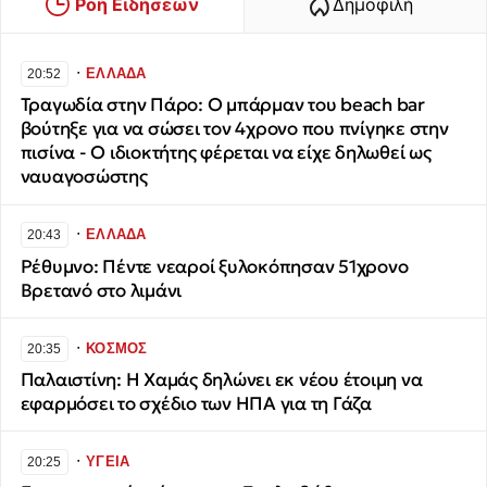
Ροή Ειδήσεων
Δημοφιλή
∙
ΕΛΛΑΔΑ
20:52
Τραγωδία στην Πάρο: Ο μπάρμαν του beach bar
βούτηξε για να σώσει τον 4χρονο που πνίγηκε στην
πισίνα - Ο ιδιοκτήτης φέρεται να είχε δηλωθεί ως
ναυαγοσώστης
∙
ΕΛΛΑΔΑ
20:43
Ρέθυμνο: Πέντε νεαροί ξυλοκόπησαν 51χρονο
Βρετανό στο λιμάνι
∙
ΚΟΣΜΟΣ
20:35
Παλαιστίνη: Η Χαμάς δηλώνει εκ νέου έτοιμη να
εφαρμόσει το σχέδιο των ΗΠΑ για τη Γάζα
∙
ΥΓΕΙΑ
20:25