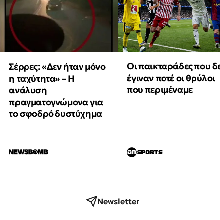
Οι παικταράδες που δ
Σέρρες: «Δεν ήταν μόνο
έγιναν ποτέ οι θρύλοι
η ταχύτητα» – Η
που περιμέναμε
ανάλυση
πραγματογνώμονα για
το σφοδρό δυστύχημα
Newsletter