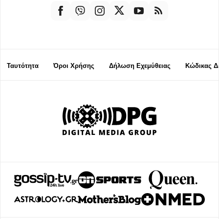
Ταυτότητα
Όροι Χρήσης
Δήλωση Εχεμύθειας
Κώδικας Δ