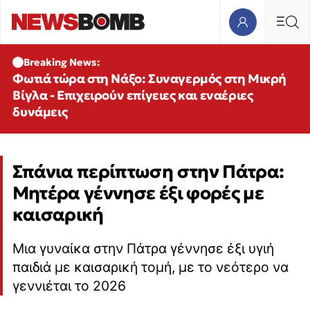
Breaking News:
Φωτιά τώρα στη Νάξο: Συναγερμός στη Μικρή
Βίγλα - Επιχειρούν επίγειες και εναέριες
δυνάμεις
Σπάνια περίπτωση στην Πάτρα:
Μητέρα γέννησε έξι φορές με
καισαρική
Μια γυναίκα στην Πάτρα γέννησε έξι υγιή
παιδιά με καισαρική τομή, με το νεότερο να
γεννιέται το 2026