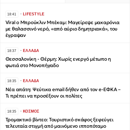
∙
LIFESTYLE
18:41
Viral ο Μπρούκλιν Μπέκαμ: Μαγείρεψε μακαρόνια
με θαλασσινό νερό, «από αύριο δημητριακά», του
έγραψαν
∙
ΕΛΛΑΔΑ
18:37
Θεσσαλονίκη - Θέρμη: Χωρίς ενεργό μέτωπο η
φωτιά στο Μονοπήγαδο
∙
ΕΛΛΑΔΑ
18:35
Νέα απάτη: Ψεύτικα email δήθεν από τον e-ΕΦΚΑ –
Τι πρέπει να προσέξουν οι πολίτες
∙
ΚΟΣΜΟΣ
18:35
Τρομακτικό βίντεο: Τουριστικό σκάφος ξεφεύγει
τελευταία στιγμή από μαινόμενο ιπποπόταμο