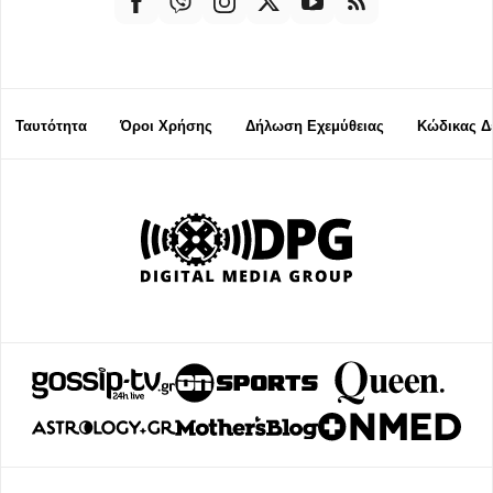
Ταυτότητα
Όροι Χρήσης
Δήλωση Εχεμύθειας
Κώδικας Δ