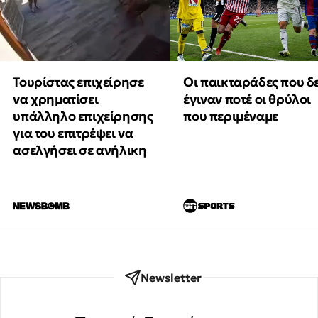
Τουρίστας επιχείρησε
Οι παικταράδες που δ
να χρηματίσει
έγιναν ποτέ οι θρύλοι
υπάλληλο επιχείρησης
που περιμέναμε
για του επιτρέψει να
ασελγήσει σε ανήλικη
Newsletter