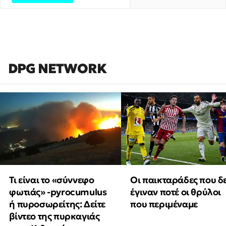
DPG NETWORK
Τι είναι το «σύννεφο
Οι παικταράδες που δ
φωτιάς» -pyrocumulus
έγιναν ποτέ οι θρύλοι
ή πυροσωρείτης: Δείτε
που περιμέναμε
βίντεο της πυρκαγιάς