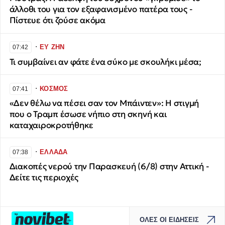
άλλοθι του για τον εξαφανισμένο πατέρα τους -
Πίστευε ότι ζούσε ακόμα
∙
ΕΥ ΖΗΝ
07:42
Τι συμβαίνει αν φάτε ένα σύκο με σκουλήκι μέσα;
∙
ΚΟΣΜΟΣ
07:41
«Δεν θέλω να πέσει σαν τον Μπάιντεν»: Η στιγμή
που ο Τραμπ έσωσε νήπιο στη σκηνή και
καταχαιροκροτήθηκε
∙
ΕΛΛΑΔΑ
07:38
Διακοπές νερού την Παρασκευή (6/8) στην Αττική -
Δείτε τις περιοχές
ΟΛΕΣ ΟΙ ΕΙΔΗΣΕΙΣ