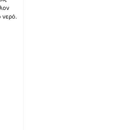
∙
ΚΟΣΜΟΣ
10:02
λλον
«Ήταν όντως αυτός;»: Θρίλερ με τη
 νερό.
συνάντηση Πεζεσκιάν - Χαμενεΐ στο πίσω
κάθισμα ενός αυτοκινήτου με φιμέ τζάμια