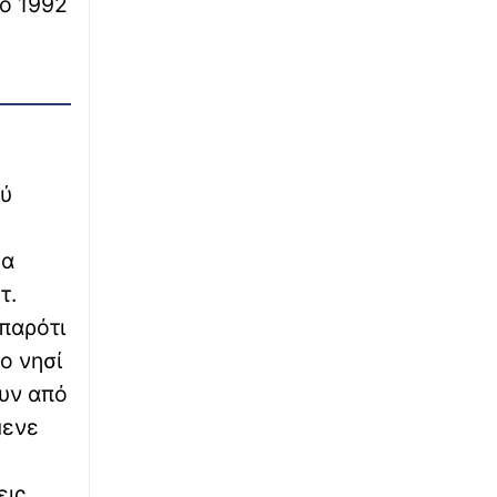
το 1992
Διαψεύδει ο Αμερικανός πρόεδρος και
απειλεί με φυλάκιση όσους κάνουν
«διαρροές»
∙
ΕΛΛΑΔΑ
10:20
Λάκης Χαλκιάς: Στο Α΄ Νεκροταφείο το
τελευταίο αντίο - Από τις 10:00 το λαϊκό
προσκύνημα
ού
∙
ΠΟΛΙΤΙΚΗ
10:15
ώα
Παπασταύρου για καμένες περιοχές: «Στόχος
τ.
να ξεκινήσουν αντιπλημμυρικά έργα πριν τα
μέσα Σεπτεμβρίου»
 παρότι
ο νησί
∙
ΚΟΣΜΟΣ
10:08
ουν από
Καζακστάν: Σπάνια τίγρης Αμούρ
απελευθερώθηκε για πρώτη φορά μετά από
μενε
70 χρόνια - Δείτε βίντεο από την στιγμή που
αφέθηκε ελεύθερη
εις