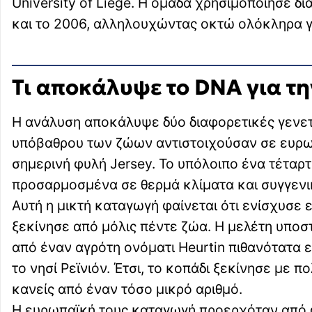
University of Liège. Η ομάδα χρησιμοποίησε δ
και το 2006, αλληλουχώντας οκτώ ολόκληρα γ
Τι αποκάλυψε το DNA για τ
Η ανάλυση αποκάλυψε δύο διαφορετικές γενετικ
υπόβαθρου των ζώων αντιστοιχούσαν σε ευρωπ
σημερινή φυλή Jersey. Το υπόλοιπο ένα τέταρ
προσαρμοσμένα σε θερμά κλίματα και συγγενι
Αυτή η μικτή καταγωγή φαίνεται ότι ενίσχυσε 
ξεκίνησε από μόλις πέντε ζώα. Η μελέτη υποστ
από έναν αγρότη ονόματι Heurtin πιθανότατα 
το νησί Ρεϊνιόν. Έτσι, το κοπάδι ξεκίνησε με π
κανείς από έναν τόσο μικρό αριθμό.
Η ευρωπαϊκή τους καταγωγή προερχόταν από φ