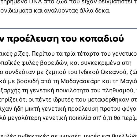
ιατηρημένο DNA από ζώα που είχαν δειγματιστεί 
ονιδιώματα και αναλύοντας άλλα δέκα.
ην προέλευση του κοπαδιού
ές ρίζες. Περίπου τα τρία τέταρτα του γενετικ
αϊκές φυλές βοοειδών, και συγκεκριμένα στη
το συνδεόταν με ζεμπού του Ινδικού Ωκεανού, ζ
κά με βοοειδή από τη Μαδαγασκάρη και τη Μαγιό
εξαρχής τη γενετική ποικιλότητα του πληθυσμού,
ηρίζει ότι οι πέντε ιδρυτές που μεταφέρθηκαν στ
είχαν ήδη μικτή γενετική προέλευση προτού φύγ
ολύ μεγαλύτερη γενετική ποικιλία απ’ ό,τι θα περί
υλές ανθεκτικές σε ψυχρές, υγρές και θυελλώδ