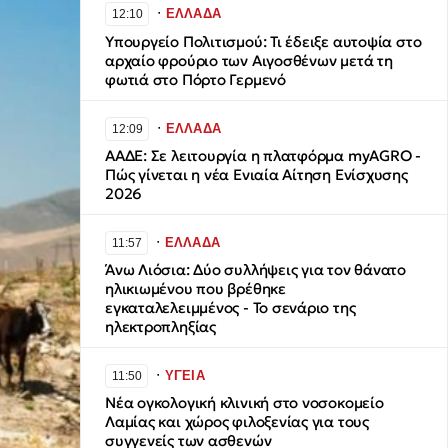
∙
ΕΛΛΑΔΑ
12:10
Υπουργείο Πολιτισμού: Τι έδειξε αυτοψία στο
αρχαίο φρούριο των Αιγοσθένων μετά τη
φωτιά στο Πόρτο Γερμενό
∙
ΕΛΛΑΔΑ
12:09
ΑΑΔΕ: Σε λειτουργία η πλατφόρμα myAGRO -
Πώς γίνεται η νέα Ενιαία Αίτηση Ενίσχυσης
2026
∙
ΕΛΛΑΔΑ
11:57
Άνω Λιόσια: Δύο συλλήψεις για τον θάνατο
ηλικιωμένου που βρέθηκε
εγκαταλελειμμένος - Το σενάριο της
ηλεκτροπληξίας
∙
ΥΓΕΙΑ
11:50
Νέα ογκολογική κλινική στο νοσοκομείο
Λαμίας και χώρος φιλοξενίας για τους
συγγενείς των ασθενών