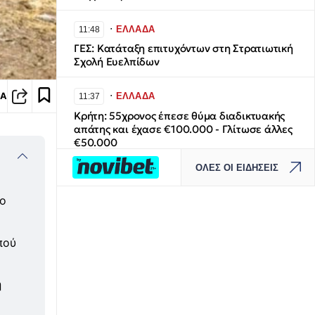
∙
ΕΛΛΑΔΑ
11:48
ΓΕΣ: Κατάταξη επιτυχόντων στη Στρατιωτική
Σχολή Ευελπίδων
∙
ΙΑ
ΕΛΛΑΔΑ
11:37
Κρήτη: 55χρονος έπεσε θύμα διαδικτυακής
απάτης και έχασε €100.000 - Γλίτωσε άλλες
€50.000
ΟΛΕΣ ΟΙ ΕΙΔΗΣΕΙΣ
∙
ΟΙΚΟΝΟΜΙΑ
11:31
Κατσαφάδος για πυρόπληκτους: «Θα
ιο
δώσουμε 1.000 ευρώ/τμ για να χτιστούν
ξανά τα ’κόκκινα' σπίτια»
πού
∙
WHAT THE FACT
11:15
Το μυστήριο με το «rainbow baby» λύθηκε
η
μετά από 65 χρόνια: Η πιο συγκινητική
ιστορία υιοθεσίας