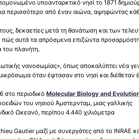
πομονωμένο υποανταρκτικό νησί το 1871 δημιού
 για περισσότερο από έναν αιώνα, αψηφώντας κά
τους, δεκαετίες μετά τη θανάτωση και των τελε
το πώς αυτά τα απρόσμενα επιζώντα προσαρμόστ
 του πλανήτη.
ιωτικής νανοσωμίας», όπως αποκαλύπτει νέα γε
 μικρόσωμα όταν έφτασαν στο νησί και διέθεταν 
6 στο περιοδικό
Molecular Biology and Evolutio
οοειδών του νησιού Άμστερνταμ, μιας γαλλικής
νδικό Ωκεανό, περίπου 4.440 χιλιόμετρα
hieu Gautier μαζί με συνεργάτες από το INRAE κα