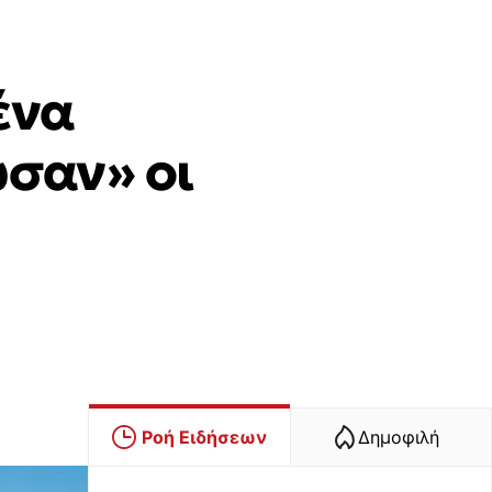
ένα
ωσαν» οι
Ροή Ειδήσεων
Δημοφιλή