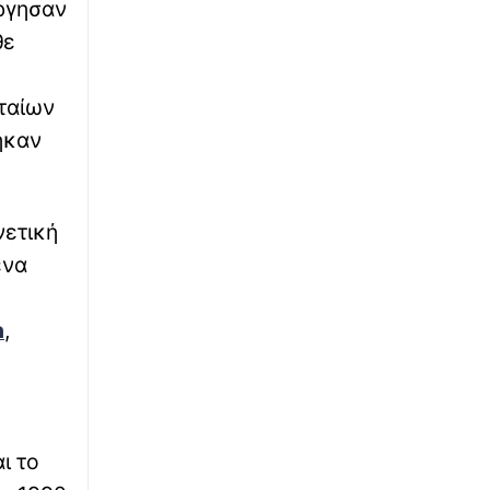
ργησαν
Αιγύπτου: «Κατοχυρώσαμε το εθνικό
συμφέρον»
θε
∙
WHAT THE FACT
10:45
υταίων
«Αξιοθρήνητη απόφαση»: Η νέα επίσημη
γλώσσα της Νέας Ζηλανδίας
ηκαν
∙
ΚΟΣΜΟΣ
10:41
Ντέμης Χασάμπης: Ο Ελληνοκύπριος
νετική
Νομπελίστας που αναλαμβάνει επικεφαλής
στην ΑΙ της Google - «Ήρθε η ώρα η AI να
ένα
θεραπεύσει ασθένειες όπως ο καρκίνος»
n
,
∙
ΕΛΛΑΔΑ
10:40
Φωτιά στη Σητεία: Οριοθετημένη και χωρίς
ενεργό μέτωπο η πυρκαγιά στο Καρύδι
∙
ΚΟΣΜΟΣ
10:38
ι το
Washington Post: Καβγάς Τραμπ – Χέγκσεθ
για τα τις ελλείψεις πυρομαχικών –