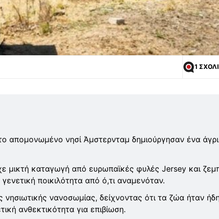
1 ΣΧΟΛ
το απομονωμένο νησί Άμστερνταμ δημιούργησαν ένα άγρ
χε μικτή καταγωγή από ευρωπαϊκές φυλές Jersey και ζεμ
γενετική ποικιλότητα από ό,τι αναμενόταν.
ς νησιωτικής νανοσωμίας, δείχνοντας ότι τα ζώα ήταν ήδ
τική ανθεκτικότητα για επιβίωση.