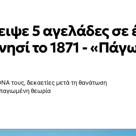
ειψε 5 αγελάδες σε 
ησί το 1871 - «Πάγ
DNA τους, δεκαετίες μετά τη θανάτωση
 παγιωμένη θεωρία