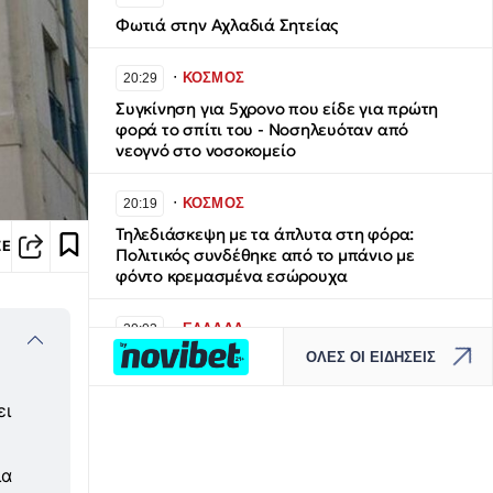
Φωτιά στην Αχλαδιά Σητείας
∙
ΚΟΣΜΟΣ
20:29
Συγκίνηση για 5χρονο που είδε για πρώτη
φορά το σπίτι του - Νοσηλευόταν από
νεογνό στο νοσοκομείο
∙
ΚΟΣΜΟΣ
20:19
Τηλεδιάσκεψη με τα άπλυτα στη φόρα:
ΣΕ
Πολιτικός συνδέθηκε από το μπάνιο με
φόντο κρεμασμένα εσώρουχα
∙
ΕΛΛΑΔΑ
20:03
ΟΛΕΣ ΟΙ ΕΙΔΗΣΕΙΣ
Σέρρες: «Δεν ήταν μόνο η ταχύτητα» – Η
ανάλυση πραγματογνώμονα για το
δυστύχημα με θύμα μητέρα και γιο
ει
∙
ΚΟΣΜΟΣ
19:58
ια
Τζακ Αντεροβγάλτης: To αυγουστιάτικο