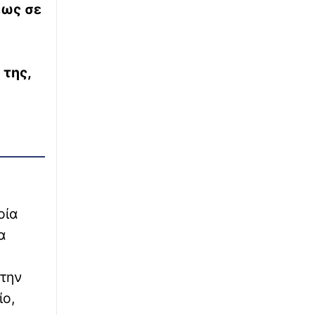
Φωτιές 2026: Ταχύτητα στις αποζημιώσεις,
έως σε
λιγότερη γραφειοκρατία – Νέο μοντέλο
κρατικής αρωγής με ψηφιακές διαδικασίες
∙
ΕΛΛΑΔΑ
18:47
 της,
Σοβαρό τροχαίο με μοτοσυκλέτα στην Πάτρα
– Στο νοσοκομείο νεαρός δικυκλιστής
∙
LIFESTYLE
18:41
Viral ο Μπρούκλιν Μπέκαμ: Μαγείρεψε
μακαρόνια με θαλασσινό νερό, «από αύριο
δημητριακά», του έγραψαν
οία
∙
ΕΛΛΑΔΑ
18:37
α
Θεσσαλονίκη - Θέρμη: Χωρίς ενεργό μέτωπο
η φωτιά στο Μονοπήγαδο
στην
ίο,