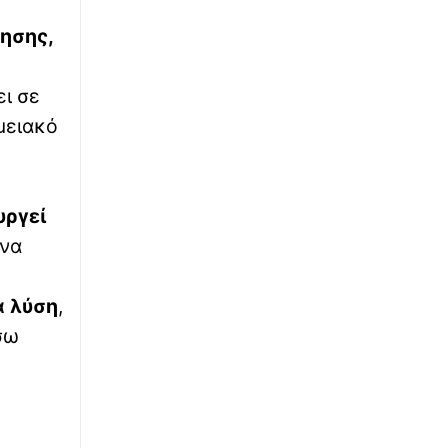
ησης,
ει σε
μειακό
υργεί
 να
α λύση
,
σω