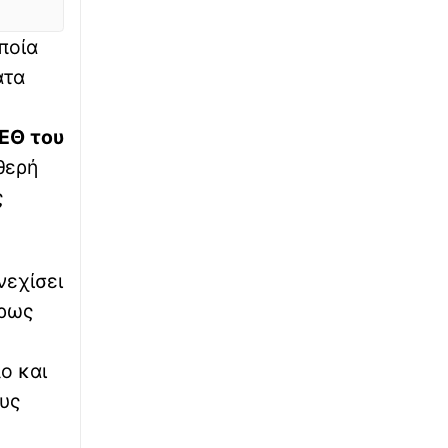
του 15%
οποία
∙
ΜΠΑΣΚΕΤ
19:24
ατα
EuroBasket U16: Ήττα για την Εθνική Παίδων
από την Ισπανία
ΕΘ του
∙
ΚΟΣΜΟΣ
19:19
θερή
Αυστραλές υπήκοοι, οι δύο Ιρανές της
εθνικής ομάδας ποδοσφαίρου του Ιράν
ς
∙
ΚΟΣΜΟΣ
19:08
H «ζόμπι Αντζελίνα Τζολί» που ξεγέλασε τον
νεχίσει
κόσμο - Πώς είναι πραγματικά η Ιρανή
ήρως
∙
WHAT THE FACT
19:03
Το viral γλυκό του καλοκαιριού που έχει
ο και
ξετρελάνει το TikTok
υς
∙
ΕΛΛΑΔΑ
19:01