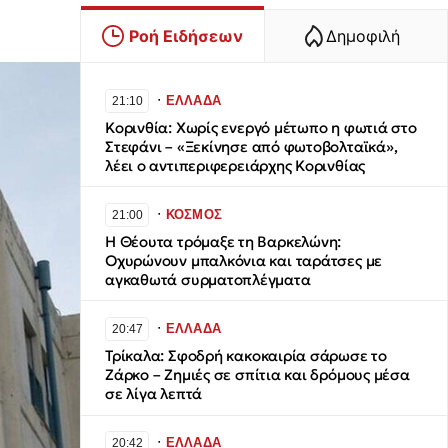
Ροή Ειδήσεων
Δημοφιλή
∙
ΕΛΛΑΔΑ
21:10
Κορινθία: Χωρίς ενεργό μέτωπο η φωτιά στο
Στεφάνι – «Ξεκίνησε από φωτοβολταϊκά»,
λέει ο αντιπεριφερειάρχης Κορινθίας
∙
ΚΟΣΜΟΣ
21:00
H Θέουτα τρόμαξε τη Βαρκελώνη:
Οχυρώνουν μπαλκόνια και ταράτσες με
αγκαθωτά συρματοπλέγματα
∙
ΕΛΛΑΔΑ
20:47
Τρίκαλα: Σφοδρή κακοκαιρία σάρωσε το
Ζάρκο – Ζημιές σε σπίτια και δρόμους μέσα
σε λίγα λεπτά
∙
ΕΛΛΑΔΑ
20:42