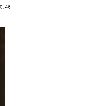
ΗΠΑ: Έντονη ανησυχία για τον μύκητα
0, 46
candida auris που «αντιστέκεται» στα
φάρμακα
∙
ΚΟΣΜΟΣ
09:23
CNN: Ο Τραμπ γνώριζε τις ελλείψεις
πυρομαχικών - Είναι έξαλλος που
αποκαλύφθηκαν από τα ΜΜΕ
∙
ΚΟΣΜΟΣ
09:20
Πέθανε η influencer Σίντνεϊ Τάουλ σε ηλικία
26 ετών έπειτα από μάχη με σπάνια μορφή
καρκίνου
∙
ΕΛΛΑΔΑ
09:12
Τραγωδία στο Γουδί: Γυναίκα ανασύρθηκε
χωρίς τις αισθήσεις της -Έπεσε από τον 5ο
όροφο πολυκατοικίας
∙
ΕΛΛΑΔΑ
09:08