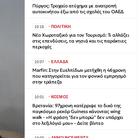
Πύργος: Τροχαίο ατύχημα με ανατροπή
αυτοκινήτου έξω από τις σχολές του ΟΑΕΔ
∙
ΠΟΛΙΤΙΚΗ
10:16
Νέο Χωροταξικό για τον Τουρισμό: Τι αλλάζει
στις επενδύσεις, τα νησιά και τις παράκτιες
περιοχές
∙
ΕΛΛΑΔΑ
10:07
Marfin: Στην Ευελπίδων μετήχθη η 46χρονη
που κατηγορείται για τον φονικό εμπρησμό
στην τράπεζα
∙
ΚΟΣΜΟΣ
10:01
Βρετανία: 97χρονη κατέρριψε το δικό της
παγκόσμιο ρεκόρ Guiness κάνοντας wing
walk - «Η φράση "δεν μπορώ" δεν υπάρχει
στο λεξιλόγιό μου» - Δείτε βίντεο
∙
ANNOUNCEMENTS