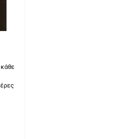
Αεροδρόμιο «Μακεδονία»: Ακυρώθηκε πτήση
επειδή μπήκε πτηνό στον κινητήρα του
αεροσκάφους
∙
ΚΟΣΜΟΣ
09:03
Ιράν: Αναφορές ότι ο Μοτζτάμπα Χαμενεΐ
μπορεί να πεθάνει από μέρα σε μέρα
∙
ΕΛΛΑΔΑ
08:54
ι κάθε
Σέρρες: Σφοδρή μετωπική σύγκρουση
φορτηγού με ΙΧ - Δύο νεκροί κι ένας
τραυματίας
μέρες
∙
ΚΟΣΜΟΣ
08:42
Αμερικανικές μυστικές υπηρεσίες: Ο Πούτιν
μπορεί να τεστάρει το ΝΑΤΟ με
περιορισμένη εισβολή στην Ευρώπη
∙
ΚΟΣΜΟΣ
08:37