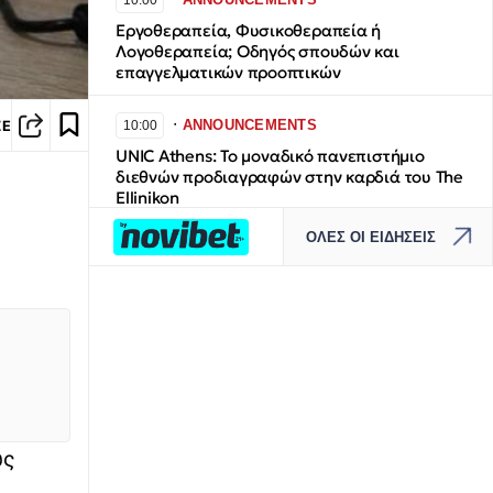
10:00
Εργοθεραπεία, Φυσικοθεραπεία ή
Λογοθεραπεία; Οδηγός σπουδών και
επαγγελματικών προοπτικών
∙
ANNOUNCEMENTS
ΣΕ
10:00
UNIC Athens: Το μοναδικό πανεπιστήμιο
διεθνών προδιαγραφών στην καρδιά του The
Ellinikon
ΟΛΕΣ ΟΙ ΕΙΔΗΣΕΙΣ
∙
ΕΛΛΑΔΑ
09:48
Τραγωδία στις Σέρρες: Μητέρα και γιος οι
νεκροί από τη σύγκρουση αυτοκινήτου με
φορτηγό
∙
LIFESTYLE
09:42
Στη Μύκονο με τον σύζυγό της η Κατερίνα
Καινούριου
υς
∙
ΚΟΣΜΟΣ
09:41