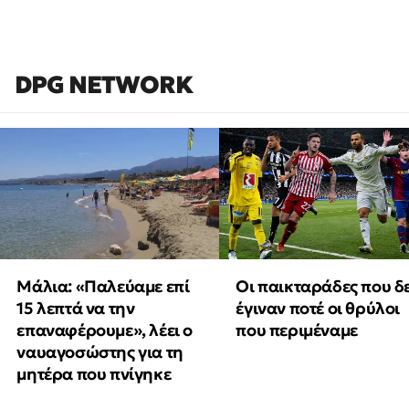
DPG NETWORK
Μάλια: «Παλεύαμε επί
Οι παικταράδες που δ
15 λεπτά να την
έγιναν ποτέ οι θρύλοι
επαναφέρουμε», λέει ο
που περιμέναμε
ναυαγοσώστης για τη
μητέρα που πνίγηκε