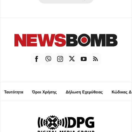
Ταυτότητα
Όροι Χρήσης
Δήλωση Εχεμύθειας
Κώδικας Δ