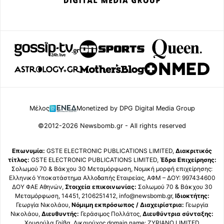
Μέλος
Monetized by DPG Digital Media Group
©2012-2026 Newsbomb.gr - All rights reserved
Επωνυμία:
GSTE ELECTRONIC PUBLICATIONS LIMITED,
Διακριτικός
τίτλος:
GSTE ELECTRONIC PUBLICATIONS LIMITED,
Έδρα Επιχείρησης:
Σολωμού 70 & Βάκχου 30 Μεταμόρφωση, Νομική μορφή επιχείρησης:
Ελληνικό Υποκατάστημα Αλλοδαπής Εταιρείας, ΑΦΜ – ΔΟΥ: 997434600
ΔΟΥ ΦΑΕ Αθηνών,
Στοιχεία επικοινωνίας:
Σολωμού 70 & Βάκχου 30
Μεταμόρφωση, 14451, 2106251412, info@newsbomb.gr,
Ιδιοκτήτης:
Γεωργία Νικολάου,
Νόμιμη εκπρόσωπος / Διαχειρίστρια:
Γεωργία
Νικολάου,
Διευθυντής:
Γεράσιμος Πολλάτος,
Διευθύντρια σύνταξης:
Χρυσούλα Γρίβα, Δικαιούχος domain name: ZYRIANO LIMITED