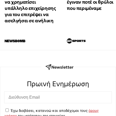
να χρηματίσει
έγιναν ποτέ οι θρύλοι
υπάλληλο επιχείρησης
που περιμέναμε
για του επιτρέψει να
ασελγήσει σε ανήλικη
Newsletter
Πρωινή Eνημέρωση
Έχω διαβάσει, κατανοώ και αποδέχομαι τους
όρους
χρήσης
του ιστότοπου της εταιρείας