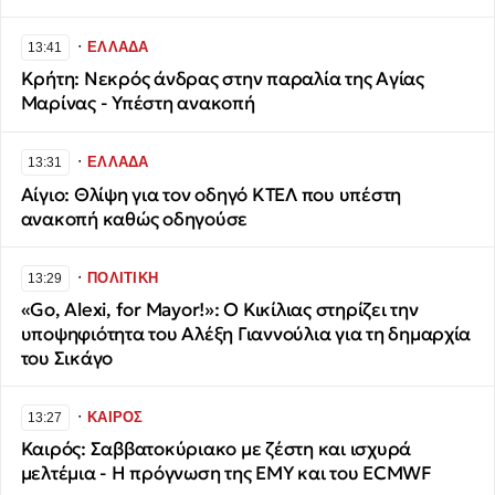
∙
ΕΛΛΑΔΑ
13:41
Κρήτη: Νεκρός άνδρας στην παραλία της Αγίας
Μαρίνας - Υπέστη ανακοπή
∙
ΕΛΛΑΔΑ
13:31
Αίγιο: Θλίψη για τον οδηγό ΚΤΕΛ που υπέστη
ανακοπή καθώς οδηγούσε
∙
ΠΟΛΙΤΙΚΗ
13:29
«Go, Alexi, for Mayor!»: Ο Κικίλιας στηρίζει την
υποψηφιότητα του Αλέξη Γιαννούλια για τη δημαρχία
του Σικάγο
∙
ΚΑΙΡΟΣ
13:27
Καιρός: Σαββατοκύριακο με ζέστη και ισχυρά
μελτέμια - Η πρόγνωση της ΕΜΥ και του ECMWF