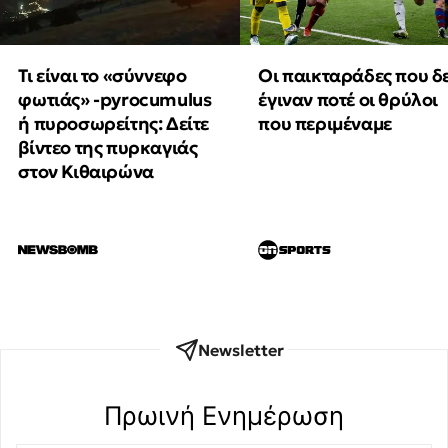
Τι είναι το «σύννεφο
Οι παικταράδες που δ
φωτιάς» -pyrocumulus
έγιναν ποτέ οι θρύλοι
ή πυροσωρείτης: Δείτε
που περιμέναμε
βίντεο της πυρκαγιάς
στον Κιθαιρώνα
Newsletter
Πρωινή Eνημέρωση