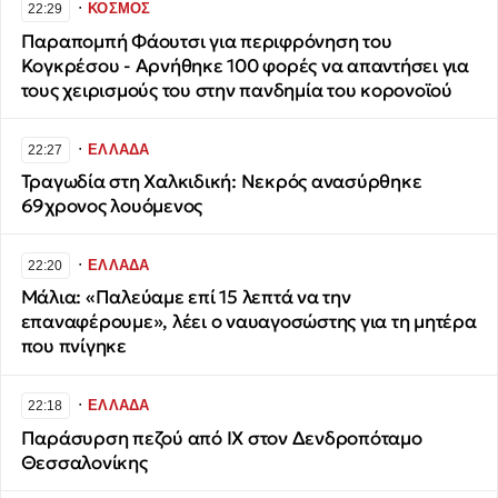
∙
ΚΟΣΜΟΣ
22:29
Παραπομπή Φάουτσι για περιφρόνηση του
Κογκρέσου - Αρνήθηκε 100 φορές να απαντήσει για
τους χειρισμούς του στην πανδημία του κορονοϊού
∙
ΕΛΛΑΔΑ
22:27
Τραγωδία στη Χαλκιδική: Νεκρός ανασύρθηκε
69χρονος λουόμενος
∙
ΕΛΛΑΔΑ
22:20
Μάλια: «Παλεύαμε επί 15 λεπτά να την
επαναφέρουμε», λέει ο ναυαγοσώστης για τη μητέρα
που πνίγηκε
∙
ΕΛΛΑΔΑ
22:18
Παράσυρση πεζού από ΙΧ στον Δενδροπόταμο
Θεσσαλονίκης