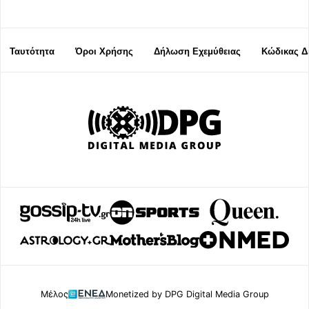
Ταυτότητα
Όροι Χρήσης
Δήλωση Εχεμύθειας
Κώδικας Δ
Μέλος
Monetized by DPG Digital Media Group