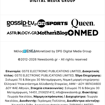
Μέλος
Monetized by DPG Digital Media Group
©2012-2026 Newsbomb.gr - All rights reserved
Επωνυμία:
GSTE ELECTRONIC PUBLICATIONS LIMITED,
Διακριτικός
τίτλος:
GSTE ELECTRONIC PUBLICATIONS LIMITED,
Έδρα Επιχείρησης:
Σολωμού 70 & Βάκχου 30 Μεταμόρφωση, Νομική μορφή επιχείρησης:
Ελληνικό Υποκατάστημα Αλλοδαπής Εταιρείας, ΑΦΜ – ΔΟΥ: 997434600
ΔΟΥ ΦΑΕ Αθηνών,
Στοιχεία επικοινωνίας:
Σολωμού 70 & Βάκχου 30
Μεταμόρφωση, 14451, 2106251412, info@newsbomb.gr,
Ιδιοκτήτης:
Γεωργία Νικολάου,
Νόμιμη εκπρόσωπος / Διαχειρίστρια:
Γεωργία
Νικολάου,
Διευθυντής:
Γεράσιμος Πολλάτος,
Διευθύντρια σύνταξης:
Χρυσούλα Γρίβα, Δικαιούχος domain name: ZYRIANO LIMITED