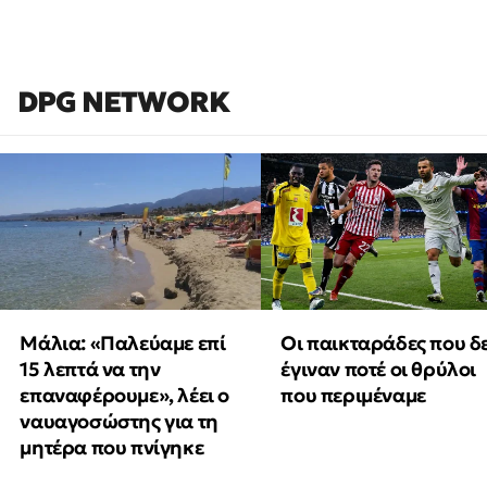
DPG NETWORK
Μάλια: «Παλεύαμε επί
Οι παικταράδες που δ
15 λεπτά να την
έγιναν ποτέ οι θρύλοι
επαναφέρουμε», λέει ο
που περιμέναμε
ναυαγοσώστης για τη
μητέρα που πνίγηκε