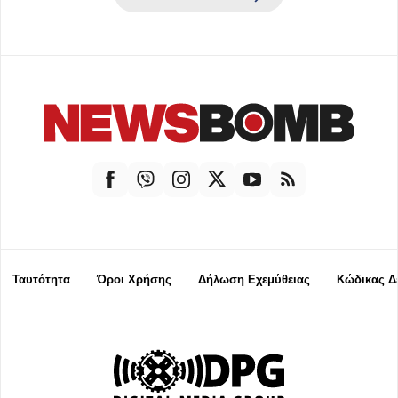
Ταυτότητα
Όροι Χρήσης
Δήλωση Εχεμύθειας
Κώδικας Δ