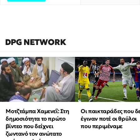
DPG NETWORK
Μοτζτάμπα Χαμενεΐ: Στη
Οι παικταράδες που δ
δημοσιότητα το πρώτο
έγιναν ποτέ οι θρύλοι
βίντεο που δείχνει
που περιμέναμε
ζωντανό τον ανώτατο