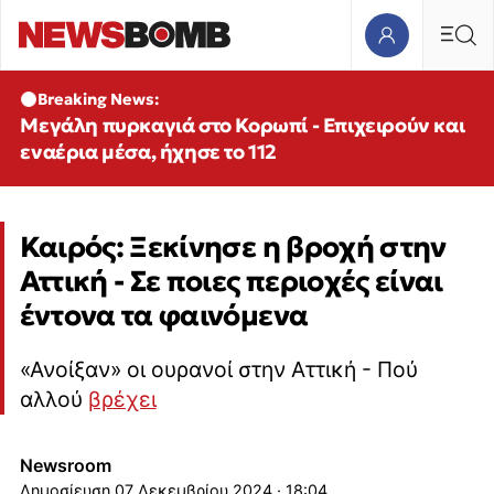
Breaking News:
Μεγάλη πυρκαγιά στο Κορωπί - Επιχειρούν και
εναέρια μέσα, ήχησε το 112
Καιρός: Ξεκίνησε η βροχή στην
Αττική - Σε ποιες περιοχές είναι
έντονα τα φαινόμενα
«Ανοίξαν» οι ουρανοί στην Αττική - Πού
αλλού
βρέχει
Newsroom
07 Δεκεμβρίου 2024 · 18:04