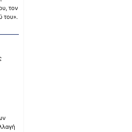
σινεμά – Το βίντεο της Finos Films
ου, τον
∙
ΚΟΣΜΟΣ
ύ του».
11:32
Guardian: Το Ιράν παίζει στις καθυστερήσεις
για να κάνει ζημιά στον Τραμπ στις εκλογές
του Νοεμβρίου
∙
ΕΛΛΑΔΑ
11:24
Μύκονος: Ιταλοί τουρίστες έκαναν «κλαμπ»
ς
βανάκι transfer - Αντιδράσεις για το ξέφρενο
πάρτι
∙
ΕΛΛΑΔΑ
11:20
Μποτιλιάρισμα στο τελωνείο των Ευζώνων -
Χιλιάδες Βαλκάνιοι τουρίστες εισρέουν στη
χώρα
∙
ΚΟΣΜΟΣ
11:19
ων
Μπράντον Κλαρκ: Αυτή είναι η αιτία θανάτου
αλλαγή
του NBAer – Τι έδειξε η ιατροδικαστική