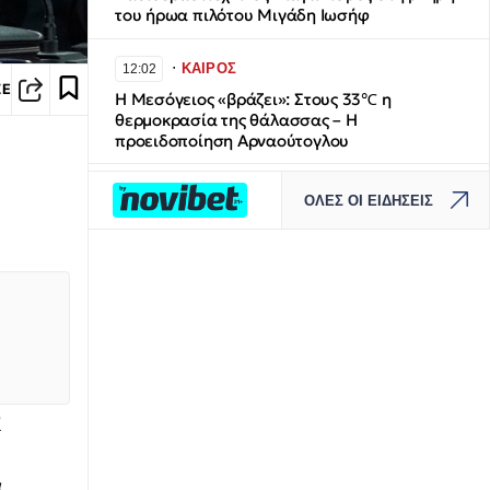
του ήρωα πιλότου Μιγάδη Ιωσήφ
∙
ΚΑΙΡΟΣ
12:02
ΣΕ
Η Μεσόγειος «βράζει»: Στους 33℃ η
θερμοκρασία της θάλασσας – Η
προειδοποίηση Αρναούτογλου
∙
ΕΛΛΑΔΑ
11:57
ΟΛΕΣ ΟΙ ΕΙΔΗΣΕΙΣ
Χαλκιδική: 8χρονος τραυματίστηκε στο
κεφάλι μετά από βουτιά στη θάλασσα
∙
ΚΟΣΜΟΣ
11:54
Μέγκαν Μαρκλ: «Η μητρότητα είναι η
υπερδύναμή μου» - Τι είπε για την
πριγκίπισσα Λίλιμπετ
ν
∙
ΠΟΛΙΤΙΣΜΟΣ
11:36
Δημήτρης Παπαμιχαήλ: 22 χρόνια χωρίς το
γοητευτικό «λεβεντόπαιδο» του ελληνικού
.