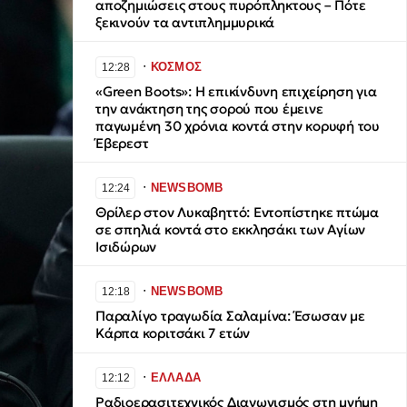
αποζημιώσεις στους πυρόπληκτους – Πότε
ξεκινούν τα αντιπλημμυρικά
∙
ΚΟΣΜΟΣ
12:28
«Green Boots»: Η επικίνδυνη επιχείρηση για
την ανάκτηση της σορού που έμεινε
παγωμένη 30 χρόνια κοντά στην κορυφή του
Έβερεστ
∙
NEWSBOMB
12:24
Θρίλερ στον Λυκαβηττό: Εντοπίστηκε πτώμα
σε σπηλιά κοντά στο εκκλησάκι των Αγίων
Ισιδώρων
∙
NEWSBOMB
12:18
Παραλίγο τραγωδία Σαλαμίνα: Έσωσαν με
Κάρπα κοριτσάκι 7 ετών
∙
ΕΛΛΑΔΑ
12:12
Ραδιοερασιτεχνικός Διαγωνισμός στη μνήμη