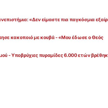
νεπιστήμια: «Δεν είμαστε πια παγκόσμια εξαί
πησε κακοποιό με κουβά - «Μου έδωσε ο Θεός
μού - Υποβρύχιες πυραμίδες 6.000 ετών βρέθη