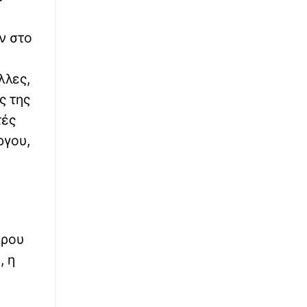
∙
ΕΛΛΑΔΑ
03:13
ν στο
Σκύρος: Υπό μερικό έλεγχο η φωτιά στην
Κολυμπάδα
λλες,
∙
ΚΟΣΜΟΣ
02:57
ς της
CENTCOM: Οι αμερικανικές δυνάμεις έχουν
τές
ανακατευθύνει 51 εμπορικά πλοία από τα
ργου,
λιμάνια του Ιράν
∙
ΚΟΣΜΟΣ
02:21
Ρωσία: «Στημένη προβοκάτσια»
χαρακτηρίζει το drone με εκρηκτικά στο
αεροδρόμιο της Λειψίας
ερου
∙
ΕΛΛΑΔΑ
01:56
, η
Βόλος: Φωτιά σε αγροτοδασική έκταση στο
Βελεστίνο