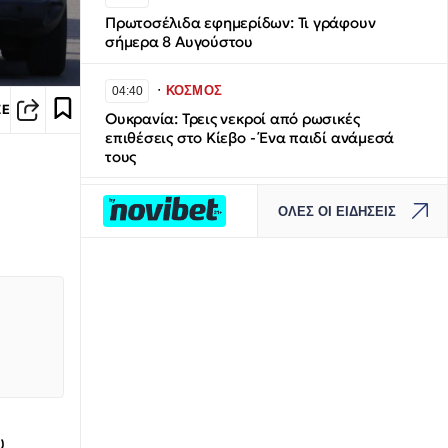
Πρωτοσέλιδα εφημερίδων: Τι γράφουν
σήμερα 8 Αυγούστου
∙
ΚΟΣΜΟΣ
04:40
ΣΕ
Ουκρανία: Τρεις νεκροί από ρωσικές
επιθέσεις στο Κίεβο - Ένα παιδί ανάμεσά
τους
∙
ΕΛΛΑΔΑ
04:20
ΟΛΕΣ ΟΙ ΕΙΔΗΣΕΙΣ
Σητεία: Υπό έλεγχο η μεγάλη φωτιά στην
Αχλαδιά
∙
ΚΟΣΜΟΣ
04:00
Κολομβία: Ορκίστηκε ο νέος πρόεδρος
Αμπελάρδο ντε λα Εσπριέγια
∙
ΕΛΛΑΔΑ
03:35
Βόλος: Υπό έλεγχο η φωτιά στη ΒΙΠΕ
υ
Βελεστίνου