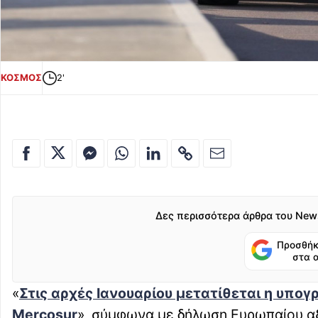
ΚΟΣΜΟΣ
2'
Δες περισσότερα άρθρα του New
Προσθήκ
στα 
«
Στις αρχές Ιανουαρίου μετατίθεται η υπο
Mercosur
», σύμφωνα με δήλωση Ευρωπαίου α