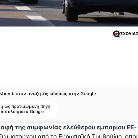
ΣΧΟΛΙΑ
sbomb όταν αναζητάς ειδήσεις στην Google
η ως προτιμώμενη πηγή
αποτελέσματα Google
γραφή της συμφωνίας ελεύθερου εμπορίου ΕΕ-
ξιωματούχου από το Ευρωπαϊκό Συμβούλιο, όπο