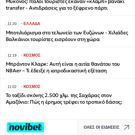
Μύκονος: Ιταλοί τουρίστες έκαναν «κλαμπ» βανάκι
transfer - Αντιδράσεις για το ξέφρενο πάρτι
∙
ΕΛΛΑΔΑ
11:20
Μποτιλιάρισμα στο τελωνείο των Ευζώνων - Χιλιάδες
Βαλκάνιοι τουρίστες εισρέουν στη χώρα
∙
ΚΟΣΜΟΣ
11:19
Μπράντον Κλαρκ: Αυτή είναι η αιτία θανάτου του
NBAer – Τι έδειξε η ιατροδικαστική εξέταση
∙
ΚΟΣΜΟΣ
11:02
Το ταξίδι σκόνης 2.500 χλμ. της Σαχάρας στον
Αμαζόνιο: Πώς η έρημος τρέφει το τροπικό δάσος;
ΟΛΕΣ ΟΙ ΕΙΔΗΣΕΙΣ