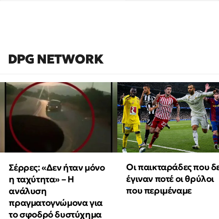
DPG NETWORK
Οι παικταράδες που δ
Σέρρες: «Δεν ήταν μόνο
έγιναν ποτέ οι θρύλοι
η ταχύτητα» – Η
που περιμέναμε
ανάλυση
πραγματογνώμονα για
το σφοδρό δυστύχημα