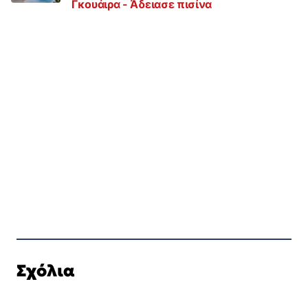
Γκουάιρα - Άδειασε πισίνα
Σχόλια