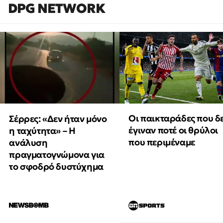
DPG NETWORK
Οι παικταράδες που δ
Σέρρες: «Δεν ήταν μόνο
έγιναν ποτέ οι θρύλοι
η ταχύτητα» – Η
που περιμέναμε
ανάλυση
πραγματογνώμονα για
το σφοδρό δυστύχημα