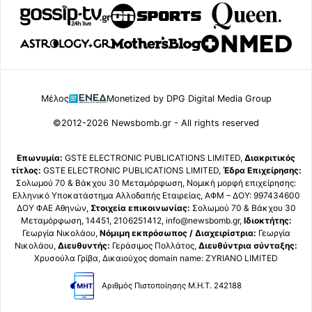
Μέλος
Monetized by DPG Digital Media Group
©2012-2026 Newsbomb.gr - All rights reserved
Επωνυμία:
GSTE ELECTRONIC PUBLICATIONS LIMITED,
Διακριτικός
τίτλος:
GSTE ELECTRONIC PUBLICATIONS LIMITED,
Έδρα Επιχείρησης:
Σολωμού 70 & Βάκχου 30 Μεταμόρφωση, Νομική μορφή επιχείρησης:
Ελληνικό Υποκατάστημα Αλλοδαπής Εταιρείας, ΑΦΜ – ΔΟΥ: 997434600
ΔΟΥ ΦΑΕ Αθηνών,
Στοιχεία επικοινωνίας:
Σολωμού 70 & Βάκχου 30
Μεταμόρφωση, 14451, 2106251412, info@newsbomb.gr,
Ιδιοκτήτης:
Γεωργία Νικολάου,
Νόμιμη εκπρόσωπος / Διαχειρίστρια:
Γεωργία
Νικολάου,
Διευθυντής:
Γεράσιμος Πολλάτος,
Διευθύντρια σύνταξης:
Χρυσούλα Γρίβα, Δικαιούχος domain name: ZYRIANO LIMITED
Αριθμός Πιστοποίησης Μ.Η.Τ. 242188