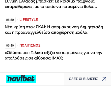
Εθνική Ελλάδας μπάσκετ: Σε κρίσιμα παιχνίδια
«παραθύρων», με το τοπίο να παραμένει θολό…
∙
LIFESTYLE
06:50
Νέα κρίση στον ΣΚΑΪ: Η απομάκρυνση Δημητριάδη
και η προαναγγελθείσα αποχώρηση Ζούλα
∙
ΠΟΛΙΤΙΣΜΟΣ
06:40
«Οδύσσεια»: Τελικά αξίζει να περιμένεις για να την
απολαύσεις σε αίθουσα IMAX;
ΟΛΕΣ ΟΙ ΕΙΔΗΣΕΙΣ