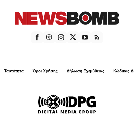
Ταυτότητα
Όροι Χρήσης
Δήλωση Εχεμύθειας
Κώδικας Δ