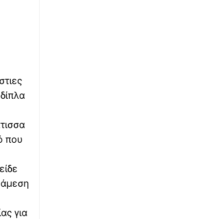
μπόρες
στιες
 δίπλα
άτισσα
ό που
είδε
 άμεση
ας για