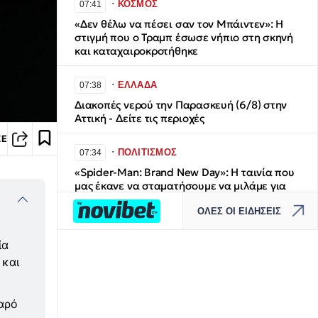
∙
ΚΟΣΜΟΣ
07:41
«Δεν θέλω να πέσει σαν τον Μπάιντεν»: Η
στιγμή που ο Τραμπ έσωσε νήπιο στη σκηνή
και καταχαιροκροτήθηκε
∙
ΕΛΛΑΔΑ
07:38
Διακοπές νερού την Παρασκευή (6/8) στην
Αττική - Δείτε τις περιοχές
ΣΕ
∙
ΠΟΛΙΤΙΣΜΟΣ
07:34
«Spider-Man: Brand New Day»: Η ταινία που
μας έκανε να σταματήσουμε να μιλάμε για
την «Οδύσσεια»
ΟΛΕΣ ΟΙ ΕΙΔΗΣΕΙΣ
∙
ΠΟΛΙΤΙΚΗ
07:30
ία
Πόντιση καλωδίου: ΠΑΣΟΚ - ΕΛΑΣ ζητούν
 και
χρονοδιάγραμμα για την ολοκλήρωση του
έργου
αρό
∙
ΕΛΛΑΔΑ
07:24