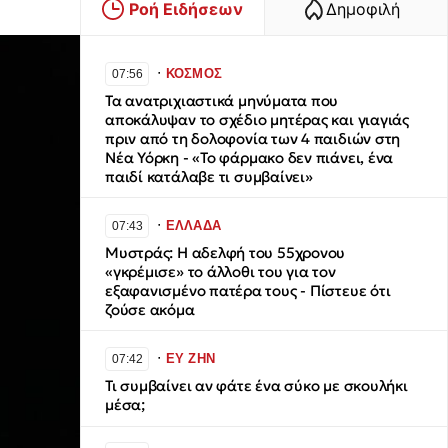
Ροή Ειδήσεων
Δημοφιλή
∙
ΚΟΣΜΟΣ
07:56
Τα ανατριχιαστικά μηνύματα που
αποκάλυψαν το σχέδιο μητέρας και γιαγιάς
πριν από τη δολοφονία των 4 παιδιών στη
Νέα Υόρκη - «Το φάρμακο δεν πιάνει, ένα
παιδί κατάλαβε τι συμβαίνει»
∙
ΕΛΛΑΔΑ
07:43
Μυστράς: Η αδελφή του 55χρονου
«γκρέμισε» το άλλοθι του για τον
εξαφανισμένο πατέρα τους - Πίστευε ότι
ζούσε ακόμα
∙
ΕΥ ΖΗΝ
07:42
Τι συμβαίνει αν φάτε ένα σύκο με σκουλήκι
μέσα;