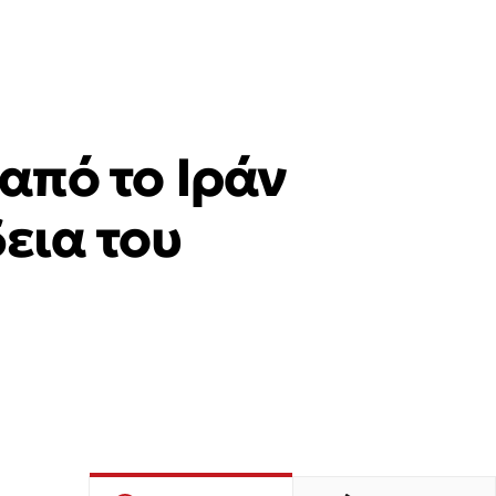
από το Ιράν
εια του