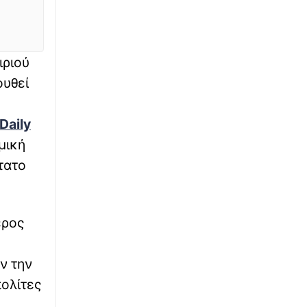
6 Αυγούστου 1945 - Το πιο τρομακτικό
θέαμα: Η ατομική βόμβα στη Χιροσίμα
∙
ΚΟΣΜΟΣ
07:06
ιριού
Τουρκικός καβγάς για την Παναγία Σουμελά:
ουθεί
«Σαν την Μέκκα», είπε επιχειρηματίας–
Επίθεση από καθηγητή σε Οικουμενικό
Πατριαρχείο και Πόντιους
Daily
μική
∙
ΕΛΛΑΔΑ
07:00
τατο
Δολοφονία Σκωτσέζας στην Κυψέλη: «Την
είδα πεσμένη στο μπάνιο… δεν απαντούσε»,
λέει ο 26χρονος – Το μυστήριο με το τρίτο
πρόσωπο, νέα ντοκουμέντα
έρος
∙
LIFESTYLE
06:52
Ποιες σειρές επιστρέφουν σύντομα - Οι
ν την
πρώτες πρεμιέρες
πολίτες
∙
ΠΟΔΟΣΦΑΙΡΟ
06:44