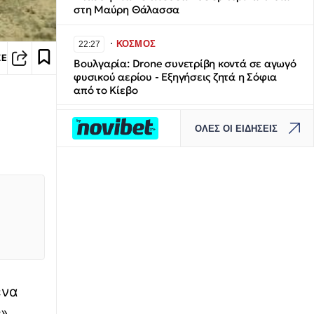
στη Μαύρη Θάλασσα
∙
ΚΟΣΜΟΣ
22:27
ΣΕ
Βουλγαρία: Drone συνετρίβη κοντά σε αγωγό
φυσικού αερίου - Εξηγήσεις ζητά η Σόφια
από το Κίεβο
∙
ΕΛΛΑΔΑ
22:17
ΟΛΕΣ ΟΙ ΕΙΔΗΣΕΙΣ
Κομοτηνή: Στο νοσοκομείο ανήλικος μετά
από κατανάλωση αλκοόλ
∙
ΠΟΔΟΣΦΑΙΡΟ
22:13
ΑΕΚ - Athens Kallithea 4-0: Χατ τρικ
Γκατσίνοβιτς και πρώτο γκολ Βιτάλις, πριν το
Super Cup
∙
ΠΟΛΙΤΙΣΜΟΣ
22:07
ένα
«Ζωντανεύει» το αρχαίο φρούριο του
Ραμνούντος: Αποκαθίστανται τα τείχη και το
».