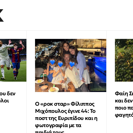
K
ου δεν
Φαίη Σ
ύλοι
και δεν
Ο «ροκ σταρ» Φίλιππος
ποιο π
Μιχόπουλος έγινε 44: Το
φαγητό
ποστ της Ευριπίδου και η
φωτογραφία με τα
παιδιά τους