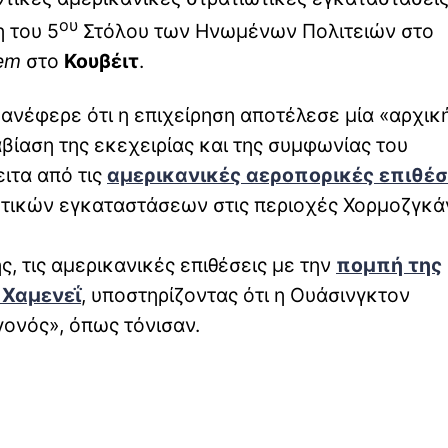
ου
 του 5
Στόλου των Ηνωμένων Πολιτειών στο
em
στο
Κουβέιτ
.
ανέφερε ότι η επιχείρηση αποτέλεσε μία «αρχικ
ίαση της εκεχειρίας και της συμφωνίας του
ιτα από τις
αμερικανικές αεροπορικές επιθέσ
ωτικών εγκαταστάσεων στις περιοχές Χορμοζγκά
, τις αμερικανικές επιθέσεις με την
πομπή της
 Χαμενεΐ
, υποστηρίζοντας ότι η Ουάσινγκτον
γονός», όπως τόνισαν.