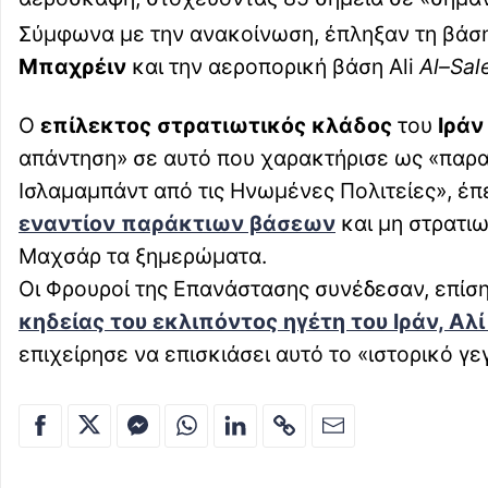
Σύμφωνα με την ανακοίνωση, έπληξαν τη βάση
Μπαχρέιν
και την αεροπορική βάση Ali
Al–Sal
Ο
επίλεκτος στρατιωτικός κλάδος
του
Ιράν
απάντηση» σε αυτό που χαρακτήρισε ως «παραβ
Ισλαμαμπάντ από τις Ηνωμένες Πολιτείες», έπε
εναντίον παράκτιων βάσεων
και μη στρατι
Μαχσάρ τα ξημερώματα.
Οι Φρουροί της Επανάστασης συνέδεσαν, επίσης
κηδείας του εκλιπόντος ηγέτη του Ιράν,
Αλί
επιχείρησε να επισκιάσει αυτό το «ιστορικό γε