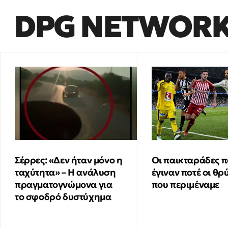
DPG NETWOR
Οι παικταράδες π
Σέρρες: «Δεν ήταν μόνο η
έγιναν ποτέ οι θρ
ταχύτητα» – Η ανάλυση
που περιμέναμε
πραγματογνώμονα για
το σφοδρό δυστύχημα