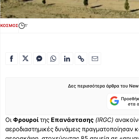
ΚΟΣΜΟΣ
1'
Δες περισσότερα άρθρα του New
Προσθήκ
στα 
Οι
Φρουροί
της
Επανάστασης
(IRGC)
ανακοίνω
αεροδιαστημικές δυνάμεις πραγματοποίησαν κ
αεροσκάφη, στοχεύοντας 85 σημεία σε «σημαν