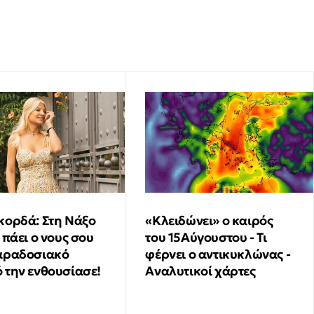
κορδά: Στη Νάξο
«Κλειδώνει» ο καιρός
 πάει ο νους σου
του 15Αύγουστου - Τι
αραδοσιακό
φέρνει ο αντικυκλώνας -
 την ενθουσίασε!
Αναλυτικοί χάρτες