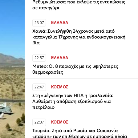
Ρεθυμνιώτισσα που έκλεψε τις εντυπώσεις
σε πανηγύρι
∙
ΕΛΛΑΔΑ
23:07
Χανιά: Συνελήφθη 24χρονος μετά από
καταγγελία 17χρονης για ενδοοικογενειακή
βία
∙
ΕΛΛΑΔΑ
22:57
Meteo: Οι 8 περιοχές με τις υψηλότερες
θερμοκρασίες
∙
ΚΟΣΜΟΣ
22:47
Στη «μέγγενη» των ΗΠΑ η Γροιλανδία:
Αυθαίρετη απόβαση εξοπλισμού για
πετρέλαιο
∙
ΚΟΣΜΟΣ
22:37
Τουρκία: Ζητά από Ρωσία και Ουκρανία
«παύση» των επιθέσεων σε εμπορικά πλοία