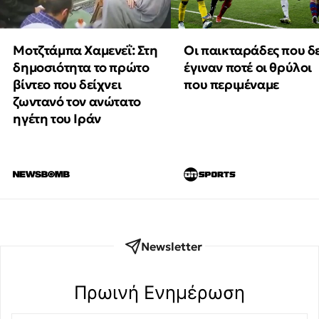
Μοτζτάμπα Χαμενεΐ: Στη
Οι παικταράδες που δ
δημοσιότητα το πρώτο
έγιναν ποτέ οι θρύλοι
βίντεο που δείχνει
που περιμέναμε
ζωντανό τον ανώτατο
ηγέτη του Ιράν
Newsletter
Πρωινή Eνημέρωση