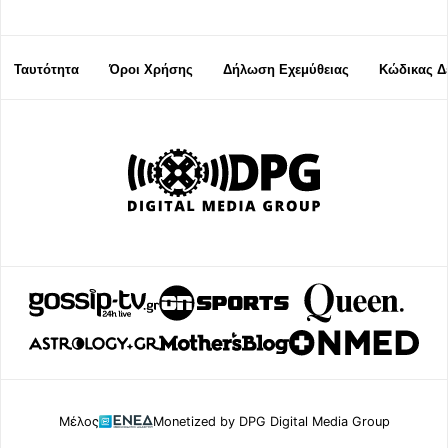
Ταυτότητα
Όροι Χρήσης
Δήλωση Εχεμύθειας
Κώδικας Δ
Μέλος
Monetized by DPG Digital Media Group