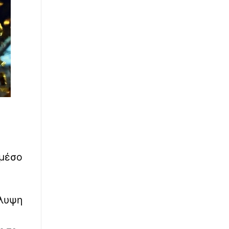
∙
ΟΙΚΟΝΟΜΙΑ
08:00
Τουρισμός: Final Four και συναυλίες
«έσωσαν την παρτίδα» για τα ξενοδοχεία της
Αθήνας στο 6μηνο
∙
LIFESTYLE
07:55
Η αντίδραση της Ιουλίας Καλλιμάνη όταν
θεατής της πέταξε λουλούδια στο πρόσωπο:
«Εσένα σ' αρέσει αυτό;»
∙
ΕΥ ΖΗΝ
07:44
Οι καρδιολόγοι έχουν αυτές τις 5 τροφές
στην κορυφή της διατροφής τους
 μέσο
άλυψη