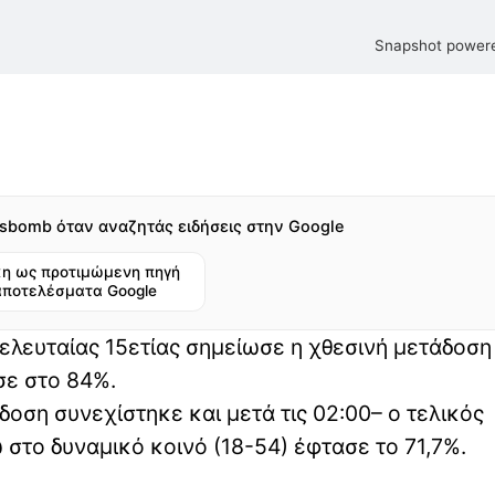
Snapshot powere
sbomb όταν αναζητάς ειδήσεις στην Google
η ως προτιμώμενη πηγή
αποτελέσματα Google
ελευταίας 15ετίας σημείωσε η χθεσινή μετάδοση
σε στο 84%.
οση συνεχίστηκε και μετά τις 02:00– ο τελικός
 στο δυναμικό κοινό (18-54) έφτασε το 71,7%.