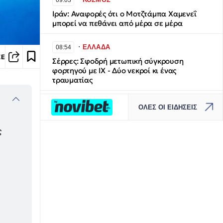
09:03
Ιράν: Αναφορές ότι ο Μοτζτάμπα Χαμενεΐ
μπορεί να πεθάνει από μέρα σε μέρα
∙
ΕΛΛΑΔΑ
08:54
ΣΕ
Σέρρες: Σφοδρή μετωπική σύγκρουση
φορτηγού με ΙΧ - Δύο νεκροί κι ένας
τραυματίας
∙
ΚΟΣΜΟΣ
08:42
ΟΛΕΣ ΟΙ ΕΙΔΗΣΕΙΣ
Αμερικανικές μυστικές υπηρεσίες: Ο Πούτιν
μπορεί να τεστάρει το ΝΑΤΟ με
ς
περιορισμένη εισβολή στην Ευρώπη
∙
ΚΟΣΜΟΣ
08:37
Ταϊλάνδη: Μαθητής σκόρπισε τον θάνατο σε
σχολείο - Τουλάχιστον 6 νεκροί και 15
τραυματίες
∙
ΕΛΛΑΔΑ
08:36