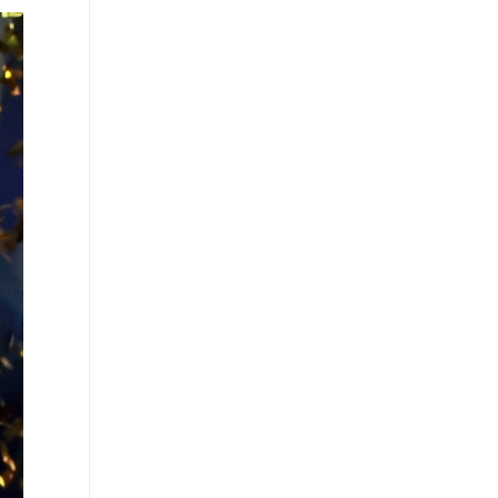
∙
ΕΛΛΑΔΑ
08:19
Κρήτη: Φωτιά τα ξημερώματα στην Κάτω
Ζάκρο - Έκαιγε κοντά σε οικισμό
∙
LIFESTYLE
08:15
Τομ Χόλαντ - Ζεντάγια: Το μυστικό τριήμερο
πάρτι γάμου του Spiderman - Οι λαμπεροί
καλεσμένοι και τα αυστηρά μέτρα
ασφαλείας
∙
ΕΛΛΑΔΑ
08:12
Marfin: Στην ανακρίτρια σήμερα η 46χρονη
που εκδόθηκε από την Αγγλία - Κρατείται
στη ΓΑΔΑ
∙
ΕΛΛΑΔΑ
08:07
Φωτιά σε εγκαταλελειμμένο κτήριο στο
Μοσχάτο - Καταστράφηκε ολοσχερώς