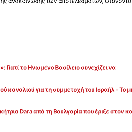
α της ανακοίνωσης των αποτελεσμάτων, φτάνοντα
»: Γιατί το Ηνωμένο Βασίλειο συνεχίζει να
κού καναλιού για τη συμμετοχή του Ισραήλ - Το 
νικήτρια Dara από τη Βουλγαρία που έριξε στον κ