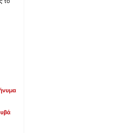
ς το
μήνυμα
ουβά