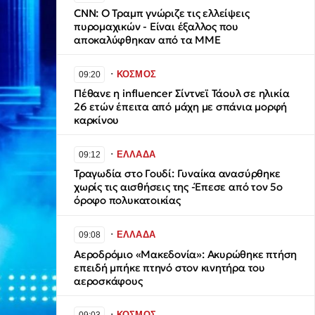
CNN: Ο Τραμπ γνώριζε τις ελλείψεις
πυρομαχικών - Είναι έξαλλος που
αποκαλύφθηκαν από τα ΜΜΕ
∙
ΚΟΣΜΟΣ
09:20
Πέθανε η influencer Σίντνεϊ Τάουλ σε ηλικία
26 ετών έπειτα από μάχη με σπάνια μορφή
καρκίνου
∙
ΕΛΛΑΔΑ
09:12
Τραγωδία στο Γουδί: Γυναίκα ανασύρθηκε
χωρίς τις αισθήσεις της -Έπεσε από τον 5ο
όροφο πολυκατοικίας
∙
ΕΛΛΑΔΑ
09:08
Αεροδρόμιο «Μακεδονία»: Ακυρώθηκε πτήση
επειδή μπήκε πτηνό στον κινητήρα του
αεροσκάφους
∙
ΚΟΣΜΟΣ