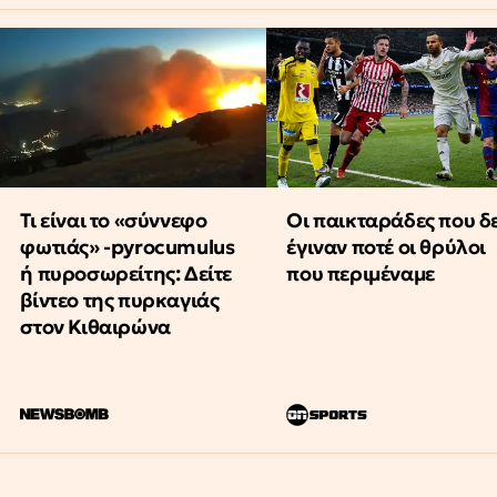
Τι είναι το «σύννεφο
Οι παικταράδες που δ
φωτιάς» -pyrocumulus
έγιναν ποτέ οι θρύλοι
ή πυροσωρείτης: Δείτε
που περιμέναμε
βίντεο της πυρκαγιάς
στον Κιθαιρώνα