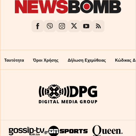
Ταυτότητα
Όροι Χρήσης
Δήλωση Εχεμύθειας
Κώδικας Δ